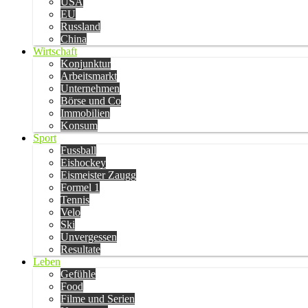
USA
EU
Russland
China
Wirtschaft
Konjunktur
Arbeitsmarkt
Unternehmen
Börse und Co
Immobilien
Konsum
Sport
Fussball
Eishockey
Eismeister Zaugg
Formel 1
Tennis
Velo
Ski
Unvergessen
Resultate
Leben
Gefühle
Food
Filme und Serien