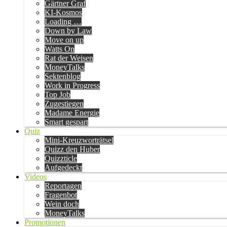
Gärtner Graf
KI-Kosmos
Loading …
Down by Law
Move on up
Watts On
Rat der Weisen
MoneyTalks
Sektenblog
Work in Progress
Top Job
Zugestiegen
Madame Energie
Smart gespart
Quiz
Mini-Kreuzworträtsel
Quizz den Huber
Quizzticle
Aufgedeckt
Videos
Reportagen
Fragenbot
Wein doch
MoneyTalks
Promotionen