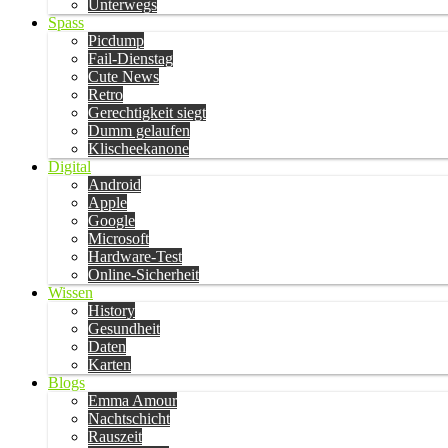
Unterwegs
Spass
Picdump
Fail-Dienstag
Cute News
Retro
Gerechtigkeit siegt
Dumm gelaufen
Klischeekanone
Digital
Android
Apple
Google
Microsoft
Hardware-Test
Online-Sicherheit
Wissen
History
Gesundheit
Daten
Karten
Blogs
Emma Amour
Nachtschicht
Rauszeit