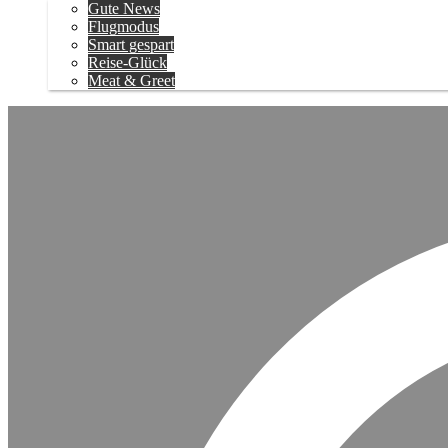
Gute News
Flugmodus
Smart gespart
Reise-Glück
Meat & Greet