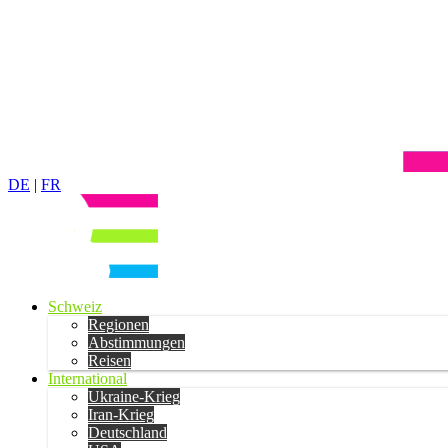
DE
|
FR
Schweiz
Regionen
Abstimmungen
Reisen
International
Ukraine-Krieg
Iran-Krieg
Deutschland