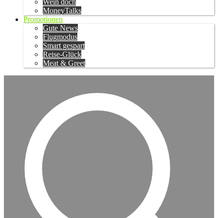
Wein doch
MoneyTalks
Promotionen
Gute News
Flugmodus
Smart gespart
Reise-Glück
Meat & Greet