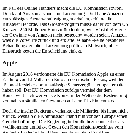
Im Fall des Online-Händlers macht die EU-Kommission sowohl
Druck auf Amazon als auch auf Luxemburg. Dort habe Amazon
«unzulässige» Steuervergünstigungen erhalten, erklärte die
Brüsseler Behörde. Das Grossherzogtum müsse daher von dem US-
Konzern 250 Millionen Euro zurückfordern, weil «fast drei Viertel
der Gewinne von Amazon nicht besteuert» worden seien. Amazon
wies die Vorwürfe zurück und erklärte, es habe «keine besondere
Behandlung» erhalten. Luxemburg prüfte am Mittwoch, ob es
Einspruch gegen die Entscheidung einlegt.
Apple
Im August 2016 verdonnerte die EU-Kommission Apple zu einer
Zahlung von 13 Milliarden Euro an den irischen Fiskus, weil der
iPhone-Hersteller dort unzulässige Steuervergünstigungen erhalten
haben soll. Der EU-Kommission zufolge vermied der dem
Börsenwert nach wertvollste Konzern der Welt so die Besteuerung
von nahezu sämtlichen Gewinnen auf dem EU-Binnenmarkt.
Doch die irische Regierung verlangte die Milliarden bis heute nicht
zurück, weshalb die Kommission Irland nun vor den Europäischen
Gerichtshof bringt. Die Regierung in Dublin bezeichnete dies als
«vollkommen unnötig». Gegen den Kommissionsbeschluss vom
August 2016 legte Irland Beschwerde vor dem EuGH ein.