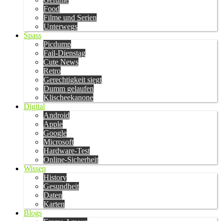
Food
Filme und Serien
Unterwegs
Spass
Picdump
Fail-Dienstag
Cute News
Retro
Gerechtigkeit siegt
Dumm gelaufen
Klischeekanone
Digital
Android
Apple
Google
Microsoft
Hardware-Test
Online-Sicherheit
Wissen
History
Gesundheit
Daten
Karten
Blogs