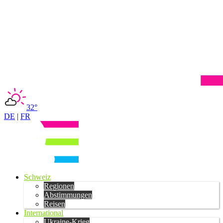
32°
DE
|
FR
Schweiz
Regionen
Abstimmungen
Reisen
International
Ukraine-Krieg