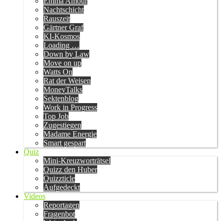
Emma Amour
Nachtschicht
Rauszeit
Gärtner Graf
KI-Kosmos
Loading …
Down by Law
Move on up
Watts On
Rat der Weisen
MoneyTalks
Sektenblog
Work in Progress
Top Job
Zugestiegen
Madame Energie
Smart gespart
Quiz
Mini-Kreuzworträtsel
Quizz den Huber
Quizzticle
Aufgedeckt
Videos
Reportagen
Fragenbot