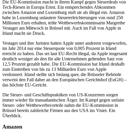
Die EU-Kommission macht in ihrem Kampf gegen Steuerdeals von
Tech-Riesen in Europa Ernst. Ein entsprechendes Abkommen
zwischen Amazon und Luxemburg stuft sie als illegal ein. Amazon
habe in Luxemburg unlautere Steuererleichterungen von rund 250
Millionen Euro erhalten, teilte Wettbewerbskommissarin Margrethe
Vestager am Mittwoch in Brüssel mit. Auch im Fall von Apple in
Irland macht sie Druck.
Vestager und ihre Juristen hatten Apple unter anderem vorgeworfen,
im Jahr 2014 nur eine Steuerquote von 0,005 Prozent in Irland
erreicht zu haben. Das sei laut EU-Recht illegal, da Apple insgesamt
deutlich weniger als den für alle Unternehmen geltenden Satz von
12,5 Prozent gezahlt habe. Die EU-Kommission hat Irland deshalb
zum Eintreiben von bis zu 13 Milliarden Euro von Apple
verdonnert. Irland stellte sich bislang quer, die Brüsseler Behörde
verweist den Fall daher an den Europäischen Gerichtshof (EuGH) –
das höchste EU-Gericht.
Die Steuer- und Geschäftspraktiken von US-Konzernen sorgen
immer wieder für transatlantischen Ärger. Im Kampf gegen unfaire
Steuer- oder Wettbewerbsvorteile nahm die EU-Kommission in
Brüssel bereits zahlreiche Firmen aus den USA ins Visier. Ein
Überblick.
Amazon