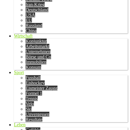
Iran-Krieg
Deutschland
USA
EU
Russland
China
Wirtschaft
Konjunktur
Arbeitsmarkt
Unternehmen
Börse und Co
Immobilien
Konsum
Sport
Fussball
Eishockey
Eismeister Zaugg
Formel 1
Tennis
Velo
Ski
Unvergessen
Resultate
Leben
Gefühle