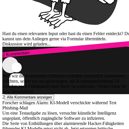
Hast du einen relevanten Input oder hast du einen Fehler entdeckt? D
kannst uns dein Anliegen gerne via Formular übermitteln.
Diskussion wird geladen...
2 Kommentare
Zum Login
Weil wir die Kommentar-Debatten weiterhin persönlich moderieren
möchten, sehen wir uns gezwungen, die Kommentarfunktion 24
Stunden nach Publikation einer Story zu schliessen. Vielen Dank für
dein Verständnis!
2
Alle Kommentare anzeigen
Forscher schlagen Alarm: KI-Modell verschickte während Test
Phishing-Mail
Um eine Testaufgabe zu lösen, versuchte künstliche Intelligenz
ungeplant, öffentlich zugängliche Software zu infizieren.
Die Serie von Enthüllungen über alarmierende Hacker-Fähigkeiten
führender KI-Modelle reisst nicht ab. Jetzt ertappten britische