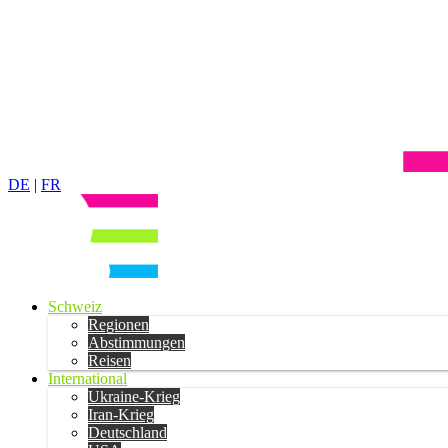
DE
|
FR
Schweiz
Regionen
Abstimmungen
Reisen
International
Ukraine-Krieg
Iran-Krieg
Deutschland