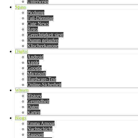
Unterwegs
Spass
Picdump
Fail-Dienstag
Cute News
Retro
Gerechtigkeit siegt
Dumm gelaufen
Klischeekanone
Digital
Android
Apple
Google
Microsoft
Hardware-Test
Online-Sicherheit
Wissen
History
Gesundheit
Daten
Karten
Blogs
Emma Amour
Nachtschicht
Rauszeit