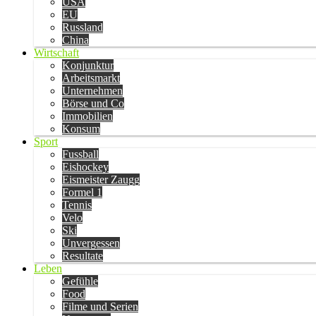
USA
EU
Russland
China
Wirtschaft
Konjunktur
Arbeitsmarkt
Unternehmen
Börse und Co
Immobilien
Konsum
Sport
Fussball
Eishockey
Eismeister Zaugg
Formel 1
Tennis
Velo
Ski
Unvergessen
Resultate
Leben
Gefühle
Food
Filme und Serien