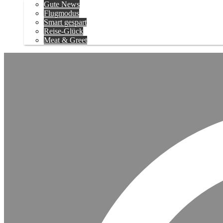
Gute News
Flugmodus
Smart gespart
Reise-Glück
Meat & Greet