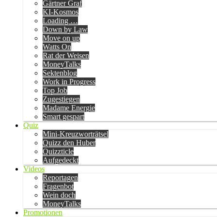
Gärtner Graf
KI-Kosmos
Loading …
Down by Law
Move on up
Watts On
Rat der Weisen
MoneyTalks
Sektenblog
Work in Progress
Top Job
Zugestiegen
Madame Energie
Smart gespart
Quiz
Mini-Kreuzworträtsel
Quizz den Huber
Quizzticle
Aufgedeckt
Videos
Reportagen
Fragenbot
Wein doch
MoneyTalks
Promotionen