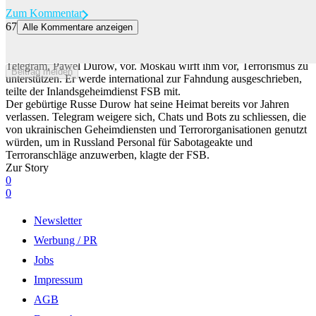
Zum Kommentar
67
Alle Kommentare anzeigen
Russland schreibt Telegram-Gründer Durow zur Fahndung aus
Russland geht juristisch gegen den Gründer des Messengerdienstes
Telegram, Pawel Durow, vor. Moskau wirft ihm vor, Terrorismus zu
Beitrag melden
unterstützen. Er werde international zur Fahndung ausgeschrieben,
teilte der Inlandsgeheimdienst FSB mit.
Der gebürtige Russe Durow hat seine Heimat bereits vor Jahren
verlassen. Telegram weigere sich, Chats und Bots zu schliessen, die
von ukrainischen Geheimdiensten und Terrororganisationen genutzt
würden, um in Russland Personal für Sabotageakte und
Terroranschläge anzuwerben, klagte der FSB.
Zur Story
0
0
Newsletter
Werbung / PR
Jobs
Impressum
AGB