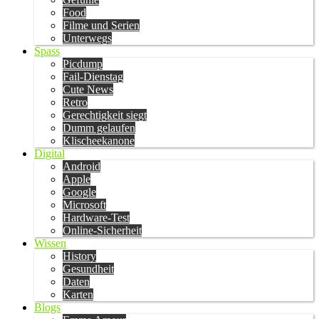
Food
Filme und Serien
Unterwegs
Spass
Picdump
Fail-Dienstag
Cute News
Retro
Gerechtigkeit siegt
Dumm gelaufen
Klischeekanone
Digital
Android
Apple
Google
Microsoft
Hardware-Test
Online-Sicherheit
Wissen
History
Gesundheit
Daten
Karten
Blogs