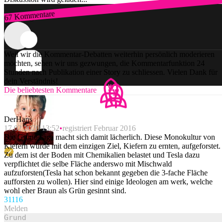
67 Kommentare
Zum Login
Weil wir die Kommentar-Debatten weiterhin persönlich moderieren
möchten, sehen wir uns gezwungen, die Kommentarfunktion 24
Stunden nach Publikation einer Story zu schliessen. Vielen Dank für
dein Verständnis!
Die beliebtesten Kommentare
DerHans
17.02.2020 13:52
registriert Februar 2016
Die Grüne Liga macht sich damit lächerlich. Diese Monokultur von
Kiefern wurde mit dem einzigen Ziel, Kiefern zu ernten, aufgeforstet.
Zu dem ist der Boden mit Chemikalien belastet und Tesla dazu
verpflichtet die selbe Fläche anderswo mit Mischwald
aufzuforsten(Tesla hat schon bekannt gegeben die 3-fache Fläche
aufforsten zu wollen). Hier sind einige Ideologen am werk, welche
wohl eher Braun als Grün gesinnt sind.
311
16
Melden