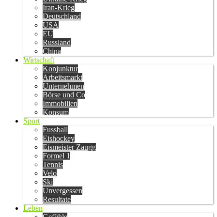
Iran-Krieg
Deutschland
USA
EU
Russland
China
Wirtschaft
Konjunktur
Arbeitsmarkt
Unternehmen
Börse und Co
Immobilien
Konsum
Sport
Fussball
Eishockey
Eismeister Zaugg
Formel 1
Tennis
Velo
Ski
Unvergessen
Resultate
Leben
Gefühle