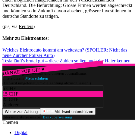
Deutschland. Die Befürchtung: Grosse Firmen werden abgeschreckt
und könnten so in Zukunft davon absehen, grössere Investitionen in
deutsche Standorte zu tätigen.
(pls, via
Reuters
)
Mehr zu Elektroautos:
Welches Elektroauto kommt am weitesten? (SPOILER: Nicht das
neue Zürcher Polizei-Auto)
Tesla läuft's brutal gut – diese Zahlen sollten auch die Hater kennen
DANKE FÜR DIE ♥
Würdest du gerne watson und unseren Journalismus
unterstützen?
Mehr erfahren
(Du wirst umgeleitet, um die Zahlung abzuschliessen.)
5 CHF
15 CHF
25 CHF
Anderer
Weiter zur Zahlung
Mit Twint unterstützen
Oder unterstütze uns per
Banküberweisung
.
Themen
Digital