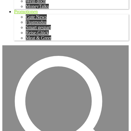
Wein doch
MoneyTalks
Promotionen
Gute News
Flugmodus
Smart gespart
Reise-Glück
Meat & Greet