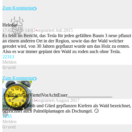
Zum Kommentar
Heledar
17.02.2020 14:02
registriert Juli 2015
Beitrag melden
Es fehlt im Bericht, das Tesla für jeden gefällten Baum 3 neue pflanzt
an einem anderen Ort in der Region, sowie das der Wald welcher
gerodet wird, von 30 Jahren gepflanzt wurde um das Holz zu ernten.
Also es war immer geplant den Wald zu roden auch ohne Tesla.
223
13
Melden
Zum Kommentar
AfterEightUmViertelVorAchtEsser___________________
17.02.2020 15:24
registriert August 2017
Beitrag melden
Wer diese in Reih und Glied gepflanzen Kiefern als Wald bezeichnet,
bezeichnet auch Palmölplantagen als Dschungel. 🙄
123
5
Melden