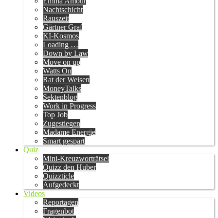
Emma Amour
Nachtschicht
Rauszeit
Gärtner Graf
KI-Kosmos
Loading …
Down by Law
Move on up
Watts On
Rat der Weisen
MoneyTalks
Sektenblog
Work in Progress
Top Job
Zugestiegen
Madame Energie
Smart gespart
Quiz
Mini-Kreuzworträtsel
Quizz den Huber
Quizzticle
Aufgedeckt
Videos
Reportagen
Fragenbot