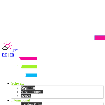
27°
DE
|
FR
Schweiz
Regionen
Abstimmungen
Reisen
International
Ukraine-Krieg