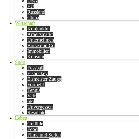
USA
EU
Russland
China
Wirtschaft
Konjunktur
Arbeitsmarkt
Unternehmen
Börse und Co
Immobilien
Konsum
Sport
Fussball
Eishockey
Eismeister Zaugg
Formel 1
Tennis
Velo
Ski
Unvergessen
Resultate
Leben
Gefühle
Food
Filme und Serien