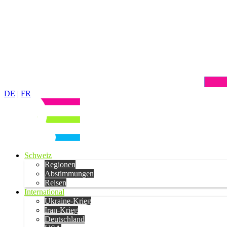
DE
|
FR
Schweiz
Regionen
Abstimmungen
Reisen
International
Ukraine-Krieg
Iran-Krieg
Deutschland