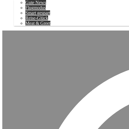
Gute News
Flugmodus
Smart gespart
Reise-Glück
Meat & Greet