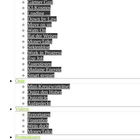
Gärtner Graf
KI-Kosmos
Loading …
Down by Law
Move on up
Watts On
Rat der Weisen
MoneyTalks
Sektenblog
Work in Progress
Top Job
Zugestiegen
Madame Energie
Smart gespart
Quiz
Mini-Kreuzworträtsel
Quizz den Huber
Quizzticle
Aufgedeckt
Videos
Reportagen
Fragenbot
Wein doch
MoneyTalks
Promotionen