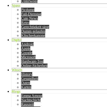
Unterwegs
Spass
Picdump
Fail-Dienstag
Cute News
Retro
Gerechtigkeit siegt
Dumm gelaufen
Klischeekanone
Digital
Android
Apple
Google
Microsoft
Hardware-Test
Online-Sicherheit
Wissen
History
Gesundheit
Daten
Karten
Blogs
Emma Amour
Nachtschicht
Rauszeit