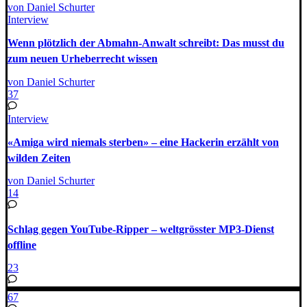
von Daniel Schurter
Interview
Wenn plötzlich der Abmahn-Anwalt schreibt: Das musst du
zum neuen Urheberrecht wissen
von Daniel Schurter
37
Interview
«Amiga wird niemals sterben» – eine Hackerin erzählt von
wilden Zeiten
von Daniel Schurter
14
Schlag gegen YouTube-Ripper – weltgrösster MP3-Dienst
offline
23
67