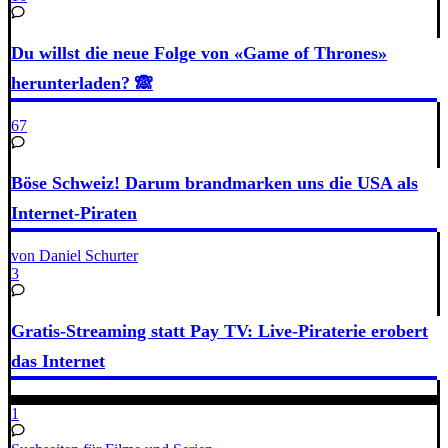
Du willst die neue Folge von «Game of Thrones»
herunterladen? 🙈
67
Böse Schweiz! Darum brandmarken uns die USA als
Internet-Piraten
von Daniel Schurter
3
Gratis-Streaming statt Pay TV: Live-Piraterie erobert
das Internet
1