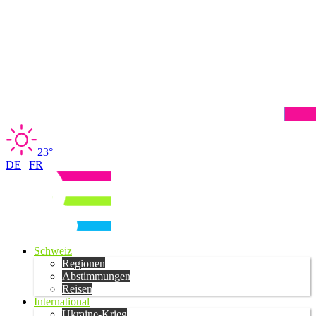
23°
DE
|
FR
Schweiz
Regionen
Abstimmungen
Reisen
International
Ukraine-Krieg