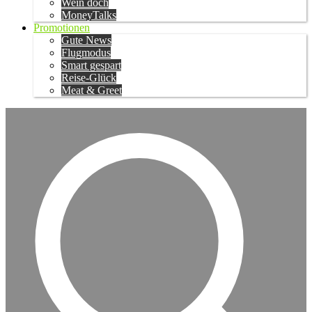
Wein doch
MoneyTalks
Promotionen
Gute News
Flugmodus
Smart gespart
Reise-Glück
Meat & Greet