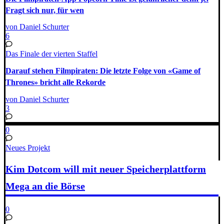
Fragt sich nur, für wen
von Daniel Schurter
6
Das Finale der vierten Staffel
Darauf stehen Filmpiraten: Die letzte Folge von «Game of
Thrones» bricht alle Rekorde
von Daniel Schurter
3
0
Neues Projekt
Kim Dotcom will mit neuer Speicherplattform
Mega an die Börse
0