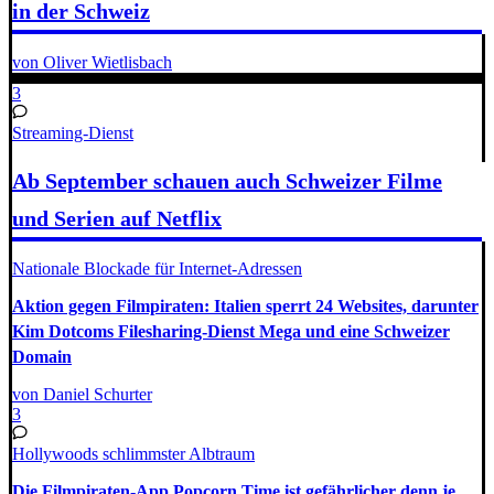
in der Schweiz
von Oliver Wietlisbach
3
Streaming-Dienst
Ab September schauen auch Schweizer Filme
und Serien auf Netflix
Nationale Blockade für Internet-Adressen
Aktion gegen Filmpiraten: Italien sperrt 24 Websites, darunter
Kim Dotcoms Filesharing-Dienst Mega und eine Schweizer
Domain
von Daniel Schurter
3
Hollywoods schlimmster Albtraum
Die Filmpiraten-App Popcorn Time ist gefährlicher denn je.