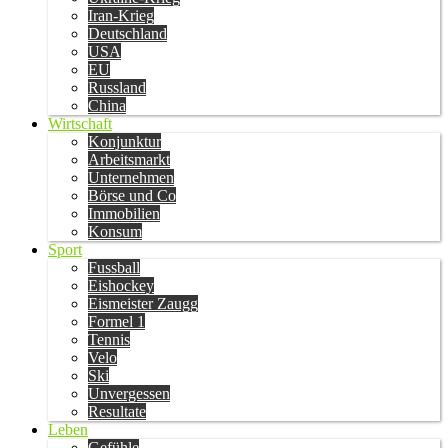
Iran-Krieg
Deutschland
USA
EU
Russland
China
Wirtschaft
Konjunktur
Arbeitsmarkt
Unternehmen
Börse und Co
Immobilien
Konsum
Sport
Fussball
Eishockey
Eismeister Zaugg
Formel 1
Tennis
Velo
Ski
Unvergessen
Resultate
Leben
Gefühle