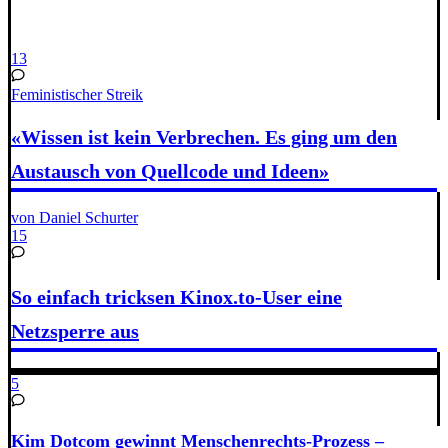
13
Feministischer Streik
«Wissen ist kein Verbrechen. Es ging um den
Austausch von Quellcode und Ideen»
von Daniel Schurter
15
So einfach tricksen Kinox.to-User eine
Netzsperre aus
5
Kim Dotcom gewinnt Menschenrechts-Prozess –