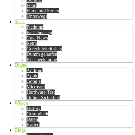
Food
Filme und Serien
Unterwegs
Spass
Picdump
Fail-Dienstag
Cute News
Retro
Gerechtigkeit siegt
Dumm gelaufen
Klischeekanone
Digital
Android
Apple
Google
Microsoft
Hardware-Test
Online-Sicherheit
Wissen
History
Gesundheit
Daten
Karten
Blogs