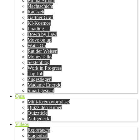
Emma Amour
Nachtschicht
Rauszeit
Gärtner Graf
KI-Kosmos
Loading …
Down by Law
Move on up
Watts On
Rat der Weisen
MoneyTalks
Sektenblog
Work in Progress
Top Job
Zugestiegen
Madame Energie
Smart gespart
Quiz
Mini-Kreuzworträtsel
Quizz den Huber
Quizzticle
Aufgedeckt
Videos
Reportagen
Fragenbot