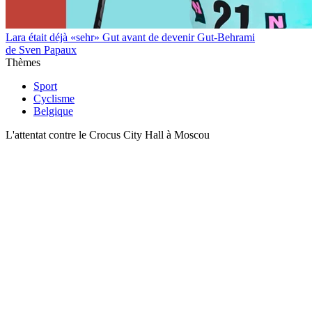
Lara était déjà «sehr» Gut avant de devenir Gut-Behrami
de Sven Papaux
Thèmes
Sport
Cyclisme
Belgique
L'attentat contre le Crocus City Hall à Moscou