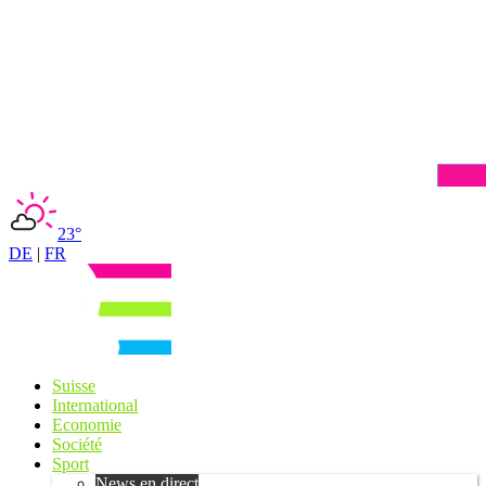
23°
DE
|
FR
Suisse
International
Economie
Société
Sport
News en direct