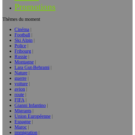
Promotions
Thèmes du moment
Cinéma
Football
Ski Alpin
Police
Fribourg
Russie
Montagne
Lara Gut-Behrami
Nature
guerre
voiture
avion
route
FIFA
Gianni Infantino
Migrants
Union Européenne
Espagne
Maroc
immigration