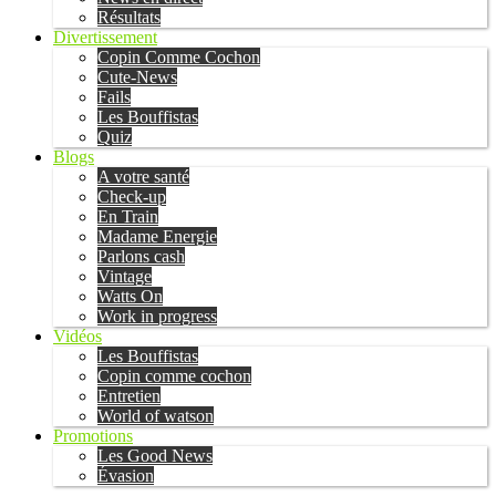
Résultats
Divertissement
Copin Comme Cochon
Cute-News
Fails
Les Bouffistas
Quiz
Blogs
A votre santé
Check-up
En Train
Madame Energie
Parlons cash
Vintage
Watts On
Work in progress
Vidéos
Les Bouffistas
Copin comme cochon
Entretien
World of watson
Promotions
Les Good News
Évasion