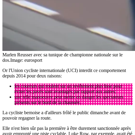
Marlen Reusser avec sa tunique de championne nationale sur le
dos.
Image: eurosport
Or l'Union cycliste internationale (UCI) interdit ce comportement
depuis 2014 pour deux raisons:
les coureurs qui roulent sur un revêtement plus lisse pour
éviter les pavés sont avantagés par rapport aux autres;
une telle manoeuvre peut mettre en danger les spectateurs
présents sur le bord de la chaussée.
La cycliste bernoise a d'ailleurs frôlé le public dimanche avant de
pouvoir regagner la route.
Elle n'est bien sûr pas la première à être durement sanctionnée après
avoir emprunté une piste cyclable. Luke Row, par exemple, avait été