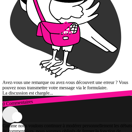
Avez-vous une remarque ou avez-vous découvert une erreur ? Vous
pouvez nous transmettre votre message via le formulaire.
La discussion est chargée...
0 Commentaires
Connexion
Comme nous voulons continuer à modérer personnellement les débats
de commentaires, nous sommes obligés de fermer la fonction de