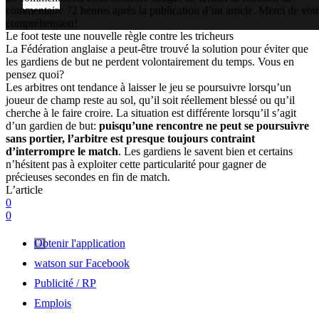
commentaire 72 heures après la publication d’un article. Merci de vot
compréhension!
Le foot teste une nouvelle règle contre les tricheurs
La Fédération anglaise a peut-être trouvé la solution pour éviter que
les gardiens de but ne perdent volontairement du temps. Vous en
pensez quoi?
Les arbitres ont tendance à laisser le jeu se poursuivre lorsqu’un
joueur de champ reste au sol, qu’il soit réellement blessé ou qu’il
cherche à le faire croire. La situation est différente lorsqu’il s’agit
d’un gardien de but:
puisqu’une rencontre ne peut se poursuivre
sans portier, l’arbitre est presque toujours contraint
d’interrompre le match
. Les gardiens le savent bien et certains
n’hésitent pas à exploiter cette particularité pour gagner de
précieuses secondes en fin de match.
L’article
0
0
Obtenir l'application
watson sur Facebook
Publicité / RP
Emplois