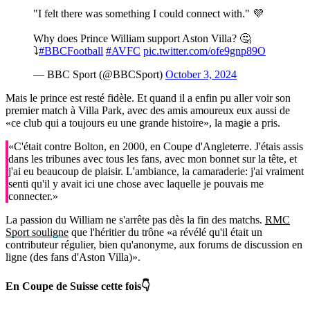
"I felt there was something I could connect with." 💜
Why does Prince William support Aston Villa? 🤔
⤵️
#BBCFootball
#AVFC
pic.twitter.com/ofe9gnp89O
— BBC Sport (@BBCSport)
October 3, 2024
Mais le prince est resté fidèle. Et quand il a enfin pu aller voir son
premier match à Villa Park, avec des amis amoureux eux aussi de
«ce club qui a toujours eu une grande histoire», la magie a pris.
«C'était contre Bolton, en 2000, en Coupe d'Angleterre. J'étais assis
dans les tribunes avec tous les fans, avec mon bonnet sur la tête, et
j'ai eu beaucoup de plaisir. L'ambiance, la camaraderie: j'ai vraiment
senti qu'il y avait ici une chose avec laquelle je pouvais me
connecter.»
La passion du William ne s'arrête pas dès la fin des matchs.
RMC
Sport souligne
que l'héritier du trône «a révélé qu'il était un
contributeur régulier, bien qu'anonyme, aux forums de discussion en
ligne (des fans d'Aston Villa)».
En Coupe de Suisse cette fois👇