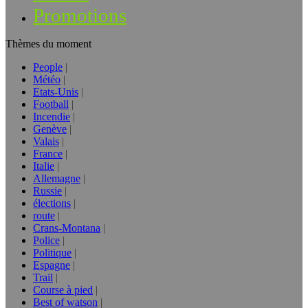
Promotions
Thèmes du moment
People
Météo
Etats-Unis
Football
Incendie
Genève
Valais
France
Italie
Allemagne
Russie
élections
route
Crans-Montana
Police
Politique
Espagne
Trail
Course à pied
Best of watson