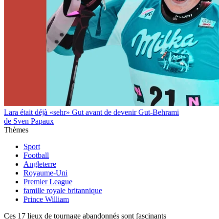
Lara était déjà «sehr» Gut avant de devenir Gut-Behrami
de Sven Papaux
Thèmes
Sport
Football
Angleterre
Royaume-Uni
Premier League
famille royale britannique
Prince William
Ces 17 lieux de tournage abandonnés sont fascinants