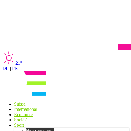
21°
DE
|
FR
Suisse
International
Economie
Société
Sport
News en direct