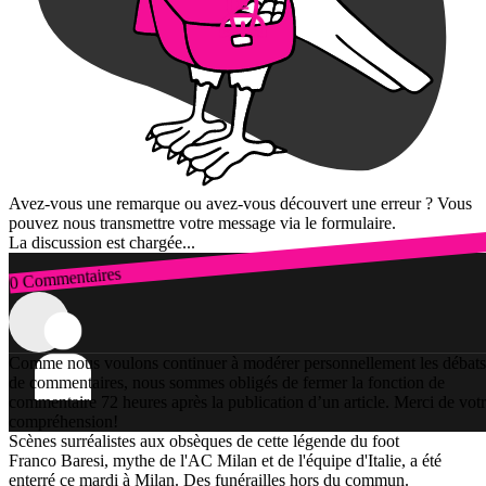
Avez-vous une remarque ou avez-vous découvert une erreur ? Vous
pouvez nous transmettre votre message via le formulaire.
La discussion est chargée...
0 Commentaires
Connexion
Comme nous voulons continuer à modérer personnellement les débats
de commentaires, nous sommes obligés de fermer la fonction de
commentaire 72 heures après la publication d’un article. Merci de vot
compréhension!
Scènes surréalistes aux obsèques de cette légende du foot
Franco Baresi, mythe de l'AC Milan et de l'équipe d'Italie, a été
enterré ce mardi à Milan. Des funérailles hors du commun.