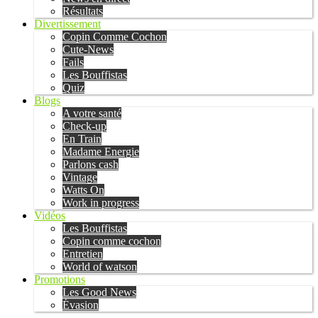
Résultats
Divertissement
Copin Comme Cochon
Cute-News
Fails
Les Bouffistas
Quiz
Blogs
A votre santé
Check-up
En Train
Madame Energie
Parlons cash
Vintage
Watts On
Work in progress
Vidéos
Les Bouffistas
Copin comme cochon
Entretien
World of watson
Promotions
Les Good News
Évasion