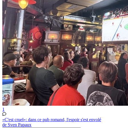
1
«C'est cruel»: dans ce pub romand, l'espoir s'est envolé
de Sven Papaux