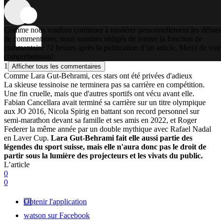
Comme nous voulons continuer à modérer personnellement les débats
de commentaires, nous sommes obligés de fermer la fonction de
commentaire 72 heures après la publication d’un article. Merci de vot
compréhension!
1
Afficher tous les commentaires
Comme Lara Gut-Behrami, ces stars ont été privées d'adieux
La skieuse tessinoise ne terminera pas sa carrière en compétition.
Une fin cruelle, mais que d'autres sportifs ont vécu avant elle.
Fabian Cancellara avait terminé sa carrière sur un titre olympique
aux JO 2016, Nicola Spirig en battant son record personnel sur
semi-marathon devant sa famille et ses amis en 2022, et Roger
Federer la même année par un double mythique avec Rafael Nadal
en Laver Cup.
Lara Gut-Behrami fait elle aussi partie des
légendes du sport suisse, mais elle n'aura donc pas le droit de
partir sous la lumière des projecteurs et les vivats du public.
L’article
0
0
Obtenir l'application
watson sur Facebook