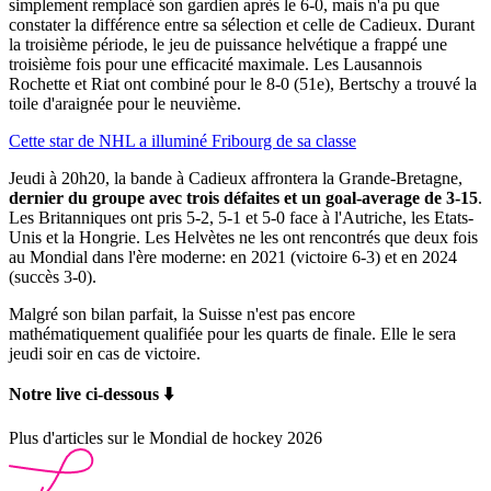
simplement remplacé son gardien après le 6-0, mais n'a pu que
constater la différence entre sa sélection et celle de Cadieux. Durant
la troisième période, le jeu de puissance helvétique a frappé une
troisième fois pour une efficacité maximale. Les Lausannois
Rochette et Riat ont combiné pour le 8-0 (51e), Bertschy a trouvé la
toile d'araignée pour le neuvième.
Cette star de NHL a illuminé Fribourg de sa classe
Jeudi à 20h20, la bande à Cadieux affrontera la Grande-Bretagne,
dernier du groupe avec trois défaites et un goal-average de 3-15
.
Les Britanniques ont pris 5-2, 5-1 et 5-0 face à l'Autriche, les Etats-
Unis et la Hongrie. Les Helvètes ne les ont rencontrés que deux fois
au Mondial dans l'ère moderne: en 2021 (victoire 6-3) et en 2024
(succès 3-0).
Malgré son bilan parfait, la Suisse n'est pas encore
mathématiquement qualifiée pour les quarts de finale. Elle le sera
jeudi soir en cas de victoire.
Notre live ci-dessous ⬇️
Plus d'articles sur le Mondial de hockey 2026