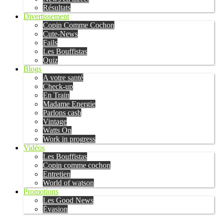
Résultats
Divertissement
Copin Comme Cochon
Cute-News
Fails
Les Bouffistas
Quiz
Blogs
A votre santé
Check-up
En Train
Madame Energie
Parlons cash
Vintage
Watts On
Work in progress
Vidéos
Les Bouffistas
Copin comme cochon
Entretien
World of watson
Promotions
Les Good News
Évasion