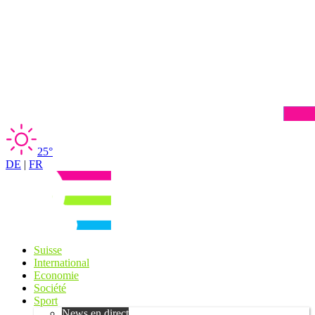
25°
DE
|
FR
Suisse
International
Economie
Société
Sport
News en direct