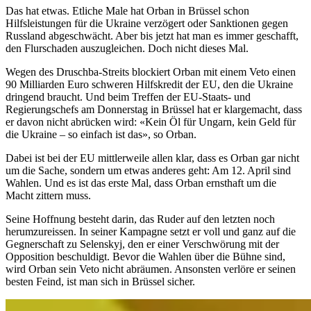
Das hat etwas. Etliche Male hat Orban in Brüssel schon
Hilfsleistungen für die Ukraine verzögert oder Sanktionen gegen
Russland abgeschwächt. Aber bis jetzt hat man es immer geschafft,
den Flurschaden auszugleichen. Doch nicht dieses Mal.
Wegen des Druschba-Streits blockiert Orban mit einem Veto einen
90 Milliarden Euro schweren Hilfskredit der EU, den die Ukraine
dringend braucht. Und beim Treffen der EU-Staats- und
Regierungschefs am Donnerstag in Brüssel hat er klargemacht, dass
er davon nicht abrücken wird: «Kein Öl für Ungarn, kein Geld für
die Ukraine – so einfach ist das», so Orban.
Dabei ist bei der EU mittlerweile allen klar, dass es Orban gar nicht
um die Sache, sondern um etwas anderes geht: Am 12. April sind
Wahlen. Und es ist das erste Mal, dass Orban ernsthaft um die
Macht zittern muss.
Seine Hoffnung besteht darin, das Ruder auf den letzten noch
herumzureissen. In seiner Kampagne setzt er voll und ganz auf die
Gegnerschaft zu Selenskyj, den er einer Verschwörung mit der
Opposition beschuldigt. Bevor die Wahlen über die Bühne sind,
wird Orban sein Veto nicht abräumen. Ansonsten verlöre er seinen
besten Feind, ist man sich in Brüssel sicher.