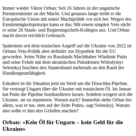
Immer wieder Viktor Orban: Seit 16 Jahren ist der ungarische
Premierminister an der Macht. Und genauso lange treibt er die
Europäische Union mit seiner Machtpolitik vor sich her. Wegen des
Einstimmigkeitsprinzips kann er das: Mit einem simplen Veto sticht
er seine 26 Staats- und Regierungschefs-Kollegen aus. Und Orban
macht davon reichlich Gebrauch.
Spätestens seit dem russischen Angriff auf die Ukraine von 2022 ist
Orbans Veto-Politik aber definitiv zur Hypothek für die EU
geworden. Seine Nähe zu Russlands Machthaber Wladimir Putin
und seine Fehde mit dem ukrainischen Präsidenten Wolodymyr
Selenskyj brachten den Staatenbund mehrmals an den Rand der
Handlungsunfähigkeit.
Eskaliert ist die Situation jetzt im Streit um die Druschba-Pipeline.
Sie versorgt Ungarn über die Ukraine mit russischem Öl. Im Januar
hat Putin die Pipeline bombardieren lassen. Seitdem weigert sich die
Ukraine, sie zu reparieren. Warum auch? Immerhin stehe Orban bei
allem, was er tue, stets auf der Seite Putins, sagt Selenskyj. Warum
also sollte er ihm den Gefallen machen?
Orban: «Kein Öl für Ungarn – kein Geld für die
Ukraine»