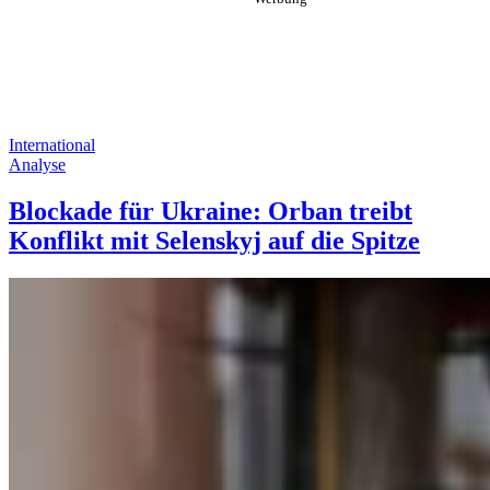
International
Analyse
Blockade für Ukraine: Orban treibt
Konflikt mit Selenskyj auf die Spitze