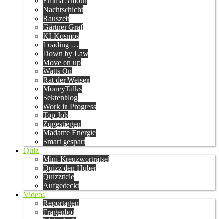
Emma Amour
Nachtschicht
Rauszeit
Gärtner Graf
KI-Kosmos
Loading …
Down by Law
Move on up
Watts On
Rat der Weisen
MoneyTalks
Sektenblog
Work in Progress
Top Job
Zugestiegen
Madame Energie
Smart gespart
Quiz
Mini-Kreuzworträtsel
Quizz den Huber
Quizzticle
Aufgedeckt
Videos
Reportagen
Fragenbot