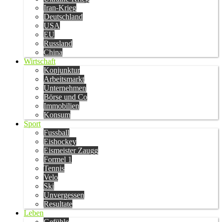
Iran-Krieg
Deutschland
USA
EU
Russland
China
Wirtschaft
Konjunktur
Arbeitsmarkt
Unternehmen
Börse und Co
Immobilien
Konsum
Sport
Fussball
Eishockey
Eismeister Zaugg
Formel 1
Tennis
Velo
Ski
Unvergessen
Resultate
Leben
Gefühle