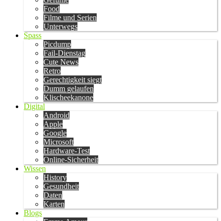
Food
Filme und Serien
Unterwegs
Spass
Picdump
Fail-Dienstag
Cute News
Retro
Gerechtigkeit siegt
Dumm gelaufen
Klischeekanone
Digital
Android
Apple
Google
Microsoft
Hardware-Test
Online-Sicherheit
Wissen
History
Gesundheit
Daten
Karten
Blogs