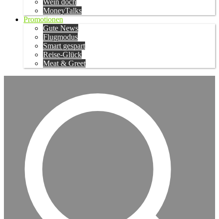
Wein doch
MoneyTalks
Promotionen
Gute News
Flugmodus
Smart gespart
Reise-Glück
Meat & Greet