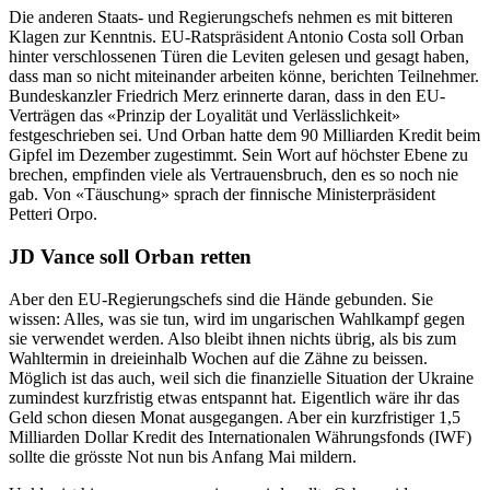
Die anderen Staats- und Regierungschefs nehmen es mit bitteren
Klagen zur Kenntnis. EU-Ratspräsident Antonio Costa soll Orban
hinter verschlossenen Türen die Leviten gelesen und gesagt haben,
dass man so nicht miteinander arbeiten könne, berichten Teilnehmer.
Bundeskanzler Friedrich Merz erinnerte daran, dass in den EU-
Verträgen das «Prinzip der Loyalität und Verlässlichkeit»
festgeschrieben sei. Und Orban hatte dem 90 Milliarden Kredit beim
Gipfel im Dezember zugestimmt. Sein Wort auf höchster Ebene zu
brechen, empfinden viele als Vertrauensbruch, den es so noch nie
gab. Von «Täuschung» sprach der finnische Ministerpräsident
Petteri Orpo.
JD Vance soll Orban retten
Aber den EU-Regierungschefs sind die Hände gebunden. Sie
wissen: Alles, was sie tun, wird im ungarischen Wahlkampf gegen
sie verwendet werden. Also bleibt ihnen nichts übrig, als bis zum
Wahltermin in dreieinhalb Wochen auf die Zähne zu beissen.
Möglich ist das auch, weil sich die finanzielle Situation der Ukraine
zumindest kurzfristig etwas entspannt hat. Eigentlich wäre ihr das
Geld schon diesen Monat ausgegangen. Aber ein kurzfristiger 1,5
Milliarden Dollar Kredit des Internationalen Währungsfonds (IWF)
sollte die grösste Not nun bis Anfang Mai mildern.