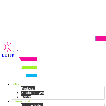
23°
DE
|
FR
Schweiz
Regionen
Abstimmungen
Reisen
International
Ukraine-Krieg