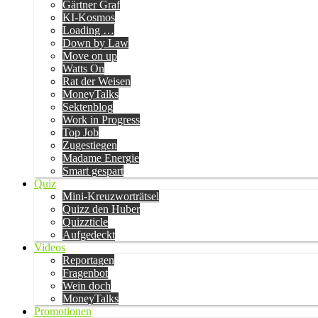
Gärtner Graf
KI-Kosmos
Loading …
Down by Law
Move on up
Watts On
Rat der Weisen
MoneyTalks
Sektenblog
Work in Progress
Top Job
Zugestiegen
Madame Energie
Smart gespart
Quiz
Mini-Kreuzworträtsel
Quizz den Huber
Quizzticle
Aufgedeckt
Videos
Reportagen
Fragenbot
Wein doch
MoneyTalks
Promotionen