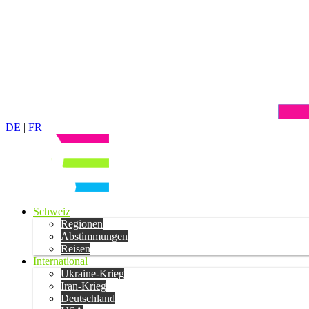
DE
|
FR
Schweiz
Regionen
Abstimmungen
Reisen
International
Ukraine-Krieg
Iran-Krieg
Deutschland