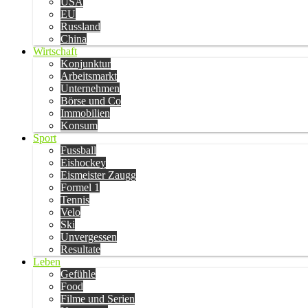
USA
EU
Russland
China
Wirtschaft
Konjunktur
Arbeitsmarkt
Unternehmen
Börse und Co
Immobilien
Konsum
Sport
Fussball
Eishockey
Eismeister Zaugg
Formel 1
Tennis
Velo
Ski
Unvergessen
Resultate
Leben
Gefühle
Food
Filme und Serien