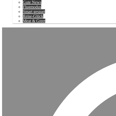
Gute News
Flugmodus
Smart gespart
Reise-Glück
Meat & Greet