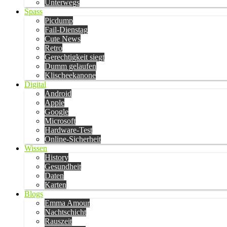
Unterwegs
Spass
Picdump
Fail-Dienstag
Cute News
Retro
Gerechtigkeit siegt
Dumm gelaufen
Klischeekanone
Digital
Android
Apple
Google
Microsoft
Hardware-Test
Online-Sicherheit
Wissen
History
Gesundheit
Daten
Karten
Blogs
Emma Amour
Nachtschicht
Rauszeit