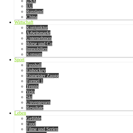
USA
EU
Russland
China
Wirtschaft
Konjunktur
Arbeitsmarkt
Unternehmen
Börse und Co
Immobilien
Konsum
Sport
Fussball
Eishockey
Eismeister Zaugg
Formel 1
Tennis
Velo
Ski
Unvergessen
Resultate
Leben
Gefühle
Food
Filme und Serien