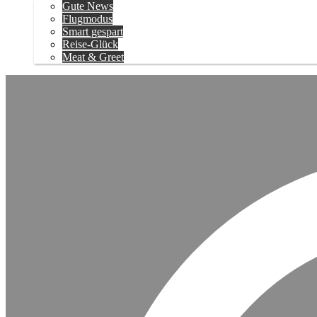
Gute News
Flugmodus
Smart gespart
Reise-Glück
Meat & Greet