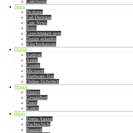
Unterwegs
Spass
Picdump
Fail-Dienstag
Cute News
Retro
Gerechtigkeit siegt
Dumm gelaufen
Klischeekanone
Digital
Android
Apple
Google
Microsoft
Hardware-Test
Online-Sicherheit
Wissen
History
Gesundheit
Daten
Karten
Blogs
Emma Amour
Nachtschicht
Rauszeit