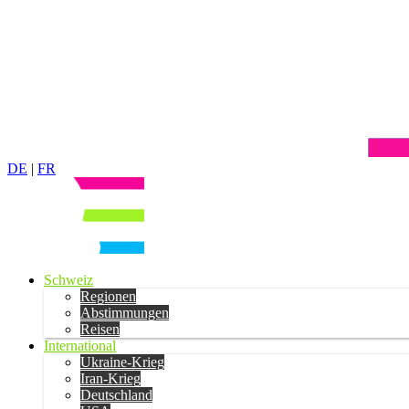
DE
|
FR
Schweiz
Regionen
Abstimmungen
Reisen
International
Ukraine-Krieg
Iran-Krieg
Deutschland