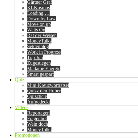
Gärtner Graf
KI-Kosmos
Loading …
Down by Law
Move on up
Watts On
Rat der Weisen
MoneyTalks
Sektenblog
Work in Progress
Top Job
Zugestiegen
Madame Energie
Smart gespart
Quiz
Mini-Kreuzworträtsel
Quizz den Huber
Quizzticle
Aufgedeckt
Videos
Reportagen
Fragenbot
Wein doch
MoneyTalks
Promotionen