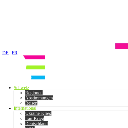
DE
|
FR
Schweiz
Regionen
Abstimmungen
Reisen
International
Ukraine-Krieg
Iran-Krieg
Deutschland