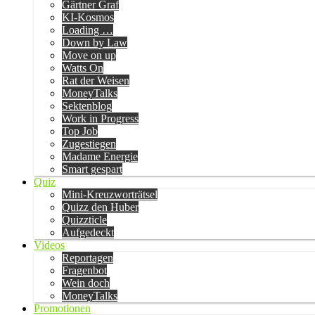
Gärtner Graf
KI-Kosmos
Loading …
Down by Law
Move on up
Watts On
Rat der Weisen
MoneyTalks
Sektenblog
Work in Progress
Top Job
Zugestiegen
Madame Energie
Smart gespart
Quiz
Mini-Kreuzworträtsel
Quizz den Huber
Quizzticle
Aufgedeckt
Videos
Reportagen
Fragenbot
Wein doch
MoneyTalks
Promotionen