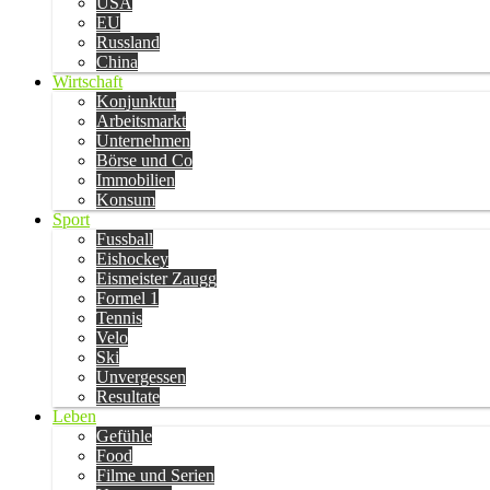
USA
EU
Russland
China
Wirtschaft
Konjunktur
Arbeitsmarkt
Unternehmen
Börse und Co
Immobilien
Konsum
Sport
Fussball
Eishockey
Eismeister Zaugg
Formel 1
Tennis
Velo
Ski
Unvergessen
Resultate
Leben
Gefühle
Food
Filme und Serien