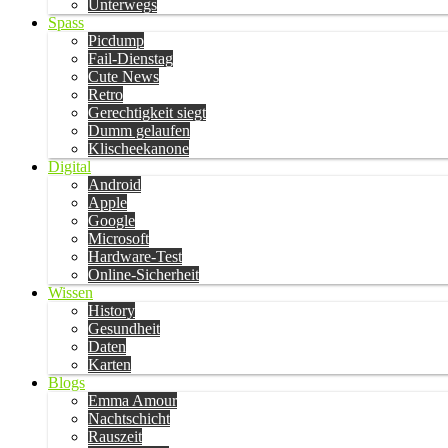
Unterwegs
Spass
Picdump
Fail-Dienstag
Cute News
Retro
Gerechtigkeit siegt
Dumm gelaufen
Klischeekanone
Digital
Android
Apple
Google
Microsoft
Hardware-Test
Online-Sicherheit
Wissen
History
Gesundheit
Daten
Karten
Blogs
Emma Amour
Nachtschicht
Rauszeit