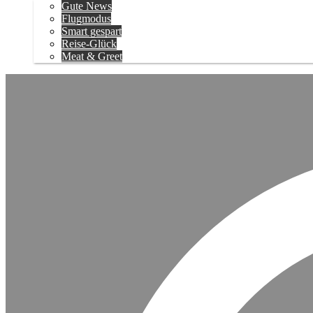
Gute News
Flugmodus
Smart gespart
Reise-Glück
Meat & Greet