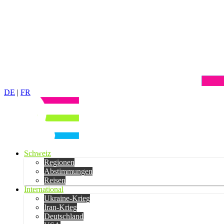
DE
|
FR
Schweiz
Regionen
Abstimmungen
Reisen
International
Ukraine-Krieg
Iran-Krieg
Deutschland