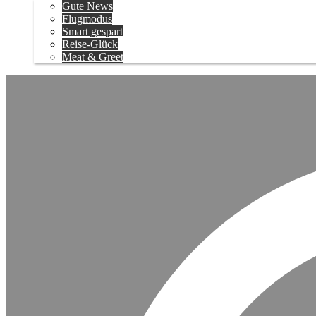
Gute News
Flugmodus
Smart gespart
Reise-Glück
Meat & Greet