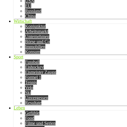
USA
EU
Russland
China
Wirtschaft
Konjunktur
Arbeitsmarkt
Unternehmen
Börse und Co
Immobilien
Konsum
Sport
Fussball
Eishockey
Eismeister Zaugg
Formel 1
Tennis
Velo
Ski
Unvergessen
Resultate
Leben
Gefühle
Food
Filme und Serien