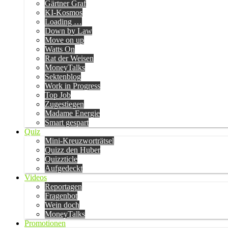
Gärtner Graf
KI-Kosmos
Loading …
Down by Law
Move on up
Watts On
Rat der Weisen
MoneyTalks
Sektenblog
Work in Progress
Top Job
Zugestiegen
Madame Energie
Smart gespart
Quiz
Mini-Kreuzworträtsel
Quizz den Huber
Quizzticle
Aufgedeckt
Videos
Reportagen
Fragenbot
Wein doch
MoneyTalks
Promotionen