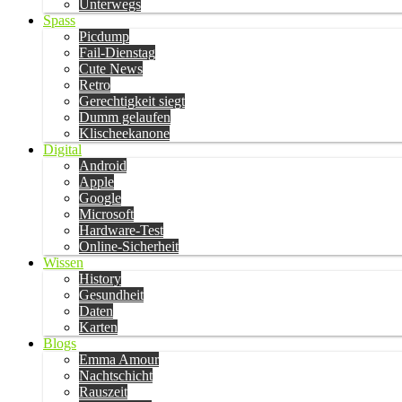
Unterwegs
Spass
Picdump
Fail-Dienstag
Cute News
Retro
Gerechtigkeit siegt
Dumm gelaufen
Klischeekanone
Digital
Android
Apple
Google
Microsoft
Hardware-Test
Online-Sicherheit
Wissen
History
Gesundheit
Daten
Karten
Blogs
Emma Amour
Nachtschicht
Rauszeit