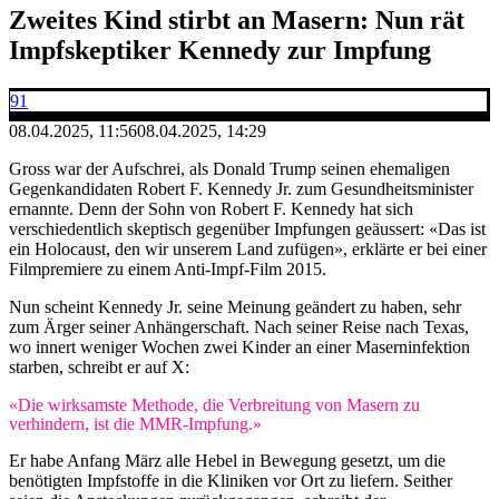
Zweites Kind stirbt an Masern: Nun rät
Impfskeptiker Kennedy zur Impfung
91
08.04.2025, 11:56
08.04.2025, 14:29
Gross war der Aufschrei, als Donald Trump seinen ehemaligen
Gegenkandidaten Robert F. Kennedy Jr. zum Gesundheitsminister
ernannte. Denn der Sohn von Robert F. Kennedy hat sich
verschiedentlich skeptisch gegenüber Impfungen geäussert: «Das ist
ein Holocaust, den wir unserem Land zufügen», erklärte er bei einer
Filmpremiere zu einem Anti-Impf-Film 2015.
Nun scheint Kennedy Jr. seine Meinung geändert zu haben, sehr
zum Ärger seiner Anhängerschaft. Nach seiner Reise nach Texas,
wo innert weniger Wochen zwei Kinder an einer Maserninfektion
starben, schreibt er auf X:
«Die wirksamste Methode, die Verbreitung von Masern zu
verhindern, ist die MMR-Impfung.»
Er habe Anfang März alle Hebel in Bewegung gesetzt, um die
benötigten Impfstoffe in die Kliniken vor Ort zu liefern. Seither