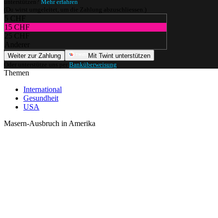
unterstützen?
Mehr erfahren
(Du wirst umgeleitet, um die Zahlung abzuschliessen.)
5 CHF
15 CHF
25 CHF
Anderer
Weiter zur Zahlung
Mit Twint unterstützen
Oder unterstütze uns per
Banküberweisung
.
Themen
International
Gesundheit
USA
Masern-Ausbruch in Amerika