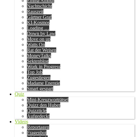
Emma Amour
Nachtschicht
Rauszeit
Gärtner Graf
KI-Kosmos
Loading …
Down by Law
Move on up
Watts On
Rat der Weisen
MoneyTalks
Sektenblog
Work in Progress
Top Job
Zugestiegen
Madame Energie
Smart gespart
Quiz
Mini-Kreuzworträtsel
Quizz den Huber
Quizzticle
Aufgedeckt
Videos
Reportagen
Fragenbot