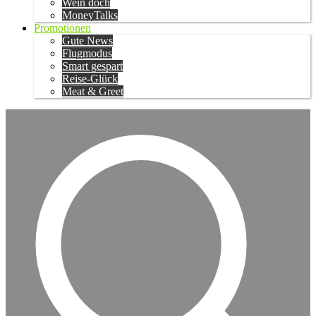
Wein doch
MoneyTalks
Promotionen
Gute News
Flugmodus
Smart gespart
Reise-Glück
Meat & Greet