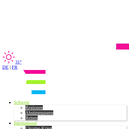
31°
DE
|
FR
Schweiz
Regionen
Abstimmungen
Reisen
International
Ukraine-Krieg