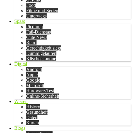
Food
Filme und Serien
Unterwegs
Spass
Picdump
Fail-Dienstag
Cute News
Retro
Gerechtigkeit siegt
Dumm gelaufen
Klischeekanone
Digital
Android
Apple
Google
Microsoft
Hardware-Test
Online-Sicherheit
Wissen
History
Gesundheit
Daten
Karten
Blogs