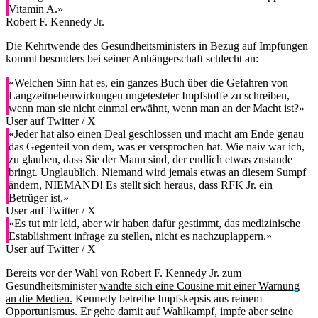
Vitamin A.»
Robert F. Kennedy Jr.
Die Kehrtwende des Gesundheitsministers in Bezug auf Impfungen
kommt besonders bei seiner Anhängerschaft schlecht an:
«Welchen Sinn hat es, ein ganzes Buch über die Gefahren von
Langzeitnebenwirkungen ungetesteter Impfstoffe zu schreiben,
wenn man sie nicht einmal erwähnt, wenn man an der Macht ist?»
User auf Twitter / X
«Jeder hat also einen Deal geschlossen und macht am Ende genau
das Gegenteil von dem, was er versprochen hat. Wie naiv war ich,
zu glauben, dass Sie der Mann sind, der endlich etwas zustande
bringt. Unglaublich. Niemand wird jemals etwas an diesem Sumpf
ändern, NIEMAND! Es stellt sich heraus, dass RFK Jr. ein
Betrüger ist.»
User auf Twitter / X
«Es tut mir leid, aber wir haben dafür gestimmt, das medizinische
Establishment infrage zu stellen, nicht es nachzuplappern.»
User auf Twitter / X
Bereits vor der Wahl von Robert F. Kennedy Jr. zum
Gesundheitsminister
wandte sich eine Cousine mit einer Warnung
an die Medien.
Kennedy betreibe Impfskepsis aus reinem
Opportunismus. Er gehe damit auf Wahlkampf, impfe aber seine