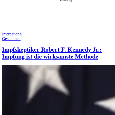
International
Gesundheit
Impfskeptiker Robert F. Kennedy Jr.:
Impfung ist die wirksamste Methode