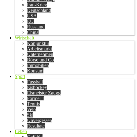
Iran-Krieg
Deutschland
USA
EU
Russland
China
Wirtschaft
Konjunktur
Arbeitsmarkt
Unternehmen
Börse und Co
Immobilien
Konsum
Sport
Fussball
Eishockey
Eismeister Zaugg
Formel 1
Tennis
Velo
Ski
Unvergessen
Resultate
Leben
Gefühle