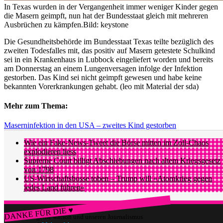
In Texas wurden in der Vergangenheit immer weniger Kinder gegen
die Masern geimpft, nun hat der Bundesstaat gleich mit mehreren
Ausbrüchen zu kämpfen.
Bild: keystone
Die Gesundheitsbehörde im Bundesstaat Texas teilte bezüglich des
zweiten Todesfalles mit, das positiv auf Masern getestete Schulkind
sei in ein Krankenhaus in Lubbock eingeliefert worden und bereits
am Donnerstag an einem Lungenversagen infolge der Infektion
gestorben. Das Kind sei nicht geimpft gewesen und habe keine
bekannten Vorerkrankungen gehabt. (leo mit Material der sda)
Mehr zum Thema:
Maserninfektion in den USA – zweites Kind gestorben
Wie ein Fake-News-Tweet die Börse mitten im Zoll-Chaos
explodieren liess
Supreme Court billigt Abschiebungen nach altem Kriegsgesetz
von 1798
US-Wirtschaftsbosse toben – Trump will «Atomkrieg gegen
jedes Land führen»
DANKE FÜR DIE ♥
Würdest du gerne watson und unseren Journalismus