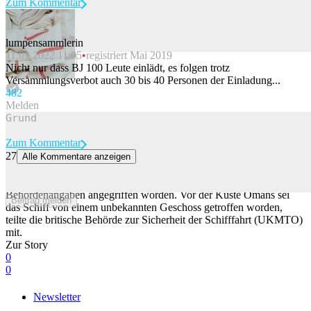
Zum Kommentar
lumpensammlerin
11.01.2022 11:05
registriert Mai 2019
Beitrag melden
Nicht nur dass BJ 100 Leute einlädt, es folgen trotz
Versammlungsverbot auch 30 bis 40 Personen der Einladung...
48
2
Melden
Zum Kommentar
27
Alle Kommentare anzeigen
Behörde: Schiff in Strasse von Hormus beschossen
Ein weiteres Schiff ist in der Strasse von Hormus nach
Behördenangaben angegriffen worden. Vor der Küste Omans sei
Beitrag melden
das Schiff von einem unbekannten Geschoss getroffen worden,
teilte die britische Behörde zur Sicherheit der Schifffahrt (UKMTO)
mit.
Zur Story
0
0
Newsletter