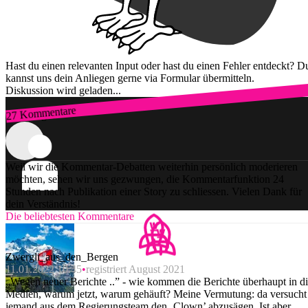
Hast du einen relevanten Input oder hast du einen Fehler entdeckt? D
kannst uns dein Anliegen gerne via Formular übermitteln.
Diskussion wird geladen...
27 Kommentare
Zum Login
Weil wir die Kommentar-Debatten weiterhin persönlich moderieren
möchten, sehen wir uns gezwungen, die Kommentarfunktion 24
Stunden nach Publikation einer Story zu schliessen. Vielen Dank für
dein Verständnis!
Die beliebtesten Kommentare
Zwergli_aus_den_Bergen
11.01.2022 10:45
registriert August 2021
„Wegen neuer Berichte ..” - wie kommen die Berichte überhaupt in d
Medien, warum jetzt, warum gehäuft? Meine Vermutung: da versucht
jemand aus dem Regierungsteam den ‚Clown’ abzusägen. Ist aber