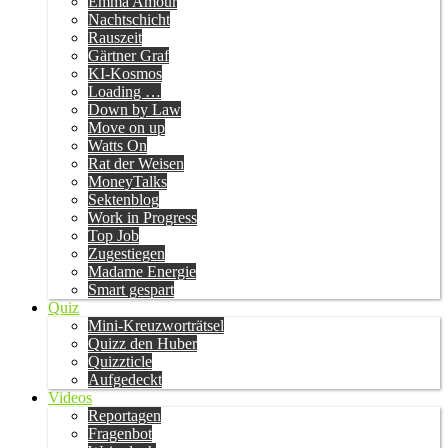
Emma Amour
Nachtschicht
Rauszeit
Gärtner Graf
KI-Kosmos
Loading …
Down by Law
Move on up
Watts On
Rat der Weisen
MoneyTalks
Sektenblog
Work in Progress
Top Job
Zugestiegen
Madame Energie
Smart gespart
Quiz
Mini-Kreuzworträtsel
Quizz den Huber
Quizzticle
Aufgedeckt
Videos
Reportagen
Fragenbot