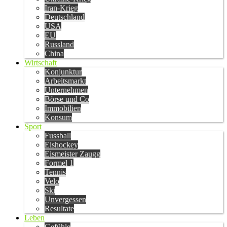
Iran-Krieg
Deutschland
USA
EU
Russland
China
Wirtschaft
Konjunktur
Arbeitsmarkt
Unternehmen
Börse und Co
Immobilien
Konsum
Sport
Fussball
Eishockey
Eismeister Zaugg
Formel 1
Tennis
Velo
Ski
Unvergessen
Resultate
Leben
Gefühle