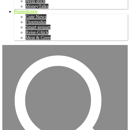
Wein doch
MoneyTalks
Promotionen
Gute News
Flugmodus
Smart gespart
Reise-Glück
Meat & Greet