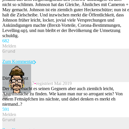
nicht so schlimm. Johnson hat das Gleiche, Ähnliches mit Cameron +
May gemacht. Johnson ist ein ziemlich guter Heckenschütze; nun ist e
halt die Zielscheibe. Und inzwischen merkt die Öffentlichkeit, dass
Johnson früher leicht, locker, jovial viele Versprechungen und
Ankündigungen machte (Brexit-Vorteile, Corona-Bestimmungen,
Levelling-up), und nun bleibt er der Bevölkerung die Umsetzung
schuldig.
68
2
Melden
Zum Kommentar
Dirty Sanchez
11.01.2022 10:17
registriert Mai 2019
Beitrag melden
Der Boris macht es seinen Gegnern aber auch ziemlich leicht,
Angriffsfläche zu finden. Wie kann man nur so arrogant sein? Von
einem Fettnäpfchen ins nächste, und dabei denken es merkt eh
niemand..?
59
1
Melden