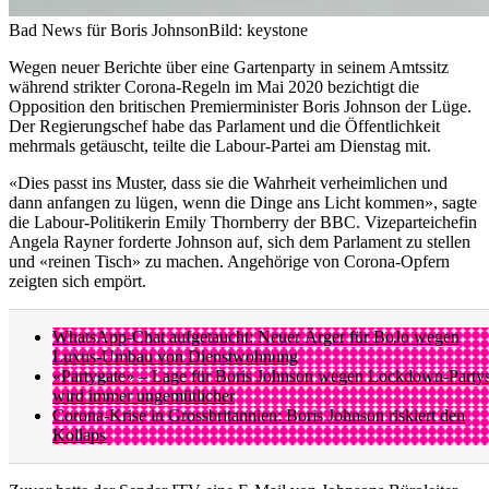
Bad News für Boris Johnson
Bild: keystone
Wegen neuer Berichte über eine Gartenparty in seinem Amtssitz
während strikter Corona-Regeln im Mai 2020 bezichtigt die
Opposition den britischen Premierminister Boris Johnson der Lüge.
Der Regierungschef habe das Parlament und die Öffentlichkeit
mehrmals getäuscht, teilte die Labour-Partei am Dienstag mit.
«Dies passt ins Muster, dass sie die Wahrheit verheimlichen und
dann anfangen zu lügen, wenn die Dinge ans Licht kommen», sagte
die Labour-Politikerin Emily Thornberry der BBC. Vizeparteichefin
Angela Rayner forderte Johnson auf, sich dem Parlament zu stellen
und «reinen Tisch» zu machen. Angehörige von Corona-Opfern
zeigten sich empört.
WhatsApp-Chat aufgetaucht: Neuer Ärger für BoJo wegen
Luxus-Umbau von Dienstwohnung
«Partygate» – Lage für Boris Johnson wegen Lockdown-Party
wird immer ungemütlicher
Corona-Krise in Grossbritannien: Boris Johnson riskiert den
Kollaps