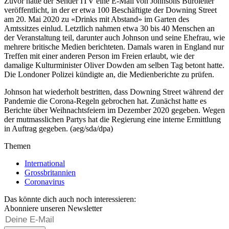
Zuvor hatte der Sender ITV eine E-Mail von Johnsons Büroleiter
veröffentlicht, in der er etwa 100 Beschäftigte der Downing Street
am 20. Mai 2020 zu «Drinks mit Abstand» im Garten des
Amtssitzes einlud. Letztlich nahmen etwa 30 bis 40 Menschen an
der Veranstaltung teil, darunter auch Johnson und seine Ehefrau, wie
mehrere britische Medien berichteten. Damals waren in England nur
Treffen mit einer anderen Person im Freien erlaubt, wie der
damalige Kulturminister Oliver Dowden am selben Tag betont hatte.
Die Londoner Polizei kündigte an, die Medienberichte zu prüfen.
Johnson hat wiederholt bestritten, dass Downing Street während der
Pandemie die Corona-Regeln gebrochen hat. Zunächst hatte es
Berichte über Weihnachtsfeiern im Dezember 2020 gegeben. Wegen
der mutmasslichen Partys hat die Regierung eine interne Ermittlung
in Auftrag gegeben. (aeg/sda/dpa)
Themen
International
Grossbritannien
Coronavirus
Das könnte dich auch noch interessieren:
Abonniere unseren Newsletter