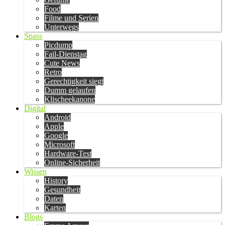
Food
Filme und Serien
Unterwegs
Spass
Picdump
Fail-Dienstag
Cute News
Retro
Gerechtigkeit siegt
Dumm gelaufen
Klischeekanone
Digital
Android
Apple
Google
Microsoft
Hardware-Test
Online-Sicherheit
Wissen
History
Gesundheit
Daten
Karten
Blogs