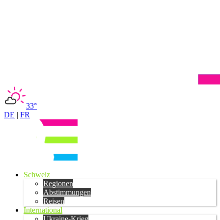
33°
DE
|
FR
Schweiz
Regionen
Abstimmungen
Reisen
International
Ukraine-Krieg