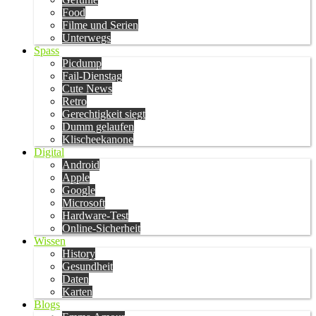
Food
Filme und Serien
Unterwegs
Spass
Picdump
Fail-Dienstag
Cute News
Retro
Gerechtigkeit siegt
Dumm gelaufen
Klischeekanone
Digital
Android
Apple
Google
Microsoft
Hardware-Test
Online-Sicherheit
Wissen
History
Gesundheit
Daten
Karten
Blogs