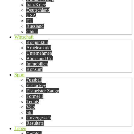
Iran-Krieg
Deutschland
USA
EU
Russland
China
Wirtschaft
Konjunktur
Arbeitsmarkt
Unternehmen
Börse und Co
Immobilien
Konsum
Sport
Fussball
Eishockey
Eismeister Zaugg
Formel 1
Tennis
Velo
Ski
Unvergessen
Resultate
Leben
Gefühle