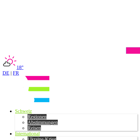
18°
DE
|
FR
Schweiz
Regionen
Abstimmungen
Reisen
International
Ukraine-Krieg