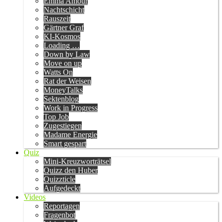
Emma Amour
Nachtschicht
Rauszeit
Gärtner Graf
KI-Kosmos
Loading …
Down by Law
Move on up
Watts On
Rat der Weisen
MoneyTalks
Sektenblog
Work in Progress
Top Job
Zugestiegen
Madame Energie
Smart gespart
Quiz
Mini-Kreuzworträtsel
Quizz den Huber
Quizzticle
Aufgedeckt
Videos
Reportagen
Fragenbot