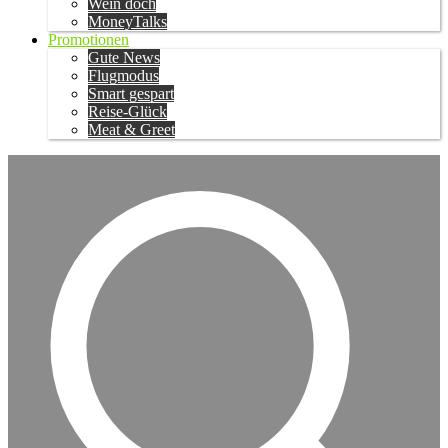
Wein doch
MoneyTalks
Promotionen
Gute News
Flugmodus
Smart gespart
Reise-Glück
Meat & Greet