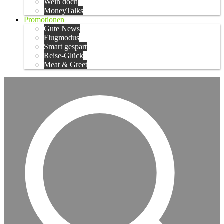
Wein doch
MoneyTalks
Promotionen
Gute News
Flugmodus
Smart gespart
Reise-Glück
Meat & Greet