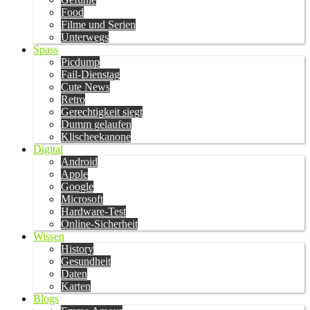
Food
Filme und Serien
Unterwegs
Spass
Picdump
Fail-Dienstag
Cute News
Retro
Gerechtigkeit siegt
Dumm gelaufen
Klischeekanone
Digital
Android
Apple
Google
Microsoft
Hardware-Test
Online-Sicherheit
Wissen
History
Gesundheit
Daten
Karten
Blogs