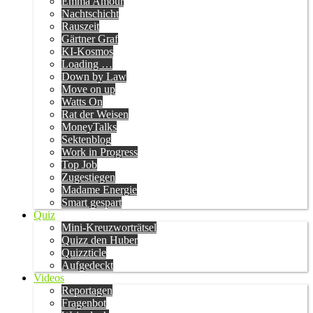
Emma Amour
Nachtschicht
Rauszeit
Gärtner Graf
KI-Kosmos
Loading …
Down by Law
Move on up
Watts On
Rat der Weisen
MoneyTalks
Sektenblog
Work in Progress
Top Job
Zugestiegen
Madame Energie
Smart gespart
Quiz
Mini-Kreuzworträtsel
Quizz den Huber
Quizzticle
Aufgedeckt
Videos
Reportagen
Fragenbot