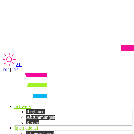
21°
DE
|
FR
Schweiz
Regionen
Abstimmungen
Reisen
International
Ukraine-Krieg