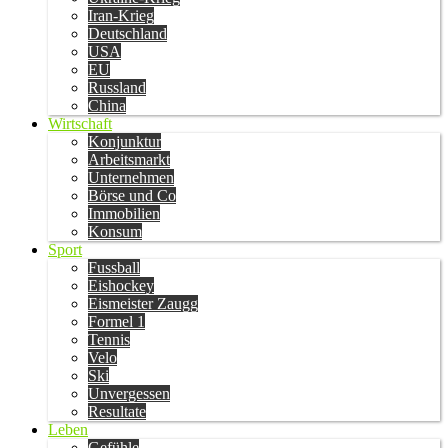
Iran-Krieg
Deutschland
USA
EU
Russland
China
Wirtschaft
Konjunktur
Arbeitsmarkt
Unternehmen
Börse und Co
Immobilien
Konsum
Sport
Fussball
Eishockey
Eismeister Zaugg
Formel 1
Tennis
Velo
Ski
Unvergessen
Resultate
Leben
Gefühle