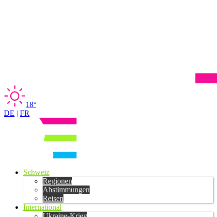
18°
DE
|
FR
Schweiz
Regionen
Abstimmungen
Reisen
International
Ukraine-Krieg