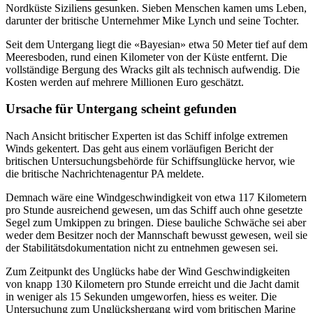
Nordküste Siziliens gesunken. Sieben Menschen kamen ums Leben,
darunter der britische Unternehmer Mike Lynch und seine Tochter.
Seit dem Untergang liegt die «Bayesian» etwa 50 Meter tief auf dem
Meeresboden, rund einen Kilometer von der Küste entfernt. Die
vollständige Bergung des Wracks gilt als technisch aufwendig. Die
Kosten werden auf mehrere Millionen Euro geschätzt.
Ursache für Untergang scheint gefunden
Nach Ansicht britischer Experten ist das Schiff infolge extremen
Winds gekentert. Das geht aus einem vorläufigen Bericht der
britischen Untersuchungsbehörde für Schiffsunglücke hervor, wie
die britische Nachrichtenagentur PA meldete.
Demnach wäre eine Windgeschwindigkeit von etwa 117 Kilometern
pro Stunde ausreichend gewesen, um das Schiff auch ohne gesetzte
Segel zum Umkippen zu bringen. Diese bauliche Schwäche sei aber
weder dem Besitzer noch der Mannschaft bewusst gewesen, weil sie
der Stabilitätsdokumentation nicht zu entnehmen gewesen sei.
Zum Zeitpunkt des Unglücks habe der Wind Geschwindigkeiten
von knapp 130 Kilometern pro Stunde erreicht und die Jacht damit
in weniger als 15 Sekunden umgeworfen, hiess es weiter. Die
Untersuchung zum Unglückshergang wird vom britischen Marine