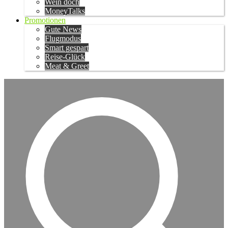
Wein doch
MoneyTalks
Promotionen
Gute News
Flugmodus
Smart gespart
Reise-Glück
Meat & Greet