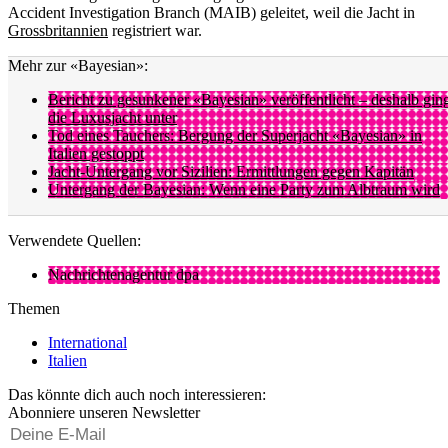
Accident Investigation Branch (MAIB) geleitet, weil die Jacht in
Grossbritannien
registriert war.
Mehr zur «Bayesian»:
Bericht zu gesunkener «Bayesian» veröffentlicht – deshalb gin
die Luxusjacht unter
Tod eines Tauchers: Bergung der Superjacht «Bayesian» in
Italien gestoppt
Jacht-Untergang vor Sizilien: Ermittlungen gegen Kapitän
Untergang der Bayesian: Wenn eine Party zum Albtraum wird
Verwendete Quellen:
Nachrichtenagentur dpa
Themen
International
Italien
Das könnte dich auch noch interessieren:
Abonniere unseren Newsletter