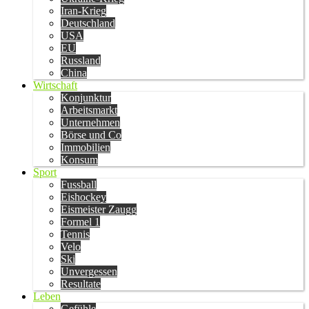
Iran-Krieg
Deutschland
USA
EU
Russland
China
Wirtschaft
Konjunktur
Arbeitsmarkt
Unternehmen
Börse und Co
Immobilien
Konsum
Sport
Fussball
Eishockey
Eismeister Zaugg
Formel 1
Tennis
Velo
Ski
Unvergessen
Resultate
Leben
Gefühle