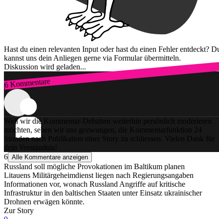
Hast du einen relevanten Input oder hast du einen Fehler entdeckt? D
kannst uns dein Anliegen gerne via Formular übermitteln.
Diskussion wird geladen...
6 Kommentare
Zum Login
Weil wir die Kommentar-Debatten weiterhin persönlich moderieren
möchten, sehen wir uns gezwungen, die Kommentarfunktion 24
Stunden nach Publikation einer Story zu schliessen. Vielen Dank für
dein Verständnis!
6
Alle Kommentare anzeigen
Russland soll mögliche Provokationen im Baltikum planen
Litauens Militärgeheimdienst liegen nach Regierungsangaben
Informationen vor, wonach Russland Angriffe auf kritische
Infrastruktur in den baltischen Staaten unter Einsatz ukrainischer
Drohnen erwägen könnte.
Zur Story