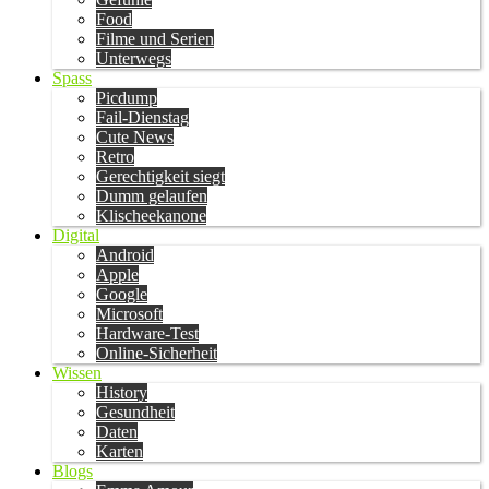
Food
Filme und Serien
Unterwegs
Spass
Picdump
Fail-Dienstag
Cute News
Retro
Gerechtigkeit siegt
Dumm gelaufen
Klischeekanone
Digital
Android
Apple
Google
Microsoft
Hardware-Test
Online-Sicherheit
Wissen
History
Gesundheit
Daten
Karten
Blogs