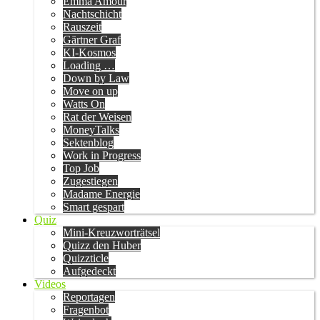
Emma Amour
Nachtschicht
Rauszeit
Gärtner Graf
KI-Kosmos
Loading …
Down by Law
Move on up
Watts On
Rat der Weisen
MoneyTalks
Sektenblog
Work in Progress
Top Job
Zugestiegen
Madame Energie
Smart gespart
Quiz
Mini-Kreuzworträtsel
Quizz den Huber
Quizzticle
Aufgedeckt
Videos
Reportagen
Fragenbot