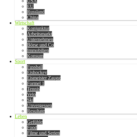
USA
EU
Russland
China
Wirtschaft
Konjunktur
Arbeitsmarkt
Unternehmen
Börse und Co
Immobilien
Konsum
Sport
Fussball
Eishockey
Eismeister Zaugg
Formel 1
Tennis
Velo
Ski
Unvergessen
Resultate
Leben
Gefühle
Food
Filme und Serien