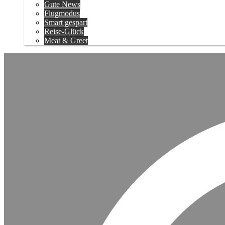
Gute News
Flugmodus
Smart gespart
Reise-Glück
Meat & Greet