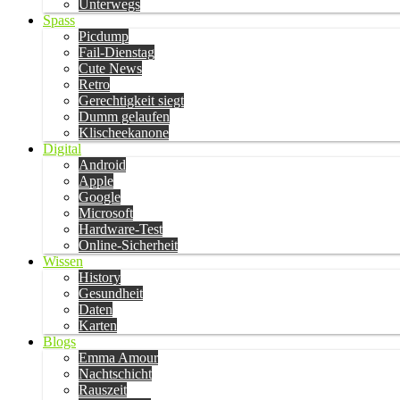
Unterwegs
Spass
Picdump
Fail-Dienstag
Cute News
Retro
Gerechtigkeit siegt
Dumm gelaufen
Klischeekanone
Digital
Android
Apple
Google
Microsoft
Hardware-Test
Online-Sicherheit
Wissen
History
Gesundheit
Daten
Karten
Blogs
Emma Amour
Nachtschicht
Rauszeit