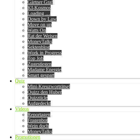
Gärtner Graf
KI-Kosmos
Loading …
Down by Law
Move on up
Watts On
Rat der Weisen
MoneyTalks
Sektenblog
Work in Progress
Top Job
Zugestiegen
Madame Energie
Smart gespart
Quiz
Mini-Kreuzworträtsel
Quizz den Huber
Quizzticle
Aufgedeckt
Videos
Reportagen
Fragenbot
Wein doch
MoneyTalks
Promotionen