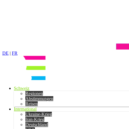
DE
|
FR
Schweiz
Regionen
Abstimmungen
Reisen
International
Ukraine-Krieg
Iran-Krieg
Deutschland