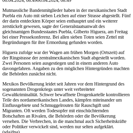
06.04.2024, 08:49
06.04.2024, 08:49
Mutmassliche Bandenmitglieder haben in der mexikanischen Stadt
Puebla ein Auto mit sieben Leichen auf einer Strasse abgestellt. Fünf
der darin entdeckten Körper seien enthauptet und ein weiterer
zerstückelt gewesen, sagte der Generalstaatsanwalt des
gleichnamigen Bundesstaates Puebla, Gilberto Higuera, am Freitag
bei einer Pressekonferenz. Bei allen sieben Toten seien Zettel mit
Begründungen für ihre Ermordung gefunden worden.
Higuera zufolge war der Wagen am frühen Morgen (Ortszeit) auf
der Ringstrasse der zentralmexikanischen Stadt abgestellt worden.
Zwei Personen seien ausgestiegen und in einem anderen Auto
davongefahren. Angaben zu den möglichen Hintergründen machten
die Behörden zunächst nicht.
Mexikos Bevölkerung leidet seit Jahren vor dem Hintergrund des
sogenannten Drogenkriegs unter weit verbreiteter
Gewaltkriminalität. Schwer bewaffnete Drogenkartelle kontrollieren
Teile des nordamerikanischen Landes, kämpfen miteinander um
Einflussgebiete und Schmuggelrouten für Rauschgift und
Migranten. Oft werden Todesopfer mit einschüchternden
Botschaften an Rivalen, die Behörden oder die Bevölkerung
versehen. Die Verbrechen, in die manchmal auch Sicherheitskräfte
oder Politiker verwickelt sind, werden nur selten aufgeklärt.
(sda/dpa)