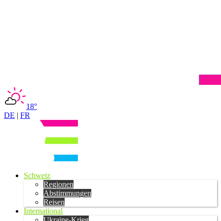
18°
DE
|
FR
Schweiz
Regionen
Abstimmungen
Reisen
International
Ukraine-Krieg