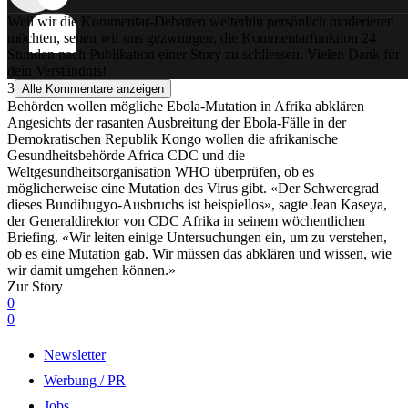
Weil wir die Kommentar-Debatten weiterhin persönlich moderieren
möchten, sehen wir uns gezwungen, die Kommentarfunktion 24
Stunden nach Publikation einer Story zu schliessen. Vielen Dank für
dein Verständnis!
3
Alle Kommentare anzeigen
Behörden wollen mögliche Ebola-Mutation in Afrika abklären
Angesichts der rasanten Ausbreitung der Ebola-Fälle in der
Demokratischen Republik Kongo wollen die afrikanische
Gesundheitsbehörde Africa CDC und die
Weltgesundheitsorganisation WHO überprüfen, ob es
möglicherweise eine Mutation des Virus gibt. «Der Schweregrad
dieses Bundibugyo-Ausbruchs ist beispiellos», sagte Jean Kaseya,
der Generaldirektor von CDC Afrika in seinem wöchentlichen
Briefing. «Wir leiten einige Untersuchungen ein, um zu verstehen,
ob es eine Mutation gab. Wir müssen das abklären und wissen, wie
wir damit umgehen können.»
Zur Story
0
0
Newsletter
Werbung / PR
Jobs