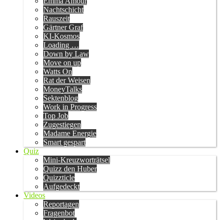
Emma Amour
Nachtschicht
Rauszeit
Gärtner Graf
KI-Kosmos
Loading …
Down by Law
Move on up
Watts On
Rat der Weisen
MoneyTalks
Sektenblog
Work in Progress
Top Job
Zugestiegen
Madame Energie
Smart gespart
Quiz
Mini-Kreuzworträtsel
Quizz den Huber
Quizzticle
Aufgedeckt
Videos
Reportagen
Fragenbot