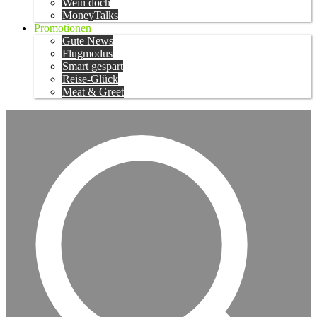
Wein doch
MoneyTalks
Promotionen
Gute News
Flugmodus
Smart gespart
Reise-Glück
Meat & Greet