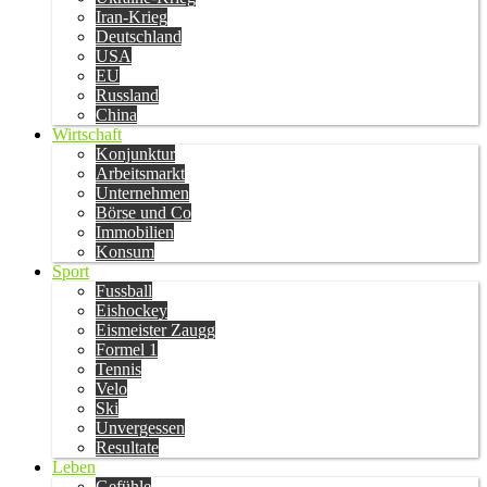
Iran-Krieg
Deutschland
USA
EU
Russland
China
Wirtschaft
Konjunktur
Arbeitsmarkt
Unternehmen
Börse und Co
Immobilien
Konsum
Sport
Fussball
Eishockey
Eismeister Zaugg
Formel 1
Tennis
Velo
Ski
Unvergessen
Resultate
Leben
Gefühle