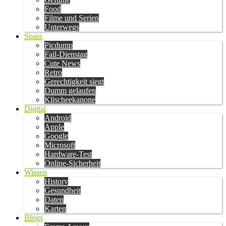
Food
Filme und Serien
Unterwegs
Spass
Picdump
Fail-Dienstag
Cute News
Retro
Gerechtigkeit siegt
Dumm gelaufen
Klischeekanone
Digital
Android
Apple
Google
Microsoft
Hardware-Test
Online-Sicherheit
Wissen
History
Gesundheit
Daten
Karten
Blogs