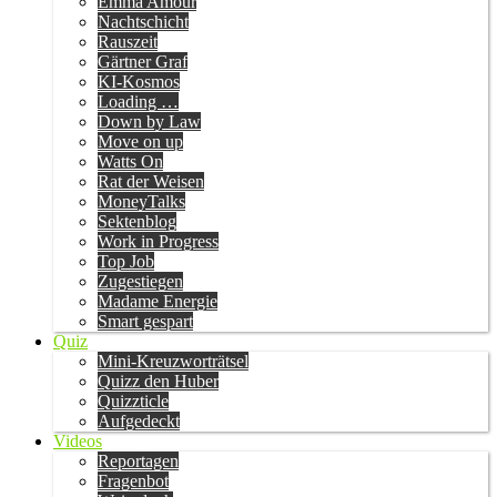
Emma Amour
Nachtschicht
Rauszeit
Gärtner Graf
KI-Kosmos
Loading …
Down by Law
Move on up
Watts On
Rat der Weisen
MoneyTalks
Sektenblog
Work in Progress
Top Job
Zugestiegen
Madame Energie
Smart gespart
Quiz
Mini-Kreuzworträtsel
Quizz den Huber
Quizzticle
Aufgedeckt
Videos
Reportagen
Fragenbot