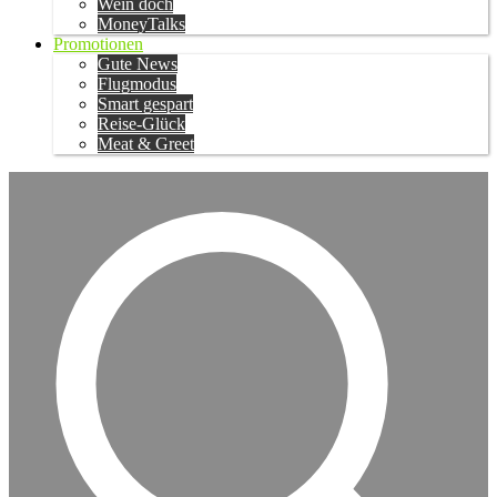
Wein doch
MoneyTalks
Promotionen
Gute News
Flugmodus
Smart gespart
Reise-Glück
Meat & Greet