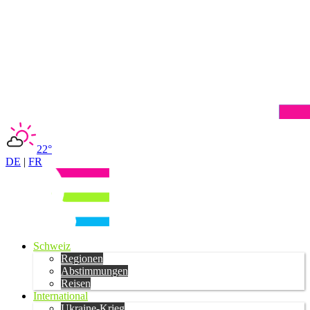
22°
DE
|
FR
Schweiz
Regionen
Abstimmungen
Reisen
International
Ukraine-Krieg