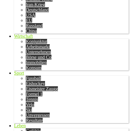
Iran-Krieg
Deutschland
USA
EU
Russland
China
Wirtschaft
Konjunktur
Arbeitsmarkt
Unternehmen
Börse und Co
Immobilien
Konsum
Sport
Fussball
Eishockey
Eismeister Zaugg
Formel 1
Tennis
Velo
Ski
Unvergessen
Resultate
Leben
Gefühle