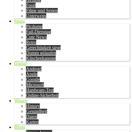
Food
Filme und Serien
Unterwegs
Spass
Picdump
Fail-Dienstag
Cute News
Retro
Gerechtigkeit siegt
Dumm gelaufen
Klischeekanone
Digital
Android
Apple
Google
Microsoft
Hardware-Test
Online-Sicherheit
Wissen
History
Gesundheit
Daten
Karten
Blogs