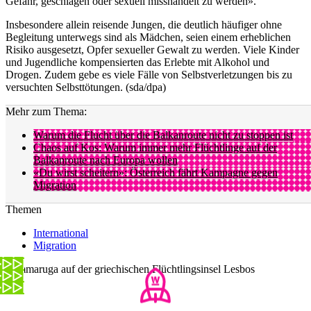
Gefahr, geschlagen oder sexuell misshandelt zu werden».
Insbesondere allein reisende Jungen, die deutlich häufiger ohne
Begleitung unterwegs sind als Mädchen, seien einem erheblichen
Risiko ausgesetzt, Opfer sexueller Gewalt zu werden. Viele Kinder
und Jugendliche kompensierten das Erlebte mit Alkohol und
Drogen. Zudem gebe es viele Fälle von Selbstverletzungen bis zu
versuchten Selbsttötungen. (sda/dpa)
Mehr zum Thema:
Warum die Flucht über die Balkanroute nicht zu stoppen ist
Chaos auf Kos: Warum immer mehr Flüchtlinge auf der
Balkanroute nach Europa wollen
«Du wirst scheitern»: Österreich fährt Kampagne gegen
Migration
Themen
International
Migration
Sommaruga auf der griechischen Flüchtlingsinsel Lesbos