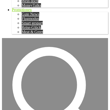
Wein doch
MoneyTalks
Promotionen
Gute News
Flugmodus
Smart gespart
Reise-Glück
Meat & Greet