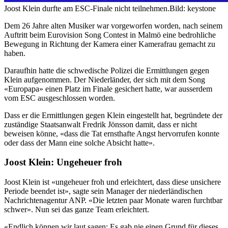
Joost Klein durfte am ESC-Finale nicht teilnehmen.
Bild: keystone
Dem 26 Jahre alten Musiker war vorgeworfen worden, nach seinem
Auftritt beim Eurovision Song Contest in Malmö eine bedrohliche
Bewegung in Richtung der Kamera einer Kamerafrau gemacht zu
haben.
Daraufhin hatte die schwedische Polizei die Ermittlungen gegen
Klein aufgenommen. Der Niederländer, der sich mit dem Song
«Europapa» einen Platz im Finale gesichert hatte, war ausserdem
vom ESC ausgeschlossen worden.
Dass er die Ermittlungen gegen Klein eingestellt hat, begründete der
zuständige Staatsanwalt Fredrik Jönsson damit, dass er nicht
beweisen könne, «dass die Tat ernsthafte Angst hervorrufen konnte
oder dass der Mann eine solche Absicht hatte».
Joost Klein: Ungeheuer froh
Joost Klein ist «ungeheuer froh und erleichtert, dass diese unsichere
Periode beendet ist», sagte sein Manager der niederländischen
Nachrichtenagentur ANP. «Die letzten paar Monate waren furchtbar
schwer». Nun sei das ganze Team erleichtert.
«Endlich können wir laut sagen: Es gab nie einen Grund für dieses