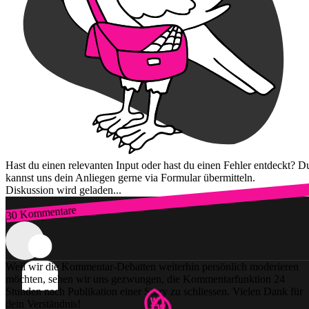
Hast du einen relevanten Input oder hast du einen Fehler entdeckt? D
kannst uns dein Anliegen gerne via Formular übermitteln.
Diskussion wird geladen...
30 Kommentare
Zum Login
Weil wir die Kommentar-Debatten weiterhin persönlich moderieren
möchten, sehen wir uns gezwungen, die Kommentarfunktion 24
Stunden nach Publikation einer Story zu schliessen. Vielen Dank für
dein Verständnis!