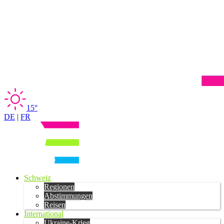
15°
DE
|
FR
Schweiz
Regionen
Abstimmungen
Reisen
International
Ukraine-Krieg