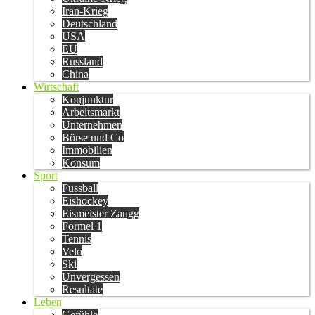
Iran-Krieg
Deutschland
USA
EU
Russland
China
Wirtschaft
Konjunktur
Arbeitsmarkt
Unternehmen
Börse und Co
Immobilien
Konsum
Sport
Fussball
Eishockey
Eismeister Zaugg
Formel 1
Tennis
Velo
Ski
Unvergessen
Resultate
Leben
Gefühle