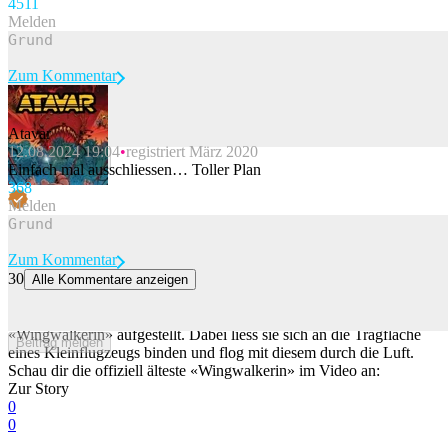
45
11
Melden
Zum Kommentar
Atavar
12.08.2024 19:04
registriert März 2020
Beitrag melden
Einfach mal ausschliessen… Toller Plan
36
8
Melden
Zum Kommentar
30
Alle Kommentare anzeigen
97-jährige Britin bricht eigenen Rekord als älteste «Wingwalkerin»
Die 97-jährige Britin, Betty Bromage, hat einen Rekord als älteste
«Wingwalkerin» aufgestellt. Dabei liess sie sich an die Tragfläche
Beitrag melden
eines Kleinflugzeugs binden und flog mit diesem durch die Luft.
Schau dir die offiziell älteste «Wingwalkerin» im Video an:
Zur Story
0
0