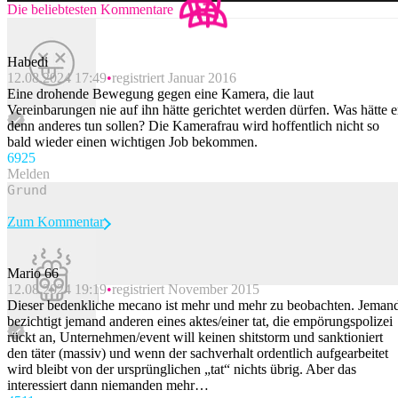
Die beliebtesten Kommentare
Habedi
12.08.2024 17:49
registriert Januar 2016
Eine drohende Bewegung gegen eine Kamera, die laut
Vereinbarungen nie auf ihn hätte gerichtet werden dürfen. Was hätte e
denn anderes tun sollen? Die Kamerafrau wird hoffentlich nicht so
bald wieder einen wichtigen Job bekommen.
69
25
Melden
Zum Kommentar
Mario 66
12.08.2024 19:19
registriert November 2015
Beitrag melden
Dieser bedenkliche mecano ist mehr und mehr zu beobachten. Jeman
bezichtigt jemand anderen eines aktes/einer tat, die empörungspolizei
rückt an, Unternehmen/event will keinen shitstorm und sanktioniert
den täter (massiv) und wenn der sachverhalt ordentlich aufgearbeitet
wird bleibt von der ursprünglichen „tat“ nichts übrig. Aber das
interessiert dann niemanden mehr…