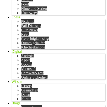
Food
Filme und Serien
Unterwegs
Spass
Picdump
Fail-Dienstag
Cute News
Retro
Gerechtigkeit siegt
Dumm gelaufen
Klischeekanone
Digital
Android
Apple
Google
Microsoft
Hardware-Test
Online-Sicherheit
Wissen
History
Gesundheit
Daten
Karten
Blogs