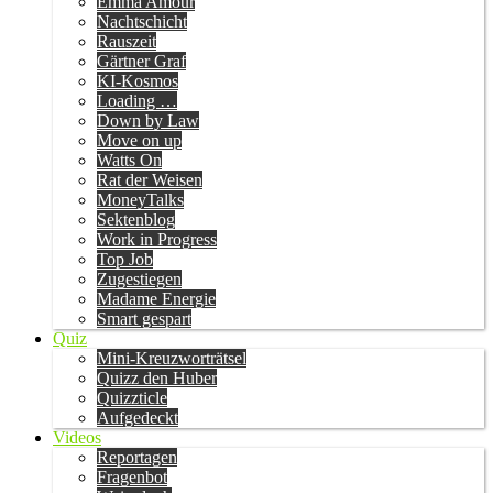
Emma Amour
Nachtschicht
Rauszeit
Gärtner Graf
KI-Kosmos
Loading …
Down by Law
Move on up
Watts On
Rat der Weisen
MoneyTalks
Sektenblog
Work in Progress
Top Job
Zugestiegen
Madame Energie
Smart gespart
Quiz
Mini-Kreuzworträtsel
Quizz den Huber
Quizzticle
Aufgedeckt
Videos
Reportagen
Fragenbot