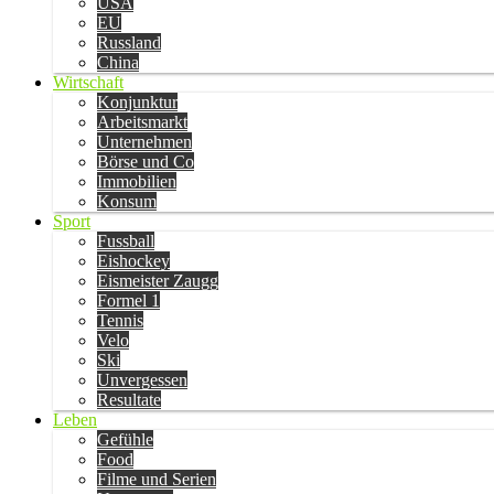
USA
EU
Russland
China
Wirtschaft
Konjunktur
Arbeitsmarkt
Unternehmen
Börse und Co
Immobilien
Konsum
Sport
Fussball
Eishockey
Eismeister Zaugg
Formel 1
Tennis
Velo
Ski
Unvergessen
Resultate
Leben
Gefühle
Food
Filme und Serien