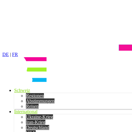
DE
|
FR
Schweiz
Regionen
Abstimmungen
Reisen
International
Ukraine-Krieg
Iran-Krieg
Deutschland