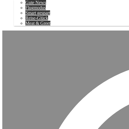
Gute News
Flugmodus
Smart gespart
Reise-Glück
Meat & Greet