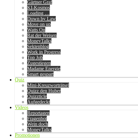
Gärtner Graf
KI-Kosmos
Loading …
Down by Law
Move on up
Watts On
Rat der Weisen
MoneyTalks
Sektenblog
Work in Progress
Top Job
Zugestiegen
Madame Energie
Smart gespart
Quiz
Mini-Kreuzworträtsel
Quizz den Huber
Quizzticle
Aufgedeckt
Videos
Reportagen
Fragenbot
Wein doch
MoneyTalks
Promotionen