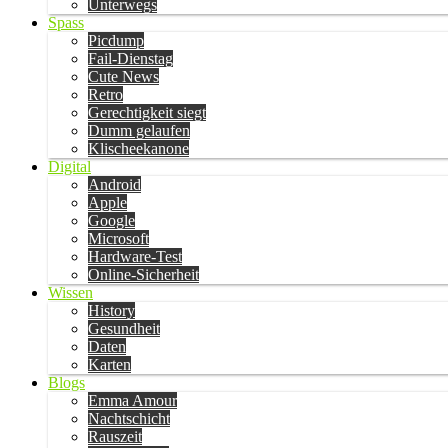
Unterwegs
Spass
Picdump
Fail-Dienstag
Cute News
Retro
Gerechtigkeit siegt
Dumm gelaufen
Klischeekanone
Digital
Android
Apple
Google
Microsoft
Hardware-Test
Online-Sicherheit
Wissen
History
Gesundheit
Daten
Karten
Blogs
Emma Amour
Nachtschicht
Rauszeit