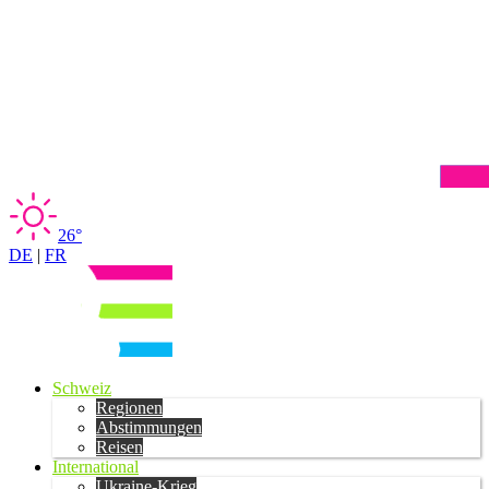
26°
DE
|
FR
Schweiz
Regionen
Abstimmungen
Reisen
International
Ukraine-Krieg