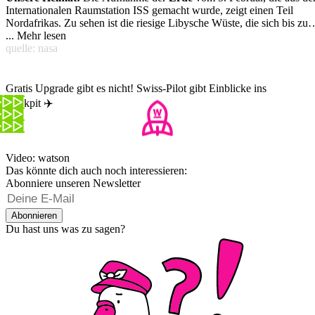
Internationalen Raumstation ISS gemacht wurde, zeigt einen Teil
Nordafrikas. Zu sehen ist die riesige Libysche Wüste, die sich bis zu
Mittelmeer am Horizont erstreckt. Ohne das Blau des Meeres könnte
...
Mehr lesen
man denken, es handle sich um ein Bild unseres Nachbarplaneten
quelle: nasa
Mars.
(bild:
nasa
)
Gratis Upgrade gibt es nicht! Swiss-Pilot gibt Einblicke ins
Cockpit ✈️
Video: watson
Das könnte dich auch noch interessieren:
Abonniere unseren Newsletter
Abonnieren
Du hast uns was zu sagen?