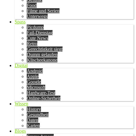
Food
Filme und Serien
Unterwegs
Spass
Picdump
Fail-Dienstag
Cute News
Retro
Gerechtigkeit siegt
Dumm gelaufen
Klischeekanone
Digital
Android
Apple
Google
Microsoft
Hardware-Test
Online-Sicherheit
Wissen
History
Gesundheit
Daten
Karten
Blogs