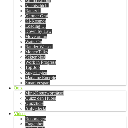
Emma Amour
Nachtschicht
Rauszeit
Gärtner Graf
KI-Kosmos
Loading …
Down by Law
Move on up
Watts On
Rat der Weisen
MoneyTalks
Sektenblog
Work in Progress
Top Job
Zugestiegen
Madame Energie
Smart gespart
Quiz
Mini-Kreuzworträtsel
Quizz den Huber
Quizzticle
Aufgedeckt
Videos
Reportagen
Fragenbot