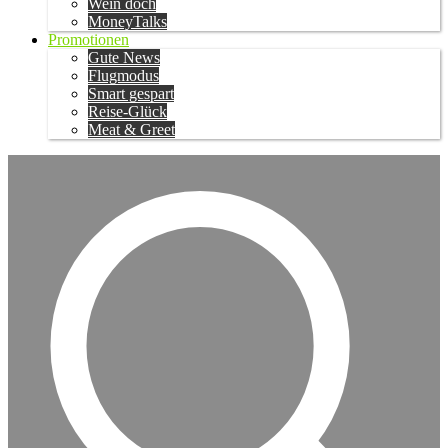
Wein doch
MoneyTalks
Promotionen
Gute News
Flugmodus
Smart gespart
Reise-Glück
Meat & Greet