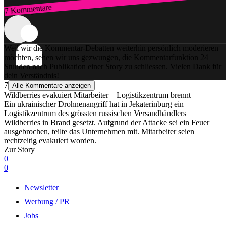
7 Kommentare
Zum Login
Weil wir die Kommentar-Debatten weiterhin persönlich moderieren
möchten, sehen wir uns gezwungen, die Kommentarfunktion 24
Stunden nach Publikation einer Story zu schliessen. Vielen Dank für
dein Verständnis!
7
Alle Kommentare anzeigen
Wildberries evakuiert Mitarbeiter – Logistikzentrum brennt
Ein ukrainischer Drohnenangriff hat in Jekaterinburg ein
Logistikzentrum des grössten russischen Versandhändlers
Wildberries in Brand gesetzt. Aufgrund der Attacke sei ein Feuer
ausgebrochen, teilte das Unternehmen mit. Mitarbeiter seien
rechtzeitig evakuiert worden.
Zur Story
0
0
Newsletter
Werbung / PR
Jobs