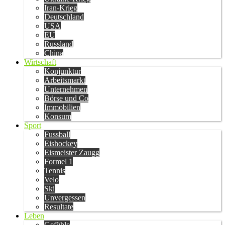
Iran-Krieg
Deutschland
USA
EU
Russland
China
Wirtschaft
Konjunktur
Arbeitsmarkt
Unternehmen
Börse und Co
Immobilien
Konsum
Sport
Fussball
Eishockey
Eismeister Zaugg
Formel 1
Tennis
Velo
Ski
Unvergessen
Resultate
Leben
Gefühle