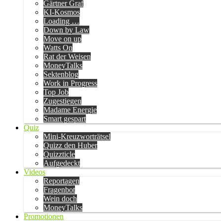
Gärtner Graf
KI-Kosmos
Loading …
Down by Law
Move on up
Watts On
Rat der Weisen
MoneyTalks
Sektenblog
Work in Progress
Top Job
Zugestiegen
Madame Energie
Smart gespart
Quiz
Mini-Kreuzworträtsel
Quizz den Huber
Quizzticle
Aufgedeckt
Videos
Reportagen
Fragenbot
Wein doch
MoneyTalks
Promotionen