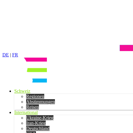
DE
|
FR
Schweiz
Regionen
Abstimmungen
Reisen
International
Ukraine-Krieg
Iran-Krieg
Deutschland