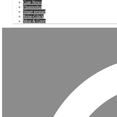
Gute News
Flugmodus
Smart gespart
Reise-Glück
Meat & Greet