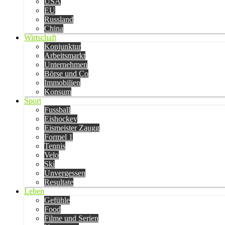
USA
EU
Russland
China
Wirtschaft
Konjunktur
Arbeitsmarkt
Unternehmen
Börse und Co
Immobilien
Konsum
Sport
Fussball
Eishockey
Eismeister Zaugg
Formel 1
Tennis
Velo
Ski
Unvergessen
Resultate
Leben
Gefühle
Food
Filme und Serien