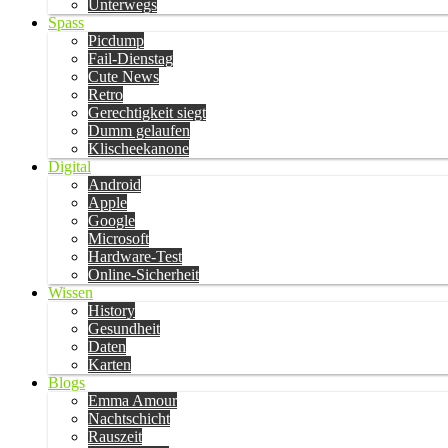
Unterwegs
Spass
Picdump
Fail-Dienstag
Cute News
Retro
Gerechtigkeit siegt
Dumm gelaufen
Klischeekanone
Digital
Android
Apple
Google
Microsoft
Hardware-Test
Online-Sicherheit
Wissen
History
Gesundheit
Daten
Karten
Blogs
Emma Amour
Nachtschicht
Rauszeit