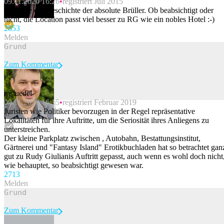
09.11.2020 16:26
registriert Juli 2015
Ich finde die Geschichte der absolute Brüller. Ob beabsichtigt oder
nicht, die Location passt viel besser zu RG wie ein nobles Hotel :-)
285
3
Melden
Zum Kommentar
mstuedel
09.11.2020 16:15
registriert Februar 2019
Beitrag melden
Juristen wie Politiker bevorzugen in der Regel repräsentative
Lokalitäten für ihre Auftritte, um die Seriosität ihres Anliegens zu
unterstreichen.
Der kleine Parkplatz zwischen , Autobahn, Bestattungsinstitut,
Gärtnerei und "Fantasy Island" Erotikbuchladen hat so betrachtet gan
gut zu Rudy Giulianis Auftritt gepasst, auch wenn es wohl doch nicht
wie behauptet, so beabsichtigt gewesen war.
271
3
Melden
Zum Kommentar