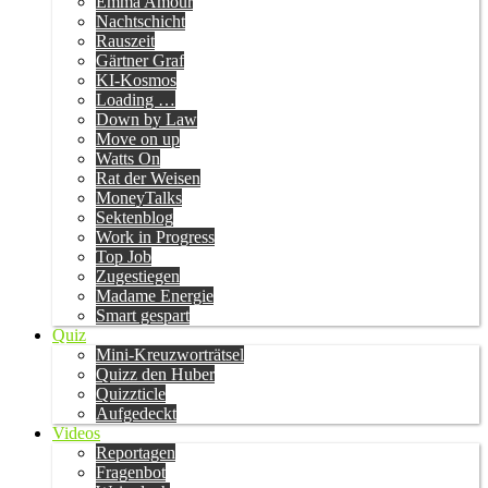
Emma Amour
Nachtschicht
Rauszeit
Gärtner Graf
KI-Kosmos
Loading …
Down by Law
Move on up
Watts On
Rat der Weisen
MoneyTalks
Sektenblog
Work in Progress
Top Job
Zugestiegen
Madame Energie
Smart gespart
Quiz
Mini-Kreuzworträtsel
Quizz den Huber
Quizzticle
Aufgedeckt
Videos
Reportagen
Fragenbot