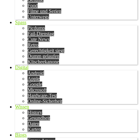
Food
Filme und Serien
Unterwegs
Spass
Picdump
Fail-Dienstag
Cute News
Retro
Gerechtigkeit siegt
Dumm gelaufen
Klischeekanone
Digital
Android
Apple
Google
Microsoft
Hardware-Test
Online-Sicherheit
Wissen
History
Gesundheit
Daten
Karten
Blogs