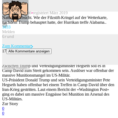
Frankygoes
09.11.2020 16:36
registriert März 2019
Beitrag melden
Natürlich Absicht. Wie der Filzstift-Kringel auf der Wetterkarte,
nachdem Trump behauptet hatte, der Hurrikan treffe Alabama..
163
3
Melden
Zum Kommentar
17
Alle Kommentare anzeigen
Zoff im US-Kabinett: Trump und Hegseth streiten wegen
Munitionsmangel
Zwischen Trump und Verteidigungsminister Hegseth soll es in
Beitrag melden
Camp David zum Streit gekommen sein. Auslöser war offenbar der
massive Munitionsmangel im US-Militär.
US-Präsident Donald Trump und sein Verteidigungsminister Pete
Hegseth haben offenbar bei einem Treffen in Camp David über den
Iran-Krieg gestritten. Laut einem Bericht der «Washington Post»
ging es dabei um massive Engpässe bei Munition im Arsenal des
US-Militärs.
Zur Story
0
0