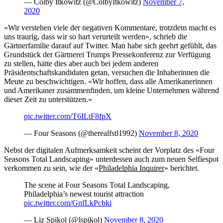
— Colby Itkowitz (@ColbyItkowitz)
November 7,
2020
«Wir verstehen viele der negativen Kommentare, trotzdem macht es
uns traurig, dass wir so hart verurteilt werden», schrieb die
Gärtnerfamilie darauf auf Twitter. Man habe sich geehrt gefühlt, das
Grundstück der Gärtnerei Trumps Pressekonferenz zur Verfügung
zu stellen, hätte dies aber auch bei jedem anderen
Präsidentschaftskandidaten getan, versuchen die Inhaberinnen die
Meute zu beschwichtigen. «Wir hoffen, dass alle Amerikanerinnen
und Amerikaner zusammenfinden, um kleine Unternehmen während
dieser Zeit zu unterstützen.»
pic.twitter.com/T6ILtF8fpX
— Four Seasons (@therealfstl1992)
November 8, 2020
Nebst der digitalen Aufmerksamkeit scheint der Vorplatz des «Four
Seasons Total Landscaping» unterdessen auch zum neuen Selfiespot
verkommen zu sein, wie der «
Philadelphia Inquirer
» berichtet.
The scene at Four Seasons Total Landscaping,
Philadelphia’s newest tourist attraction
pic.twitter.com/GnfLkPcbki
— Liz Spikol (@lspikol)
November 8, 2020