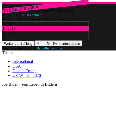
DANKE FÜR DIE ♥
Würdest du gerne watson und unseren Journalismus
unterstützen?
Mehr erfahren
(Du wirst umgeleitet, um die Zahlung abzuschliessen.)
5 CHF
15 CHF
25 CHF
Anderer
Weiter zur Zahlung
Mit Twint unterstützen
Oder unterstütze uns per
Banküberweisung
.
Themen
International
USA
Donald Trump
US-Wahlen 2020
Joe Biden - sein Leben in Bildern