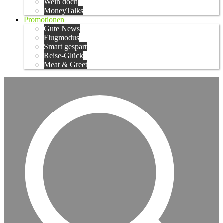
Wein doch
MoneyTalks
Promotionen
Gute News
Flugmodus
Smart gespart
Reise-Glück
Meat & Greet