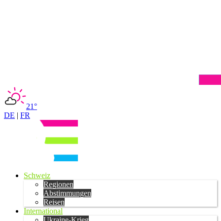
21°
DE
|
FR
Schweiz
Regionen
Abstimmungen
Reisen
International
Ukraine-Krieg