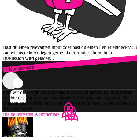
Hast du einen relevanten Input oder hast du einen Fehler entdeckt? D
kannst uns dein Anliegen gerne via Formular übermitteln.
Diskussion wird geladen...
17 Kommentare
Zum Login
Weil wir die Kommentar-Debatten weiterhin persönlich moderieren
möchten, sehen wir uns gezwungen, die Kommentarfunktion 24
Stunden nach Publikation einer Story zu schliessen. Vielen Dank für
dein Verständnis!
Die beliebtesten Kommentare
Triple