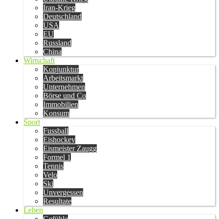
Iran-Krieg
Deutschland
USA
EU
Russland
China
Wirtschaft
Konjunktur
Arbeitsmarkt
Unternehmen
Börse und Co
Immobilien
Konsum
Sport
Fussball
Eishockey
Eismeister Zaugg
Formel 1
Tennis
Velo
Ski
Unvergessen
Resultate
Leben
Gefühle