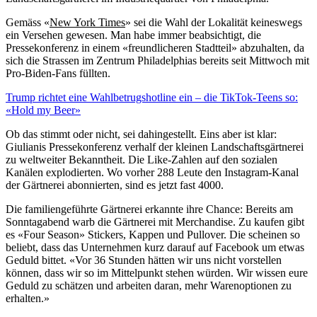
Gemäss «
New York Times
» sei die Wahl der Lokalität keineswegs
ein Versehen gewesen. Man habe immer beabsichtigt, die
Pressekonferenz in einem «freundlicheren Stadtteil» abzuhalten, da
sich die Strassen im Zentrum Philadelphias bereits seit Mittwoch mit
Pro-Biden-Fans füllten.
Trump richtet eine Wahlbetrugshotline ein – die TikTok-Teens so:
«Hold my Beer»
Ob das stimmt oder nicht, sei dahingestellt. Eins aber ist klar:
Giulianis Pressekonferenz verhalf der kleinen Landschaftsgärtnerei
zu weltweiter Bekanntheit. Die Like-Zahlen auf den sozialen
Kanälen explodierten. Wo vorher 288 Leute den Instagram-Kanal
der Gärtnerei abonnierten, sind es jetzt fast 4000.
Die familiengeführte Gärtnerei erkannte ihre Chance: Bereits am
Sonntagabend warb die Gärtnerei mit Merchandise. Zu kaufen gibt
es «Four Season» Stickers, Kappen und Pullover. Die scheinen so
beliebt, dass das Unternehmen kurz darauf auf Facebook um etwas
Geduld bittet. «Vor 36 Stunden hätten wir uns nicht vorstellen
können, dass wir so im Mittelpunkt stehen würden. Wir wissen eure
Geduld zu schätzen und arbeiten daran, mehr Warenoptionen zu
erhalten.»