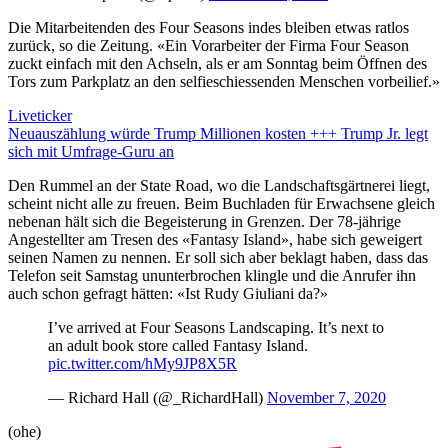
Die Mitarbeitenden des Four Seasons indes bleiben etwas ratlos
zurück, so die Zeitung. «Ein Vorarbeiter der Firma Four Season
zuckt einfach mit den Achseln, als er am Sonntag beim Öffnen des
Tors zum Parkplatz an den selfieschiessenden Menschen vorbeilief.»
Liveticker
Neuauszählung würde Trump Millionen kosten +++ Trump Jr. legt
sich mit Umfrage-Guru an
Den Rummel an der State Road, wo die Landschaftsgärtnerei liegt,
scheint nicht alle zu freuen. Beim Buchladen für Erwachsene gleich
nebenan hält sich die Begeisterung in Grenzen. Der 78-jährige
Angestellter am Tresen des «Fantasy Island», habe sich geweigert
seinen Namen zu nennen. Er soll sich aber beklagt haben, dass das
Telefon seit Samstag ununterbrochen klingle und die Anrufer ihn
auch schon gefragt hätten: «Ist Rudy Giuliani da?»
I’ve arrived at Four Seasons Landscaping. It’s next to
an adult book store called Fantasy Island.
pic.twitter.com/hMy9JP8X5R
— Richard Hall (@_RichardHall)
November 7, 2020
(ohe)