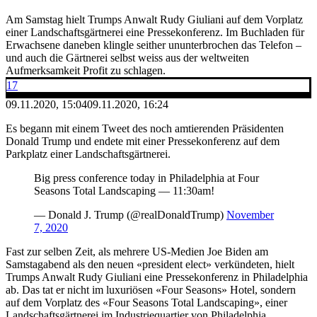
Am Samstag hielt Trumps Anwalt Rudy Giuliani auf dem Vorplatz
einer Landschaftsgärtnerei eine Pressekonferenz. Im Buchladen für
Erwachsene daneben klingle seither ununterbrochen das Telefon –
und auch die Gärtnerei selbst weiss aus der weltweiten
Aufmerksamkeit Profit zu schlagen.
17
09.11.2020, 15:04
09.11.2020, 16:24
Es begann mit einem Tweet des noch amtierenden Präsidenten
Donald Trump und endete mit einer Pressekonferenz auf dem
Parkplatz einer Landschaftsgärtnerei.
Big press conference today in Philadelphia at Four
Seasons Total Landscaping — 11:30am!
— Donald J. Trump (@realDonaldTrump)
November
7, 2020
Fast zur selben Zeit, als mehrere US-Medien Joe Biden am
Samstagabend als den neuen «president elect» verkündeten, hielt
Trumps Anwalt Rudy Giuliani eine Pressekonferenz in Philadelphia
ab. Das tat er nicht im luxuriösen «Four Seasons» Hotel, sondern
auf dem Vorplatz des «Four Seasons Total Landscaping», einer
Landschaftsgärtnerei im Industriequartier von Philadelphia.