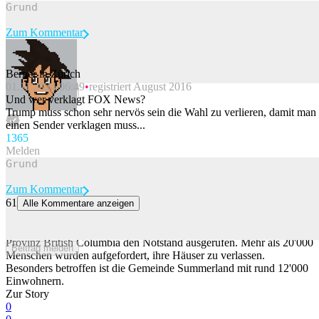
Zum Kommentar
Berner in Zürich
01.11.2024 06:49
registriert August 2016
Beitrag melden
Und wer verklagt FOX News?
Trump muss schon sehr nervös sein die Wahl zu verlieren, damit man
einen Sender verklagen muss...
136
5
Melden
Zum Kommentar
61
Alle Kommentare anzeigen
Westkanadische Provinz ruft wegen Waldbränden Notstand aus
Wegen sich rasant ausbreitender Waldbrände hat die westkanadische
Provinz British Columbia den Notstand ausgerufen. Mehr als 20'000
Beitrag melden
Menschen wurden aufgefordert, ihre Häuser zu verlassen.
Besonders betroffen ist die Gemeinde Summerland mit rund 12'000
Einwohnern.
Zur Story
0