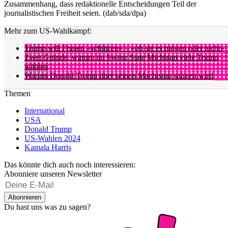
Zusammenhang, dass redaktionelle Entscheidungen Teil der
journalistischen Freiheit seien. (dab/sda/dpa)
Mehr zum US-Wahlkampf:
Trump will Frauen «schützen» – «ob sie es mögen oder nicht»
Zwei Gründe, warum im Swing State Michigan viele Trump
wählen
Warum Donald Trump über seinen Machismo stürzen wird
Themen
International
USA
Donald Trump
US-Wahlen 2024
Kamala Harris
Das könnte dich auch noch interessieren:
Abonniere unseren Newsletter
Abonnieren
Du hast uns was zu sagen?