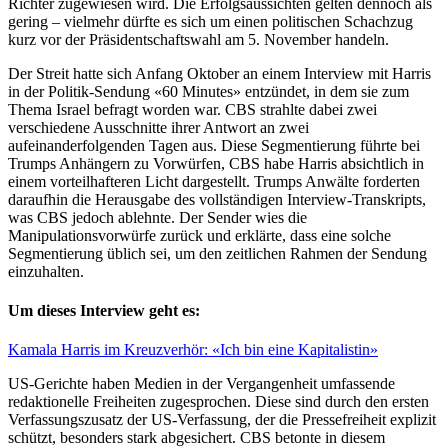
Richter zugewiesen wird. Die Erfolgsaussichten gelten dennoch als
gering – vielmehr dürfte es sich um einen politischen Schachzug
kurz vor der Präsidentschaftswahl am 5. November handeln.
Der Streit hatte sich Anfang Oktober an einem Interview mit Harris
in der Politik-Sendung «60 Minutes» entzündet, in dem sie zum
Thema Israel befragt worden war. CBS strahlte dabei zwei
verschiedene Ausschnitte ihrer Antwort an zwei
aufeinanderfolgenden Tagen aus. Diese Segmentierung führte bei
Trumps Anhängern zu Vorwürfen, CBS habe Harris absichtlich in
einem vorteilhafteren Licht dargestellt. Trumps Anwälte forderten
daraufhin die Herausgabe des vollständigen Interview-Transkripts,
was CBS jedoch ablehnte. Der Sender wies die
Manipulationsvorwürfe zurück und erklärte, dass eine solche
Segmentierung üblich sei, um den zeitlichen Rahmen der Sendung
einzuhalten.
Um dieses Interview geht es:
Kamala Harris im Kreuzverhör: «Ich bin eine Kapitalistin»
US-Gerichte haben Medien in der Vergangenheit umfassende
redaktionelle Freiheiten zugesprochen. Diese sind durch den ersten
Verfassungszusatz der US-Verfassung, der die Pressefreiheit explizit
schützt, besonders stark abgesichert. CBS betonte in diesem