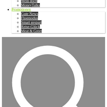
Wein doch
MoneyTalks
Promotionen
Gute News
Flugmodus
Smart gespart
Reise-Glück
Meat & Greet