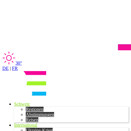
30°
DE
|
FR
Schweiz
Regionen
Abstimmungen
Reisen
International
Ukraine-Krieg