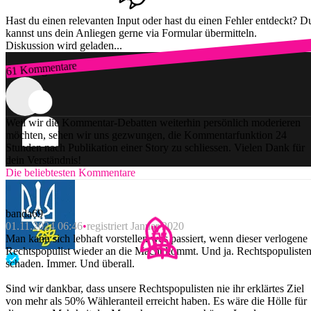
Hast du einen relevanten Input oder hast du einen Fehler entdeckt? D
kannst uns dein Anliegen gerne via Formular übermitteln.
Diskussion wird geladen...
61 Kommentare
Zum Login
Weil wir die Kommentar-Debatten weiterhin persönlich moderieren
möchten, sehen wir uns gezwungen, die Kommentarfunktion 24
Stunden nach Publikation einer Story zu schliessen. Vielen Dank für
dein Verständnis!
Die beliebtesten Kommentare
banda69
01.11.2024 06:46
registriert Januar 2020
Man kann sich lebhaft vorstellen was passiert, wenn dieser verlogene
Rechtspopulist wieder an die Macht kommt. Und ja. Rechtspopuliste
schaden. Immer. Und überall.
Sind wir dankbar, dass unsere Rechtspopulisten nie ihr erklärtes Ziel
von mehr als 50% Wähleranteil erreicht haben. Es wäre die Hölle für