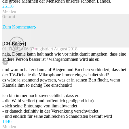
die grosse Mehrheit der Menschen unseres schönen Landes.
251
16
Melden
Zum Kommentar
[CH-Bürger]
01.11.2024 06:37
registriert August 2018
Beitrag melden
naja, Donnie kann halt nach wie vor nicht damit umgehen, dass eine
andere Person besser ist / wahrgenommen wird als er...
und warum hat er dann auf Biegen und Brechen verhindert, dass bei
der TV-Debatte die Mikrophone immer eingeschaltet sind?
es wäre ja spannend gewesen, was er in seinen Bart flucht, wenn
Kamala ihm so richtig Tee einschenkt!
ich bin immer noch zuversichtlich, dass er:
- die Wahl verliert (und hoffentlich genügend klar)
- sich seine Entourage von ihm abwendet
- er danach definitiv in der Versenkung verschwindet
- und endlich für seine zahlreichen Schandtaten bestraft wird
144
6
Melden