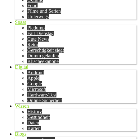
Food
Filme und Serien
Unterwegs
Spass
Picdump
Fail-Dienstag
Cute News
Retro
Gerechtigkeit siegt
Dumm gelaufen
Klischeekanone
Digital
Android
Apple
Google
Microsoft
Hardware-Test
Online-Sicherheit
Wissen
History
Gesundheit
Daten
Karten
Blogs