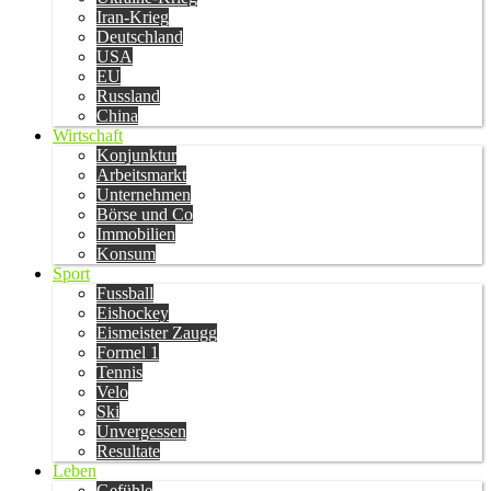
Iran-Krieg
Deutschland
USA
EU
Russland
China
Wirtschaft
Konjunktur
Arbeitsmarkt
Unternehmen
Börse und Co
Immobilien
Konsum
Sport
Fussball
Eishockey
Eismeister Zaugg
Formel 1
Tennis
Velo
Ski
Unvergessen
Resultate
Leben
Gefühle