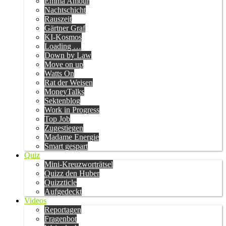
Emma Amour
Nachtschicht
Rauszeit
Gärtner Graf
KI-Kosmos
Loading …
Down by Law
Move on up
Watts On
Rat der Weisen
MoneyTalks
Sektenblog
Work in Progress
Top Job
Zugestiegen
Madame Energie
Smart gespart
Quiz
Mini-Kreuzworträtsel
Quizz den Huber
Quizzticle
Aufgedeckt
Videos
Reportagen
Fragenbot