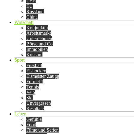
USA
EU
Russland
China
Wirtschaft
Konjunktur
Arbeitsmarkt
Unternehmen
Börse und Co
Immobilien
Konsum
Sport
Fussball
Eishockey
Eismeister Zaugg
Formel 1
Tennis
Velo
Ski
Unvergessen
Resultate
Leben
Gefühle
Food
Filme und Serien