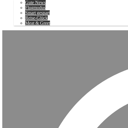
Gute News
Flugmodus
Smart gespart
Reise-Glück
Meat & Greet