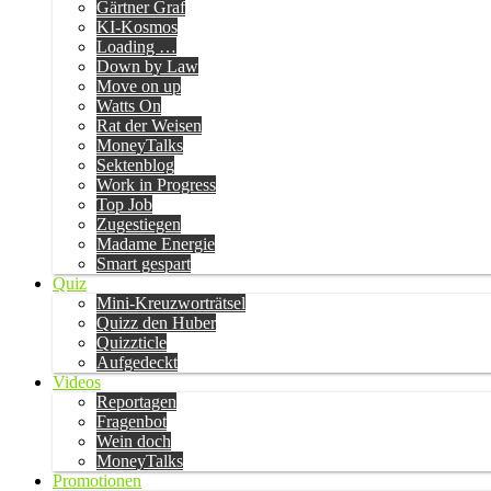
Gärtner Graf
KI-Kosmos
Loading …
Down by Law
Move on up
Watts On
Rat der Weisen
MoneyTalks
Sektenblog
Work in Progress
Top Job
Zugestiegen
Madame Energie
Smart gespart
Quiz
Mini-Kreuzworträtsel
Quizz den Huber
Quizzticle
Aufgedeckt
Videos
Reportagen
Fragenbot
Wein doch
MoneyTalks
Promotionen