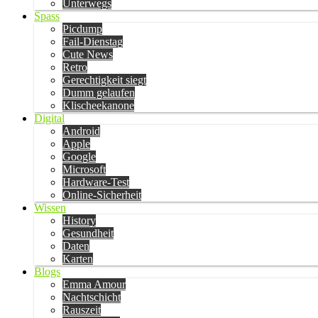
Unterwegs
Spass
Picdump
Fail-Dienstag
Cute News
Retro
Gerechtigkeit siegt
Dumm gelaufen
Klischeekanone
Digital
Android
Apple
Google
Microsoft
Hardware-Test
Online-Sicherheit
Wissen
History
Gesundheit
Daten
Karten
Blogs
Emma Amour
Nachtschicht
Rauszeit