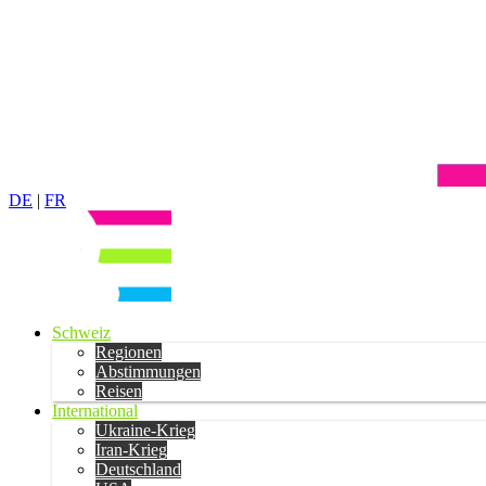
DE
|
FR
Schweiz
Regionen
Abstimmungen
Reisen
International
Ukraine-Krieg
Iran-Krieg
Deutschland