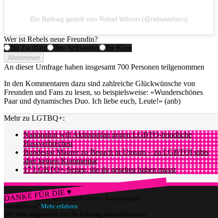
Ein Beitrag geteilt von Rebel Wilson (@rebelwilson)
Wer ist Rebels neue Freundin?
Ihr Zwilling
Ihre Schwester
Ihr Klon
Abstimmen
An dieser Umfrage haben insgesamt
700 Personen
teilgenommen
In den Kommentaren dazu sind zahlreiche Glückwünsche von
Freunden und Fans zu lesen, so beispielsweise: «Wunderschönes
Paar und dynamisches Duo. Ich liebe euch, Leute!» (anb)
Mehr zu LGTBQ+:
Nationalrat will Aktionsplan gegen LGBTQ-feindliche
Hassverbrechen
Bundesrat Maurer zu Besuch in Ungarn – zu LGBTQI gibts
aber keinen Kommentar
17 LGBTQ+-Serien, die du gesehen haben musst
DANKE FÜR DIE ♥
Würdest du gerne watson und unseren Journalismus
unterstützen?
Mehr erfahren
(Du wirst umgeleitet, um die Zahlung abzuschliessen.)