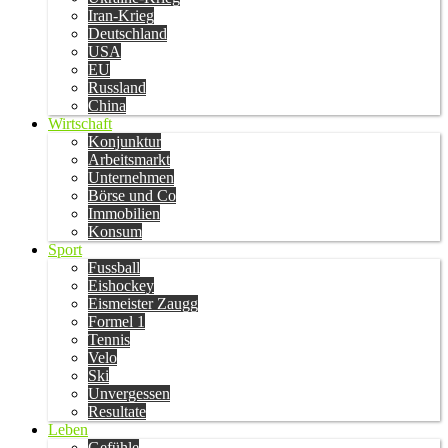
Iran-Krieg
Deutschland
USA
EU
Russland
China
Wirtschaft
Konjunktur
Arbeitsmarkt
Unternehmen
Börse und Co
Immobilien
Konsum
Sport
Fussball
Eishockey
Eismeister Zaugg
Formel 1
Tennis
Velo
Ski
Unvergessen
Resultate
Leben
Gefühle