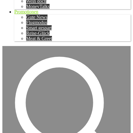
Wein doch
MoneyTalks
Promotionen
Gute News
Flugmodus
Smart gespart
Reise-Glück
Meat & Greet