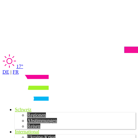
17°
DE
|
FR
Schweiz
Regionen
Abstimmungen
Reisen
International
Ukraine-Krieg