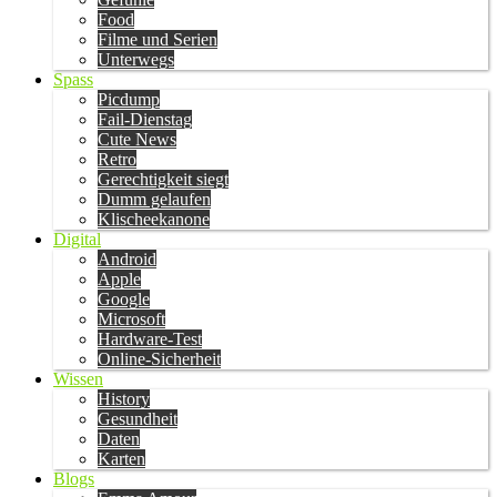
Food
Filme und Serien
Unterwegs
Spass
Picdump
Fail-Dienstag
Cute News
Retro
Gerechtigkeit siegt
Dumm gelaufen
Klischeekanone
Digital
Android
Apple
Google
Microsoft
Hardware-Test
Online-Sicherheit
Wissen
History
Gesundheit
Daten
Karten
Blogs