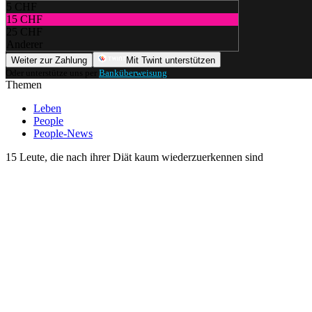
5 CHF
15 CHF
25 CHF
Anderer
Weiter zur Zahlung
Mit Twint unterstützen
Oder unterstütze uns per
Banküberweisung
.
Themen
Leben
People
People-News
15 Leute, die nach ihrer Diät kaum wiederzuerkennen sind