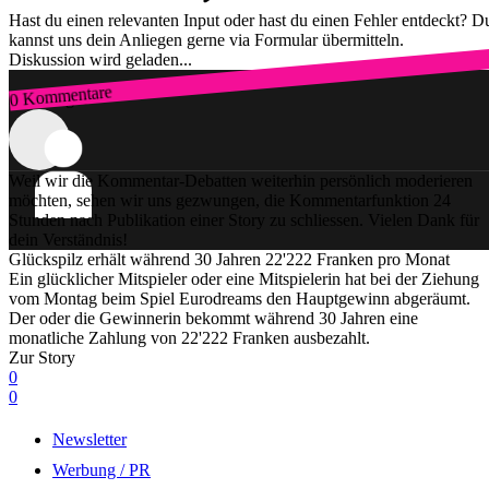
Hast du einen relevanten Input oder hast du einen Fehler entdeckt? D
kannst uns dein Anliegen gerne via Formular übermitteln.
Diskussion wird geladen...
0 Kommentare
Zum Login
Weil wir die Kommentar-Debatten weiterhin persönlich moderieren
möchten, sehen wir uns gezwungen, die Kommentarfunktion 24
Stunden nach Publikation einer Story zu schliessen. Vielen Dank für
dein Verständnis!
Glückspilz erhält während 30 Jahren 22'222 Franken pro Monat
Ein glücklicher Mitspieler oder eine Mitspielerin hat bei der Ziehung
vom Montag beim Spiel Eurodreams den Hauptgewinn abgeräumt.
Der oder die Gewinnerin bekommt während 30 Jahren eine
monatliche Zahlung von 22'222 Franken ausbezahlt.
Zur Story
0
0
Newsletter
Werbung / PR