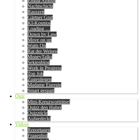
Emma Amour
Nachtschicht
Rauszeit
Gärtner Graf
KI-Kosmos
Loading …
Down by Law
Move on up
Watts On
Rat der Weisen
MoneyTalks
Sektenblog
Work in Progress
Top Job
Zugestiegen
Madame Energie
Smart gespart
Quiz
Mini-Kreuzworträtsel
Quizz den Huber
Quizzticle
Aufgedeckt
Videos
Reportagen
Fragenbot