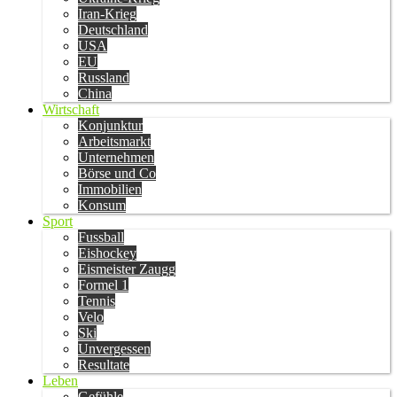
Iran-Krieg
Deutschland
USA
EU
Russland
China
Wirtschaft
Konjunktur
Arbeitsmarkt
Unternehmen
Börse und Co
Immobilien
Konsum
Sport
Fussball
Eishockey
Eismeister Zaugg
Formel 1
Tennis
Velo
Ski
Unvergessen
Resultate
Leben
Gefühle