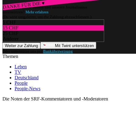
DANKE FÜR DIE ♥
Würdest du gerne watson und unseren Journalismus
unterstützen?
Mehr erfahren
(Du wirst umgeleitet, um die Zahlung abzuschliessen.)
5 CHF
15 CHF
25 CHF
Anderer
Weiter zur Zahlung
Mit Twint unterstützen
Oder unterstütze uns per
Banküberweisung
.
Themen
Leben
TV
Deutschland
People
People-News
Die Noten der SRF-Kommentatoren und -Moderatoren