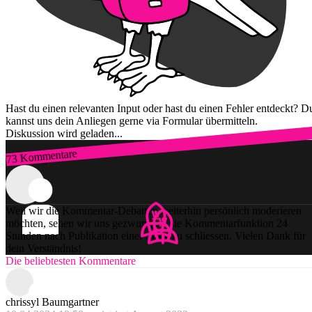
Hast du einen relevanten Input oder hast du einen Fehler entdeckt? D
kannst uns dein Anliegen gerne via Formular übermitteln.
Diskussion wird geladen...
73 Kommentare
Zum Login
Weil wir die Kommentar-Debatten weiterhin persönlich moderieren
möchten, sehen wir uns gezwungen, die Kommentarfunktion 24
Stunden nach Publikation einer Story zu schliessen. Vielen Dank für
dein Verständnis!
Die beliebtesten Kommentare
chrissyl Baumgartner