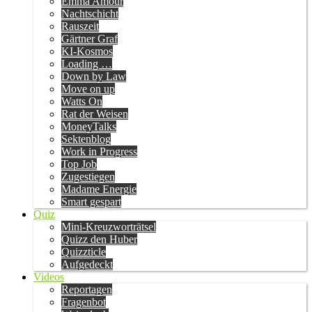
Emma Amour
Nachtschicht
Rauszeit
Gärtner Graf
KI-Kosmos
Loading …
Down by Law
Move on up
Watts On
Rat der Weisen
MoneyTalks
Sektenblog
Work in Progress
Top Job
Zugestiegen
Madame Energie
Smart gespart
Quiz
Mini-Kreuzworträtsel
Quizz den Huber
Quizzticle
Aufgedeckt
Videos
Reportagen
Fragenbot