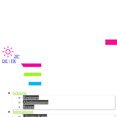
28°
DE
|
FR
Schweiz
Regionen
Abstimmungen
Reisen
International
Ukraine-Krieg