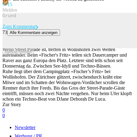
97
15
Melden
Zum Kommentar
73
Alle Kommentare anzeigen
Absperrband und Flucht: So schützen sich Zürcher Camper vor den
Street-Parade-Massen
Wenn Street Parade ist, treffen in Wollishofen zwei Welten
Beitrag melden
aufeinander. Beim «Fischer's Fritz» teilen sich Dauercamper und
Raver aus ganz Europa den Platz. Letztere sind teils schon seit
Donnerstag da. Zwischen See-Idyll und Techno-Bässen.
Ruhe liegt über dem Campingplatz «Fischer’s Fritz» bei
Wollishofen. Der Zürichsee glitzert, zwischendurch kräht eine
Möwe und im Schatten der Wohnwagen-Vordächer scrollen die
Rentner durch ihre Feeds. Bis das Gros der Street-Parade-Gäste
eintrifft, müssen noch zwei Nächte vergehen. Nur beim Ufer klopft
schon ein Techno-Beat von DJane Deborah De Luca.
Zur Story
0
0
Newsletter
Werbung / PR