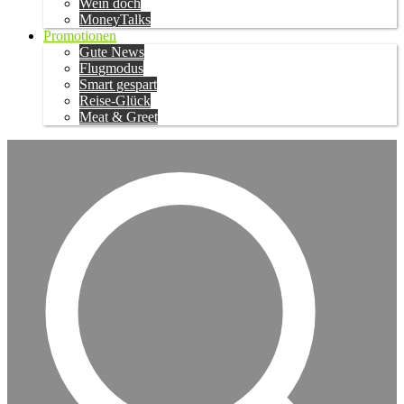
Wein doch
MoneyTalks
Promotionen
Gute News
Flugmodus
Smart gespart
Reise-Glück
Meat & Greet