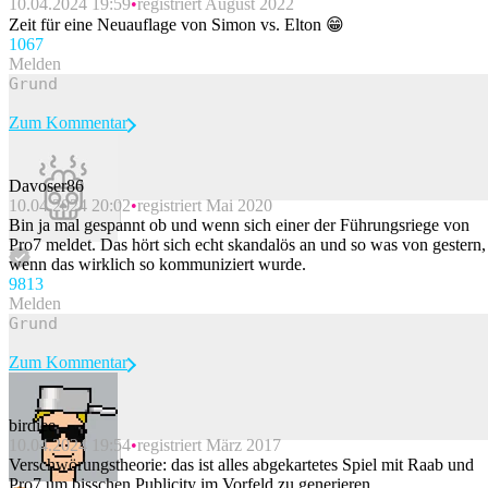
10.04.2024 19:59
registriert August 2022
Zeit für eine Neuauflage von Simon vs. Elton 😁
106
7
Melden
Zum Kommentar
Davoser86
10.04.2024 20:02
registriert Mai 2020
Beitrag melden
Bin ja mal gespannt ob und wenn sich einer der Führungsriege von
Pro7 meldet. Das hört sich echt skandalös an und so was von gestern,
wenn das wirklich so kommuniziert wurde.
98
13
Melden
Zum Kommentar
birdiee
10.04.2024 19:54
registriert März 2017
Beitrag melden
Verschwörungstheorie: das ist alles abgekartetes Spiel mit Raab und
Pro7 um bisschen Publicity im Vorfeld zu generieren