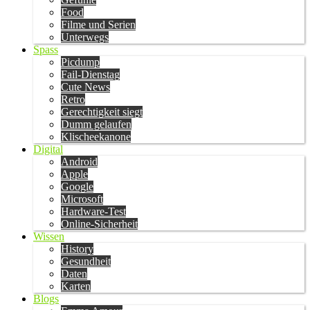
Food
Filme und Serien
Unterwegs
Spass
Picdump
Fail-Dienstag
Cute News
Retro
Gerechtigkeit siegt
Dumm gelaufen
Klischeekanone
Digital
Android
Apple
Google
Microsoft
Hardware-Test
Online-Sicherheit
Wissen
History
Gesundheit
Daten
Karten
Blogs