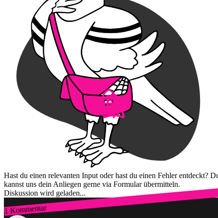
Hast du einen relevanten Input oder hast du einen Fehler entdeckt? D
kannst uns dein Anliegen gerne via Formular übermitteln.
Diskussion wird geladen...
1 Kommentar
Zum Login