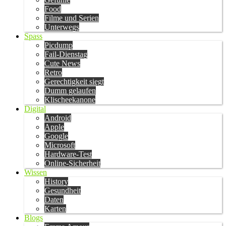
Food
Filme und Serien
Unterwegs
Spass
Picdump
Fail-Dienstag
Cute News
Retro
Gerechtigkeit siegt
Dumm gelaufen
Klischeekanone
Digital
Android
Apple
Google
Microsoft
Hardware-Test
Online-Sicherheit
Wissen
History
Gesundheit
Daten
Karten
Blogs