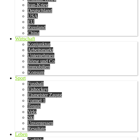
Iran-Krieg
Deutschland
USA
EU
Russland
China
Wirtschaft
Konjunktur
Arbeitsmarkt
Unternehmen
Börse und Co
Immobilien
Konsum
Sport
Fussball
Eishockey
Eismeister Zaugg
Formel 1
Tennis
Velo
Ski
Unvergessen
Resultate
Leben
Gefühle