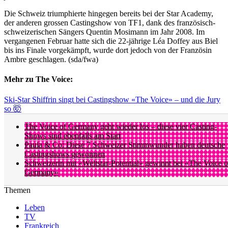
Die Schweiz triumphierte hingegen bereits bei der Star Academy,
der anderen grossen Castingshow von TF1, dank des französisch-
schweizerischen Sängers Quentin Mosimann im Jahr 2008. Im
vergangenen Februar hatte sich die 22-jährige Léa Doffey aus Biel
bis ins Finale vorgekämpft, wurde dort jedoch von der Französin
Ambre geschlagen. (sda/fwa)
Mehr zu The Voice:
Ski-Star Shiffrin singt bei Castingshow «The Voice» – und die Jury
so 🤯
The Voice of Germany geht wieder los – diese vier Casting-
Shows sind ebenfalls am Start
Paula & Co: Diese 7 Schweizer Stimmwunder haben deutsche
Castingshows gewonnen
Schweizerin mit «Weltstar-Potential» gewinnt bei «The Voice o
Germany»
Themen
Leben
TV
Frankreich