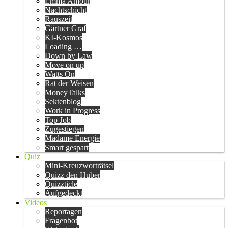
Emma Amour
Nachtschicht
Rauszeit
Gärtner Graf
KI-Kosmos
Loading …
Down by Law
Move on up
Watts On
Rat der Weisen
MoneyTalks
Sektenblog
Work in Progress
Top Job
Zugestiegen
Madame Energie
Smart gespart
Quiz
Mini-Kreuzworträtsel
Quizz den Huber
Quizzticle
Aufgedeckt
Videos
Reportagen
Fragenbot