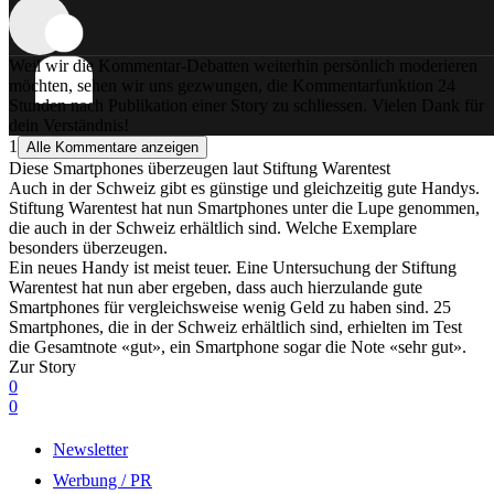
Weil wir die Kommentar-Debatten weiterhin persönlich moderieren
möchten, sehen wir uns gezwungen, die Kommentarfunktion 24
Stunden nach Publikation einer Story zu schliessen. Vielen Dank für
dein Verständnis!
1
Alle Kommentare anzeigen
Diese Smartphones überzeugen laut Stiftung Warentest
Auch in der Schweiz gibt es günstige und gleichzeitig gute Handys.
Stiftung Warentest hat nun Smartphones unter die Lupe genommen,
die auch in der Schweiz erhältlich sind. Welche Exemplare
besonders überzeugen.
Ein neues Handy ist meist teuer. Eine Untersuchung der Stiftung
Warentest hat nun aber ergeben, dass auch hierzulande gute
Smartphones für vergleichsweise wenig Geld zu haben sind. 25
Smartphones, die in der Schweiz erhältlich sind, erhielten im Test
die Gesamtnote «gut», ein Smartphone sogar die Note «sehr gut».
Zur Story
0
0
Newsletter
Werbung / PR