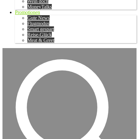
Wein doch
MoneyTalks
Promotionen
Gute News
Flugmodus
Smart gespart
Reise-Glück
Meat & Greet