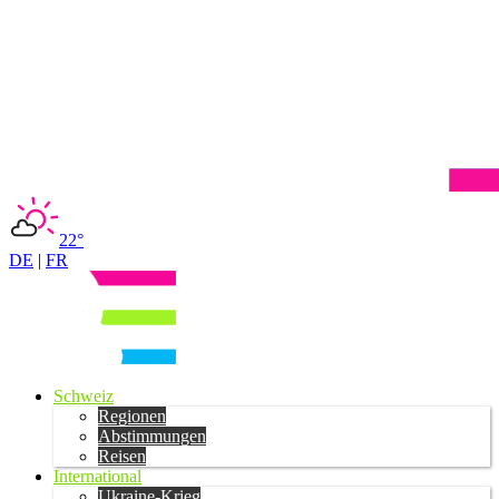
22°
DE
|
FR
Schweiz
Regionen
Abstimmungen
Reisen
International
Ukraine-Krieg