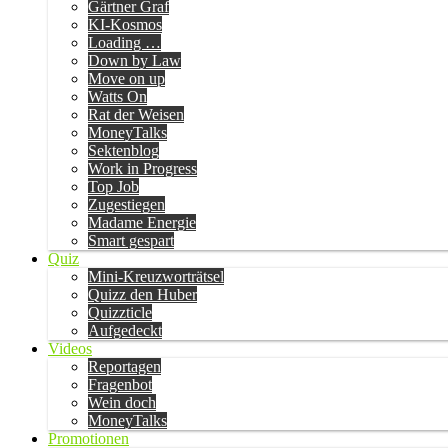
Gärtner Graf
KI-Kosmos
Loading …
Down by Law
Move on up
Watts On
Rat der Weisen
MoneyTalks
Sektenblog
Work in Progress
Top Job
Zugestiegen
Madame Energie
Smart gespart
Quiz
Mini-Kreuzworträtsel
Quizz den Huber
Quizzticle
Aufgedeckt
Videos
Reportagen
Fragenbot
Wein doch
MoneyTalks
Promotionen