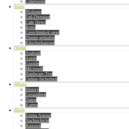
Unterwegs
Spass
Picdump
Fail-Dienstag
Cute News
Retro
Gerechtigkeit siegt
Dumm gelaufen
Klischeekanone
Digital
Android
Apple
Google
Microsoft
Hardware-Test
Online-Sicherheit
Wissen
History
Gesundheit
Daten
Karten
Blogs
Emma Amour
Nachtschicht
Rauszeit