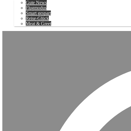
Gute News
Flugmodus
Smart gespart
Reise-Glück
Meat & Greet