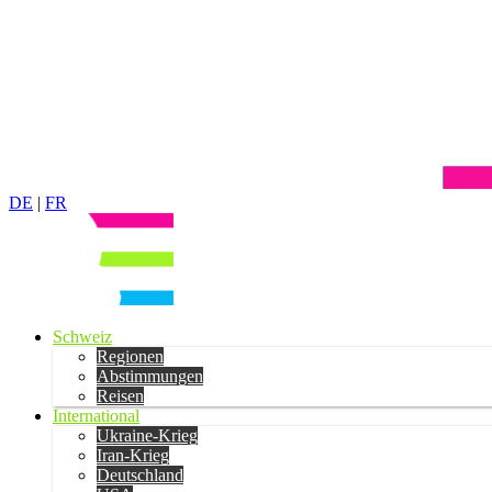
DE
|
FR
Schweiz
Regionen
Abstimmungen
Reisen
International
Ukraine-Krieg
Iran-Krieg
Deutschland