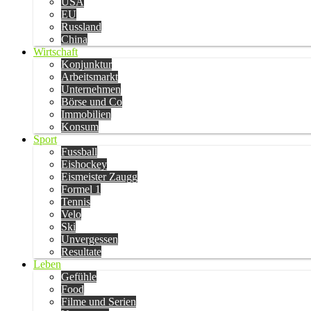
USA
EU
Russland
China
Wirtschaft
Konjunktur
Arbeitsmarkt
Unternehmen
Börse und Co
Immobilien
Konsum
Sport
Fussball
Eishockey
Eismeister Zaugg
Formel 1
Tennis
Velo
Ski
Unvergessen
Resultate
Leben
Gefühle
Food
Filme und Serien