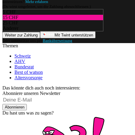
unterstützen?
Mehr erfahren
(Du wirst umgeleitet, um die Zahlung abzuschliessen.)
5 CHF
15 CHF
25 CHF
Anderer
Weiter zur Zahlung
Mit Twint unterstützen
Oder unterstütze uns per
Banküberweisung
.
Themen
Schweiz
AHV
Bundesrat
Best of watson
Altersvorsorge
Das könnte dich auch noch interessieren:
Abonniere unseren Newsletter
Abonnieren
Du hast uns was zu sagen?