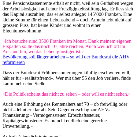
Eine Pensionskassenrente erhält er nicht, weil sein Guthaben wegen
der Arbeitslosigkeit auf einer Freizügigkeitsstiftung lag. Er liess sich
das Kapital auszahlen, das er selbst anlegte: 145’000 Franken. Eine
kleine Summe für einen Lebensabend – doch Amrein lebt nicht auf
grossem Fuss, hat keine Kinder und wohnt in einer
Eigentumswohnung.
«Ich brauche rund 3500 Franken im Monat. Dank meinem eigenen
Ersparten sollte das noch 10 Jahre reichen. Auch weil ich oft im
Ausland bin, wo das Leben günstiger ist.»
Bevölkerung soll länger arbeiten – so will der Bundesrat die AHV
reformieren
Dass der Bundesrat Frühpensionierungen künftig erschweren will,
hält er für «realitätsfremd». Wer mit über 55 den Job verliere, finde
kaum mehr eine Stelle.
«Die Politik scheint das nicht zu sehen – oder will es nicht sehen.»
Auch eine Erhöhung des Rentenalters auf 70 – ob freiwillig oder
nicht – lehnt er klar ab. Sein Gegenvorschlag zur AHV-
Finanzierung: «Vermögenssteuer, Erbschaftssteuer,
Kapitalgewinnsteuer. Es braucht endlich eine gerechte
Umverteilung.»
Aufruf: Altersdiskriminierung