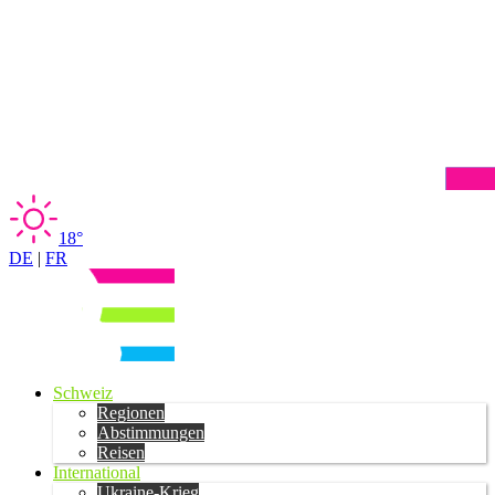
18°
DE
|
FR
Schweiz
Regionen
Abstimmungen
Reisen
International
Ukraine-Krieg