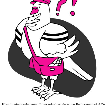
Hast du einen relevanten Input oder hast du einen Fehler entdeckt? D