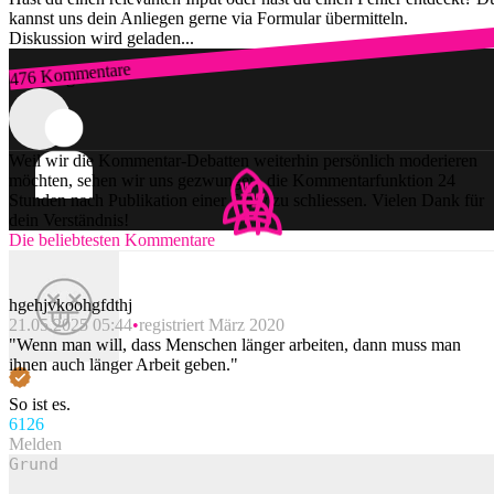
kannst uns dein Anliegen gerne via Formular übermitteln.
Diskussion wird geladen...
476 Kommentare
Zum Login
Weil wir die Kommentar-Debatten weiterhin persönlich moderieren
möchten, sehen wir uns gezwungen, die Kommentarfunktion 24
Stunden nach Publikation einer Story zu schliessen. Vielen Dank für
dein Verständnis!
Die beliebtesten Kommentare
hgehjvkoohgfdthj
21.05.2025 05:44
registriert März 2020
"Wenn man will, dass Menschen länger arbeiten, dann muss man
ihnen auch länger Arbeit geben."
So ist es.
612
6
Melden