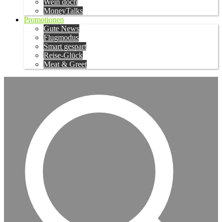
Wein doch
MoneyTalks
Promotionen
Gute News
Flugmodus
Smart gespart
Reise-Glück
Meat & Greet