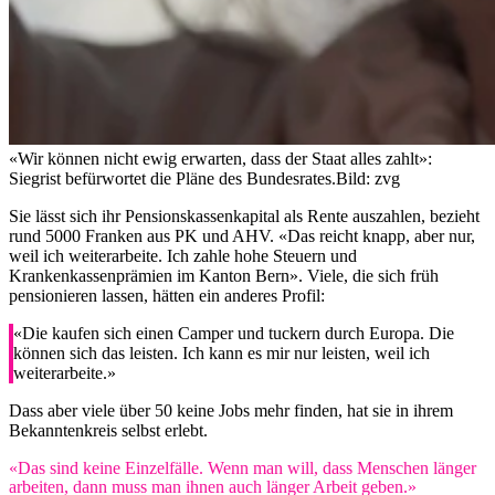
«Wir können nicht ewig erwarten, dass der Staat alles zahlt»:
Siegrist befürwortet die Pläne des Bundesrates.
Bild: zvg
Sie lässt sich ihr Pensionskassenkapital als Rente auszahlen, bezieht
rund 5000 Franken aus PK und AHV. «Das reicht knapp, aber nur,
weil ich weiterarbeite. Ich zahle hohe Steuern und
Krankenkassenprämien im Kanton Bern». Viele, die sich früh
pensionieren lassen, hätten ein anderes Profil:
«Die kaufen sich einen Camper und tuckern durch Europa. Die
können sich das leisten. Ich kann es mir nur leisten, weil ich
weiterarbeite.»
Dass aber viele über 50 keine Jobs mehr finden, hat sie in ihrem
Bekanntenkreis selbst erlebt.
«Das sind keine Einzelfälle. Wenn man will, dass Menschen länger
arbeiten, dann muss man ihnen auch länger Arbeit geben.»