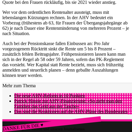
Quote bei den Frauen rückläufig, bis sie 2021 wieder anstieg.
Wer vor dem ordentlichen Rentenalter aussteigt, muss mit
lebenslangen Kürzungen rechnen. In der AHV bedeutet ein
Vorbezug (frühestens ab 63, für Frauen der Übergangsjahrgänge ab
62) je nach Dauer eine Rentenminderung von mehreren Prozent – je
nach Situation.
Auch bei der Pensionskasse fallen Einbussen an: Pro Jahr
vorgezogenem Rücktritt sinkt die Rente um 5 bis 8 Prozent –
zusätzlich fehlen Beitragsjahre. Frühpensionieren lassen kann man
sich in der Regel ab 58 oder 59 Jahren, sofern das PK-Reglement
das vorsieht. Wer Kapital statt Rente bezieht, muss sich frühzeitig
anmelden und steuerlich planen – denn geballte Auszahlungen
können teuer werden.
Mehr zum Thema
Die neue AHV-Reform in 10 Punkten
Patrick Hässig zur AHV-Finanzierung: «So zieht man den
Familien das Geld aus der Tasche»
Das sind die Reaktionen auf die AHV-Pläne des Bundesrates
DANKE FÜR DIE ♥
Würdest du gerne watson und unseren Journalismus