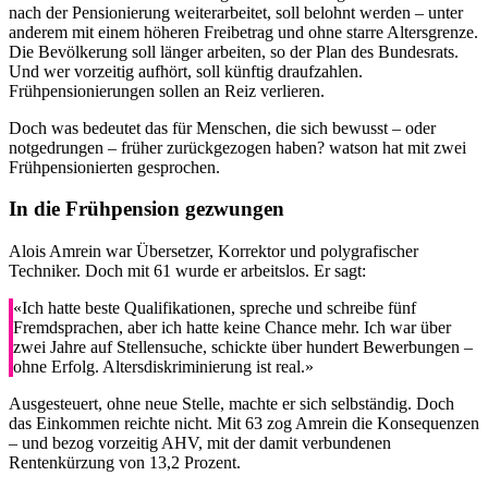
nach der Pensionierung weiterarbeitet, soll belohnt werden – unter
anderem mit einem höheren Freibetrag und ohne starre Altersgrenze.
Die Bevölkerung soll länger arbeiten, so der Plan des Bundesrats.
Und wer vorzeitig aufhört, soll künftig draufzahlen.
Frühpensionierungen sollen an Reiz verlieren.
Doch was bedeutet das für Menschen, die sich bewusst – oder
notgedrungen – früher zurückgezogen haben? watson hat mit zwei
Frühpensionierten gesprochen.
In die Frühpension gezwungen
Alois Amrein war Übersetzer, Korrektor und polygrafischer
Techniker. Doch mit 61 wurde er arbeitslos. Er sagt:
«Ich hatte beste Qualifikationen, spreche und schreibe fünf
Fremdsprachen, aber ich hatte keine Chance mehr. Ich war über
zwei Jahre auf Stellensuche, schickte über hundert Bewerbungen –
ohne Erfolg. Altersdiskriminierung ist real.»
Ausgesteuert, ohne neue Stelle, machte er sich selbständig. Doch
das Einkommen reichte nicht. Mit 63 zog Amrein die Konsequenzen
– und bezog vorzeitig AHV, mit der damit verbundenen
Rentenkürzung von 13,2 Prozent.