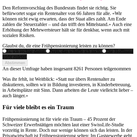
Den Reformvorschlag des Bundesrats findet sie richtig. Sie
befürwortet sogar ein Rentenalter von 66 Jahren für alle. «Wir
können nicht ewig erwarten, dass der Staat alles zahlt. Am Ende
zahlen die Steuerzahler – und das trifft den Mittelstand.» Auch eine
Erhöhung der Mehrwertsteuer hält sie für denkbar, wenn auch mit
sozialen Risiken.
Glaubst du, dir eine Frühpensionierung leisten zu können?
Ja, ich rechne damit.
Nein, das schaffe ich nicht.
Die Hoffnung
stirbt zuletzt.
Abstimmen
An dieser Umfrage haben insgesamt
8261 Personen
teilgenommen
Was ihr fehlt, ist Weitblick: «Statt nur übers Rentenalter zu
diskutieren, sollten wir in Bildung investieren, in Kinderbetreuung,
in Arbeitsplätze mit Sinn. Dann arbeiten die Leute vielleicht lieber –
auch länger.»
Für viele bleibt es ein Traum
Frühpensionierung ist für viele ein Traum – 45 Prozent der
Schweizer Erwerbstätigen möchten laut einer SwissLife-Studie
vorzeitig in Rente. Doch nur wenige können sich das leisten. In der
Privatwirtschaft ist Frühpensionierung selten: Im Gastgewerbe geht