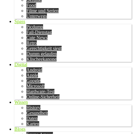
Food
Filme und Serien
Unterwegs
Spass
Picdump
Fail-Dienstag
Cute News
Retro
Gerechtigkeit siegt
Dumm gelaufen
Klischeekanone
Digital
Android
Apple
Google
Microsoft
Hardware-Test
Online-Sicherheit
Wissen
History
Gesundheit
Daten
Karten
Blogs