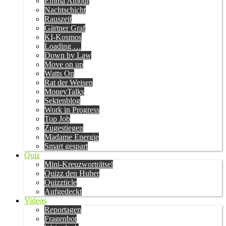
Emma Amour
Nachtschicht
Rauszeit
Gärtner Graf
KI-Kosmos
Loading …
Down by Law
Move on up
Watts On
Rat der Weisen
MoneyTalks
Sektenblog
Work in Progress
Top Job
Zugestiegen
Madame Energie
Smart gespart
Quiz
Mini-Kreuzworträtsel
Quizz den Huber
Quizzticle
Aufgedeckt
Videos
Reportagen
Fragenbot