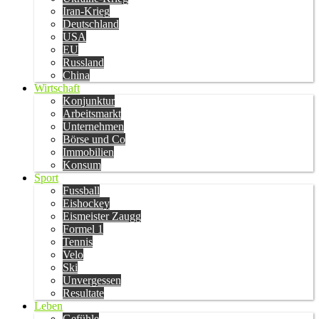
Iran-Krieg
Deutschland
USA
EU
Russland
China
Wirtschaft
Konjunktur
Arbeitsmarkt
Unternehmen
Börse und Co
Immobilien
Konsum
Sport
Fussball
Eishockey
Eismeister Zaugg
Formel 1
Tennis
Velo
Ski
Unvergessen
Resultate
Leben
Gefühle