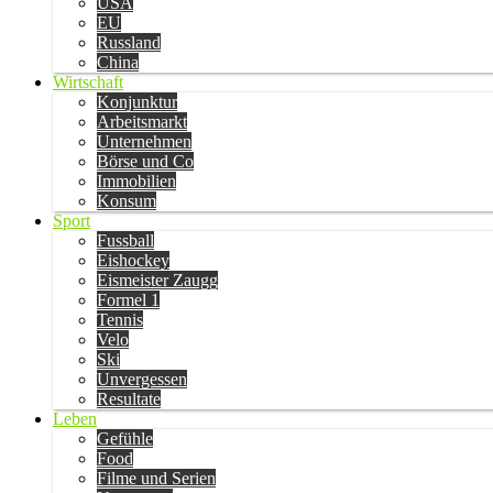
USA
EU
Russland
China
Wirtschaft
Konjunktur
Arbeitsmarkt
Unternehmen
Börse und Co
Immobilien
Konsum
Sport
Fussball
Eishockey
Eismeister Zaugg
Formel 1
Tennis
Velo
Ski
Unvergessen
Resultate
Leben
Gefühle
Food
Filme und Serien