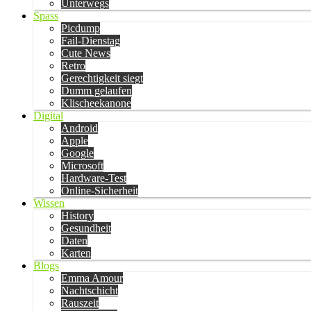
Unterwegs
Spass
Picdump
Fail-Dienstag
Cute News
Retro
Gerechtigkeit siegt
Dumm gelaufen
Klischeekanone
Digital
Android
Apple
Google
Microsoft
Hardware-Test
Online-Sicherheit
Wissen
History
Gesundheit
Daten
Karten
Blogs
Emma Amour
Nachtschicht
Rauszeit