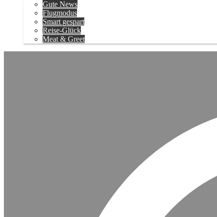
Gute News
Flugmodus
Smart gespart
Reise-Glück
Meat & Greet