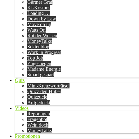
Gärtner Graf
KI-Kosmos
Loading …
Down by Law
Move on up
Watts On
Rat der Weisen
MoneyTalks
Sektenblog
Work in Progress
Top Job
Zugestiegen
Madame Energie
Smart gespart
Quiz
Mini-Kreuzworträtsel
Quizz den Huber
Quizzticle
Aufgedeckt
Videos
Reportagen
Fragenbot
Wein doch
MoneyTalks
Promotionen