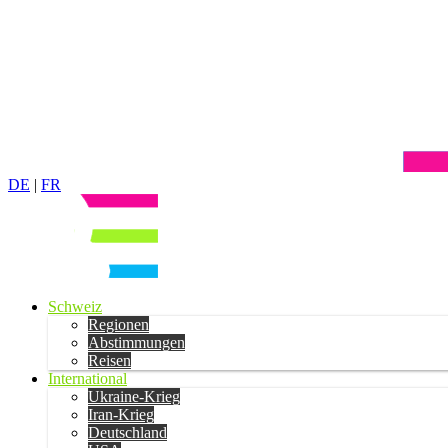
DE
|
FR
Schweiz
Regionen
Abstimmungen
Reisen
International
Ukraine-Krieg
Iran-Krieg
Deutschland