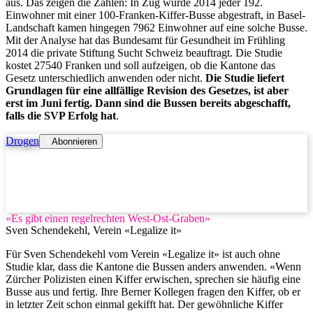
aus. Das zeigen die Zahlen: In Zug wurde 2014 jeder 192.
Einwohner mit einer 100-Franken-Kiffer-Busse abgestraft, in Basel-
Landschaft kamen hingegen 7962 Einwohner auf eine solche Busse.
Mit der Analyse hat das Bundesamt für Gesundheit im Frühling
2014 die private Stiftung Sucht Schweiz beauftragt. Die Studie
kostet 27540 Franken und soll aufzeigen, ob die Kantone das
Gesetz unterschiedlich anwenden oder nicht.
Die Studie liefert
Grundlagen für eine allfällige Revision des Gesetzes, ist aber
erst im Juni fertig. Dann sind die Bussen bereits abgeschafft,
falls die SVP Erfolg hat
.
Drogen
Abonnieren
«Es gibt einen regelrechten West-Ost-Graben»
Sven Schendekehl, Verein «Legalize it»
Für Sven Schendekehl vom Verein «Legalize it» ist auch ohne
Studie klar, dass die Kantone die Bussen anders anwenden. «Wenn
Zürcher Polizisten einen Kiffer erwischen, sprechen sie häufig eine
Busse aus und fertig. Ihre Berner Kollegen fragen den Kiffer, ob er
in letzter Zeit schon einmal gekifft hat. Der gewöhnliche Kiffer