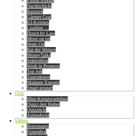
Emma Amour
Nachtschicht
Rauszeit
Gärtner Graf
KI-Kosmos
Loading …
Down by Law
Move on up
Watts On
Rat der Weisen
MoneyTalks
Sektenblog
Work in Progress
Top Job
Zugestiegen
Madame Energie
Smart gespart
Quiz
Mini-Kreuzworträtsel
Quizz den Huber
Quizzticle
Aufgedeckt
Videos
Reportagen
Fragenbot