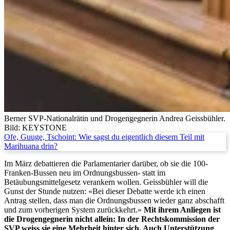
Berner SVP-Nationalrätin und Drogengegnerin Andrea Geissbühler.
Bild: KEYSTONE
Ofe, Guuge, Tschoint: Wie sagst du eigentlich diesem Teil mit
Marihuana drin?
Im März debattieren die Parlamentarier darüber, ob sie die 100-
Franken-Bussen neu im Ordnungsbussen- statt im
Betäubungsmittelgesetz verankern wollen. Geissbühler will die
Gunst der Stunde nutzen: «Bei dieser Debatte werde ich einen
Antrag stellen, dass man die Ordnungsbussen wieder ganz abschafft
und zum vorherigen System zurückkehrt.»
Mit ihrem Anliegen ist
die Drogengegnerin nicht allein: In der Rechtskommission der
SVP weiss sie eine Mehrheit hinter sich. Auch Unterstützung