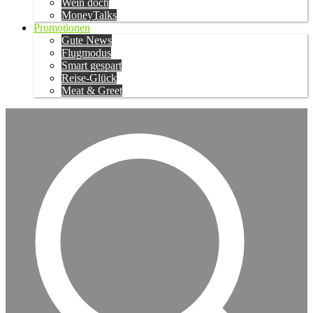
Wein doch
MoneyTalks
Promotionen
Gute News
Flugmodus
Smart gespart
Reise-Glück
Meat & Greet