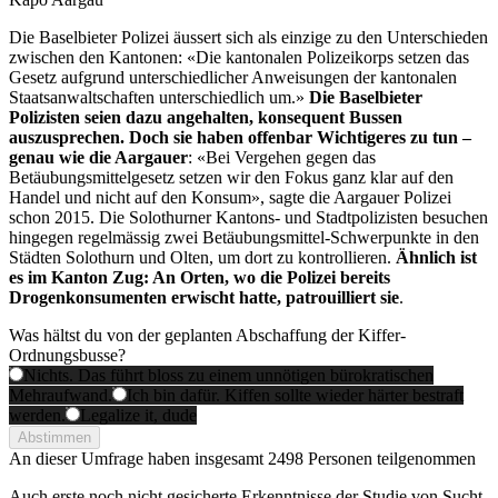
Die Baselbieter Polizei äussert sich als einzige zu den Unterschieden
zwischen den Kantonen: «Die kantonalen Polizeikorps setzen das
Gesetz aufgrund unterschiedlicher Anweisungen der kantonalen
Staatsanwaltschaften unterschiedlich um.»
Die Baselbieter
Polizisten seien dazu angehalten, konsequent Bussen
auszusprechen. Doch sie haben offenbar Wichtigeres zu tun –
genau wie die Aargauer
: «Bei Vergehen gegen das
Betäubungsmittelgesetz setzen wir den Fokus ganz klar auf den
Handel und nicht auf den Konsum», sagte die Aargauer Polizei
schon 2015. Die Solothurner Kantons- und Stadtpolizisten besuchen
hingegen regelmässig zwei Betäubungsmittel-Schwerpunkte in den
Städten Solothurn und Olten, um dort zu kontrollieren.
Ähnlich ist
es im Kanton Zug: An Orten, wo die Polizei bereits
Drogenkonsumenten erwischt hatte, patrouilliert sie
.
Was hältst du von der geplanten Abschaffung der Kiffer-
Ordnungsbusse?
Nichts. Das führt bloss zu einem unnötigen bürokratischen
Mehraufwand.
Ich bin dafür. Kiffen sollte wieder härter bestraft
werden.
Legalize it, dude
Abstimmen
An dieser Umfrage haben insgesamt
2498 Personen
teilgenommen
Auch erste noch nicht gesicherte Erkenntnisse der Studie von Sucht