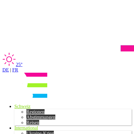
25°
DE
|
FR
Schweiz
Regionen
Abstimmungen
Reisen
International
Ukraine-Krieg