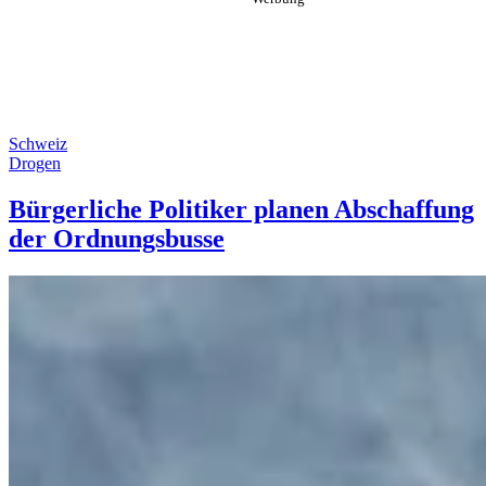
Schweiz
Drogen
Bürgerliche Politiker planen Abschaffung
der Ordnungsbusse