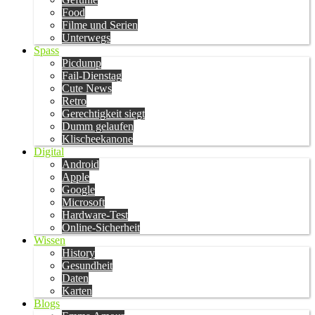
Food
Filme und Serien
Unterwegs
Spass
Picdump
Fail-Dienstag
Cute News
Retro
Gerechtigkeit siegt
Dumm gelaufen
Klischeekanone
Digital
Android
Apple
Google
Microsoft
Hardware-Test
Online-Sicherheit
Wissen
History
Gesundheit
Daten
Karten
Blogs