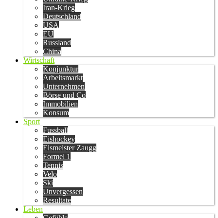
Iran-Krieg
Deutschland
USA
EU
Russland
China
Wirtschaft
Konjunktur
Arbeitsmarkt
Unternehmen
Börse und Co
Immobilien
Konsum
Sport
Fussball
Eishockey
Eismeister Zaugg
Formel 1
Tennis
Velo
Ski
Unvergessen
Resultate
Leben
Gefühle