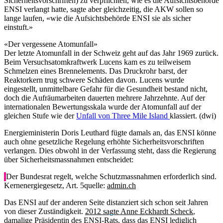
Sicherheitsvorschriften) zu verpflichten, wie es die Aufsichtsbehörde
ENSI verlangt hatte, sagte aber gleichzeitig, die AKW sollen so
lange laufen, «wie die Aufsichtsbehörde ENSI sie als sicher
einstuft.»
«Der vergessene Atomunfall»
Der letzte Atomunfall in der Schweiz geht auf das Jahr 1969 zurück.
Beim Versuchsatomkraftwerk Lucens kam es zu teilweisem
Schmelzen eines Brennelements. Das Druckrohr barst, der
Reaktorkern trug schwere Schäden davon. Lucens wurde
eingestellt, unmittelbare Gefahr für die Gesundheit bestand nicht,
doch die Aufräumarbeiten dauerten mehrere Jahrzehnte. Auf der
internationalen Bewertungsskala wurde der Atomunfall auf der
gleichen Stufe wie der
Unfall von Three Mile Island
klassiert. (dwi)
Energieministerin Doris Leuthard fügte damals an, das ENSI könne
auch ohne gesetzliche Regelung erhöhte Sicherheitsvorschriften
verlangen. Dies obwohl in der Verfassung steht, dass die Regierung
über Sicherheitsmassnahmen entscheidet:
Der Bundesrat regelt, welche Schutzmassnahmen erforderlich sind.
Kernenergiegesetz, Art. 5
quelle:
admin.ch
Das ENSI auf der anderen Seite distanziert sich schon seit Jahren
von dieser Zuständigkeit.
2012 sagte Anne Eckhardt Scheck
,
damalige Präsidentin des ENSI-Rats, dass das ENSI lediglich