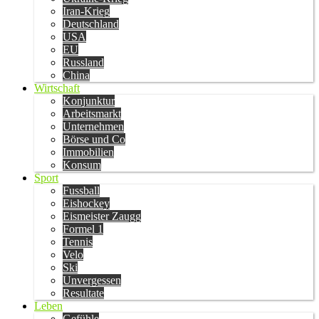
Iran-Krieg
Deutschland
USA
EU
Russland
China
Wirtschaft
Konjunktur
Arbeitsmarkt
Unternehmen
Börse und Co
Immobilien
Konsum
Sport
Fussball
Eishockey
Eismeister Zaugg
Formel 1
Tennis
Velo
Ski
Unvergessen
Resultate
Leben
Gefühle