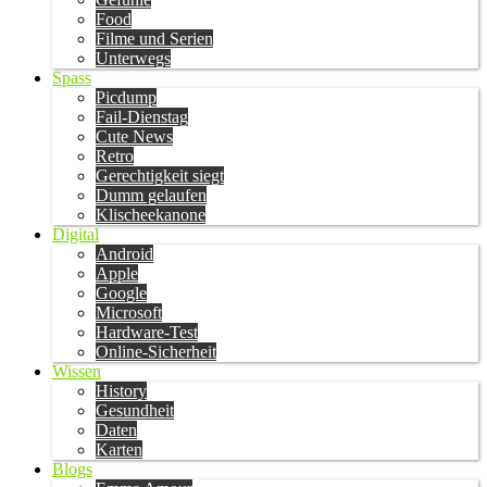
Food
Filme und Serien
Unterwegs
Spass
Picdump
Fail-Dienstag
Cute News
Retro
Gerechtigkeit siegt
Dumm gelaufen
Klischeekanone
Digital
Android
Apple
Google
Microsoft
Hardware-Test
Online-Sicherheit
Wissen
History
Gesundheit
Daten
Karten
Blogs