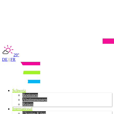
29°
DE
|
FR
Schweiz
Regionen
Abstimmungen
Reisen
International
Ukraine-Krieg