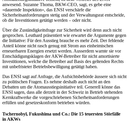
anwesend. Suzanne Thoma, BKW-CEO, sagt, es gebe eine
«dauernde Inspektion», das ENSI verschärfe die
Sicherheitsanforderungen stetig und der Verwaltungsrat entscheide,
ob die Investitionen getätigt werden – oder nicht.
Über die Zuständigkeitsfrage zur Sicherheit wird denn auch nicht
gesprochen. Leuthard präsentiert wie erwartet die Argumente gegen
die Initiative: Für den Ausstieg brauche es mehr Zeit. Der fehlende
Anteil könne nicht rasch genug mit Strom aus einheimischen
erneuerbaren Energien ersetzt werden. Ausserdem warnte sie vor
Entschädigungsklagen der AKW-Betreiber für nicht amortisierte
Investitionen, welche die Betreiber auf Basis des geltenden Rechts
mit unbefristeter Betriebsbewilligung getätigt haben.
Das ENSI sagt auf Anfrage, die Aufsichtsbehörde äussere sich nicht
zu politischen Fragen. Es nehme deshalb auch nicht an den
Debatten um die Atomausstiegsinitiative teil. Generell könne das
ENSI sagen, dass alle derzeit in der Schweiz in Betrieb stehenden
Kernkraftwerke die vorgeschriebenen Sicherheitsanforderungen
erfüllen und gesetzeskonform betrieben würden.
Tschernobyl, Fukushima und Co.: Die 15 teuersten Störfälle
in AKWs