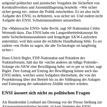
aufgrund politischer und juristischer Vorgaben die Sicherheit von
Kernkraftwerken und Atommülllagerung beurteile. «Wie sicher
sicher genug ist», müsse die Politik entscheiden. Es sei also nicht
Aufgabe des ENSI, zu definieren, was sicher sei. Und zudem nicht
Aufgabe des ENSI, Schutzmassnahmen anzuordnen.
Die «Mahnwache ENSI» habe Recht, sagt SP-Nationalrat Cédric
Wermuth dazu. Das ENSI habe ein Langzeitbetriebskonzept für
mehr Sicherheitsmassnahmen und festgelegte AKW-Laufzeiten
unterstützt, weil ihm sonst die rechtliche Handhabung fehle. Es sei
zudem «ein Hohn zu sagen, die alte Technologie sei langfristig
sicher.»
Hans-Ulrich Bigler, FDP-Nationalrat und Präsident des
Nuklearforums, hält das für «nichts anderes als billige Polemik».
Solange ein AKW eine Bewilligung habe, sei es per se sicher, sagt
Bigler. Den Antrag auf Entzug der Bewilligung könne auch das
ENSI stellen, welches sonst Aufgaben übernehme, die von der
Projektierung über den Betrieb bis zu der Stilllegung der Anlagen
und Entsorgung der radioaktiven Abfälle reichen würden.
ENSI äussert sich nicht zu politischen Fragen
Als Bundesrätin Leuthard am Dienstag vor der Presse Stellung zur
Atomausstiegsinitiative bezieht, ist kein Vertreter des ENSI