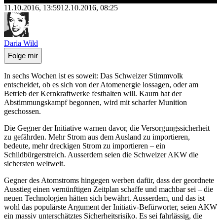
11.10.2016, 13:59
12.10.2016, 08:25
Daria Wild
Folge mir
In sechs Wochen ist es soweit: Das Schweizer Stimmvolk
entscheidet, ob es sich von der Atomenergie lossagen, oder am
Betrieb der Kernkraftwerke festhalten will. Kaum hat der
Abstimmungskampf begonnen, wird mit scharfer Munition
geschossen.
Die Gegner der Initiative warnen davor, die Versorgungssicherheit
zu gefährden. Mehr Strom aus dem Ausland zu importieren,
bedeute, mehr dreckigen Strom zu importieren – ein
Schildbürgerstreich. Ausserdem seien die Schweizer AKW die
sichersten weltweit.
Gegner des Atomstroms hingegen werben dafür, dass der geordnete
Ausstieg einen vernünftigen Zeitplan schaffe und machbar sei – die
neuen Technologien hätten sich bewährt. Ausserdem, und das ist
wohl das populärste Argument der Initiativ-Befürworter, seien AKW
ein massiv unterschätztes Sicherheitsrisiko. Es sei fahrlässig, die