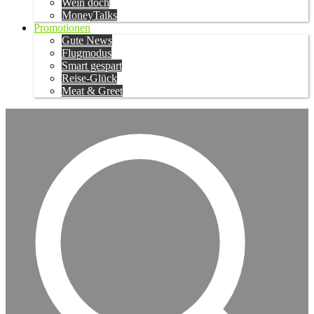
Wein doch
MoneyTalks
Promotionen
Gute News
Flugmodus
Smart gespart
Reise-Glück
Meat & Greet