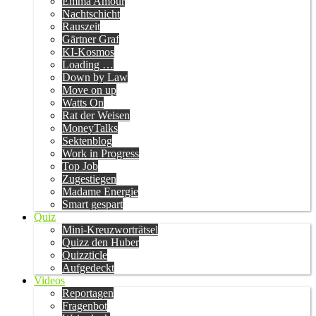
Emma Amour
Nachtschicht
Rauszeit
Gärtner Graf
KI-Kosmos
Loading …
Down by Law
Move on up
Watts On
Rat der Weisen
MoneyTalks
Sektenblog
Work in Progress
Top Job
Zugestiegen
Madame Energie
Smart gespart
Quiz
Mini-Kreuzworträtsel
Quizz den Huber
Quizzticle
Aufgedeckt
Videos
Reportagen
Fragenbot