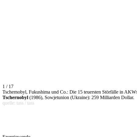
1 / 17
Tschernobyl, Fukushima und Co.: Die 15 teuersten Störfälle in AKW
Tschernobyl
(1986), Sowjetunion (Ukraine): 259 Milliarden Dollar.
quelle: tass / tass
Energiewende