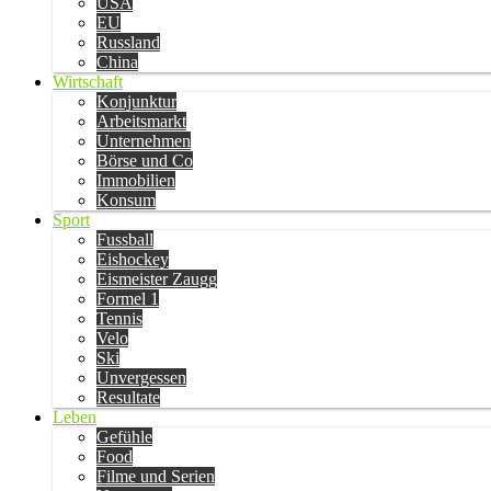
USA
EU
Russland
China
Wirtschaft
Konjunktur
Arbeitsmarkt
Unternehmen
Börse und Co
Immobilien
Konsum
Sport
Fussball
Eishockey
Eismeister Zaugg
Formel 1
Tennis
Velo
Ski
Unvergessen
Resultate
Leben
Gefühle
Food
Filme und Serien