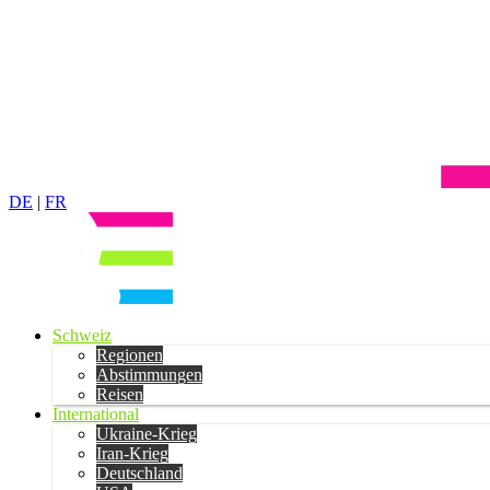
DE
|
FR
Schweiz
Regionen
Abstimmungen
Reisen
International
Ukraine-Krieg
Iran-Krieg
Deutschland