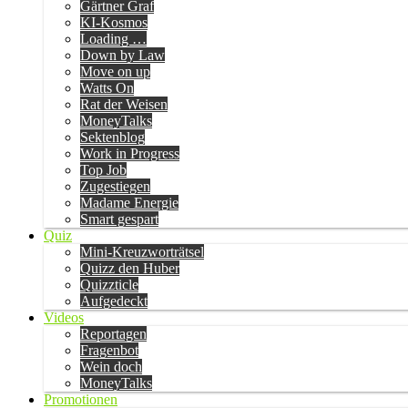
Gärtner Graf
KI-Kosmos
Loading …
Down by Law
Move on up
Watts On
Rat der Weisen
MoneyTalks
Sektenblog
Work in Progress
Top Job
Zugestiegen
Madame Energie
Smart gespart
Quiz
Mini-Kreuzworträtsel
Quizz den Huber
Quizzticle
Aufgedeckt
Videos
Reportagen
Fragenbot
Wein doch
MoneyTalks
Promotionen