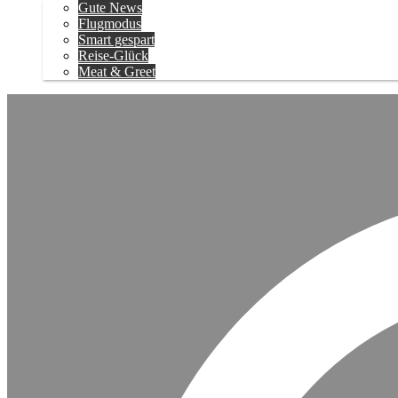
Gute News
Flugmodus
Smart gespart
Reise-Glück
Meat & Greet