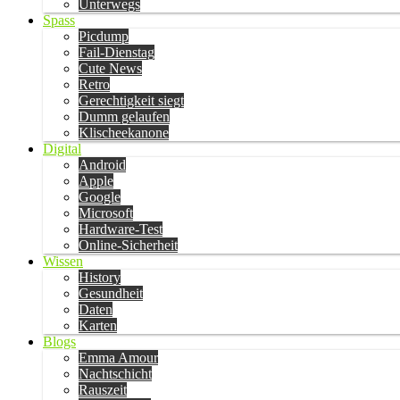
Unterwegs
Spass
Picdump
Fail-Dienstag
Cute News
Retro
Gerechtigkeit siegt
Dumm gelaufen
Klischeekanone
Digital
Android
Apple
Google
Microsoft
Hardware-Test
Online-Sicherheit
Wissen
History
Gesundheit
Daten
Karten
Blogs
Emma Amour
Nachtschicht
Rauszeit