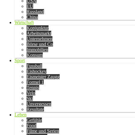
USA
EU
Russland
China
Wirtschaft
Konjunktur
Arbeitsmarkt
Unternehmen
Börse und Co
Immobilien
Konsum
Sport
Fussball
Eishockey
Eismeister Zaugg
Formel 1
Tennis
Velo
Ski
Unvergessen
Resultate
Leben
Gefühle
Food
Filme und Serien