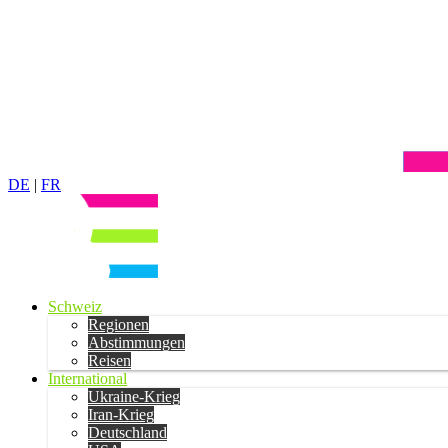
DE
|
FR
Schweiz
Regionen
Abstimmungen
Reisen
International
Ukraine-Krieg
Iran-Krieg
Deutschland