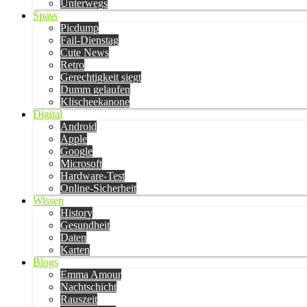
Unterwegs
Spass
Picdump
Fail-Dienstag
Cute News
Retro
Gerechtigkeit siegt
Dumm gelaufen
Klischeekanone
Digital
Android
Apple
Google
Microsoft
Hardware-Test
Online-Sicherheit
Wissen
History
Gesundheit
Daten
Karten
Blogs
Emma Amour
Nachtschicht
Rauszeit