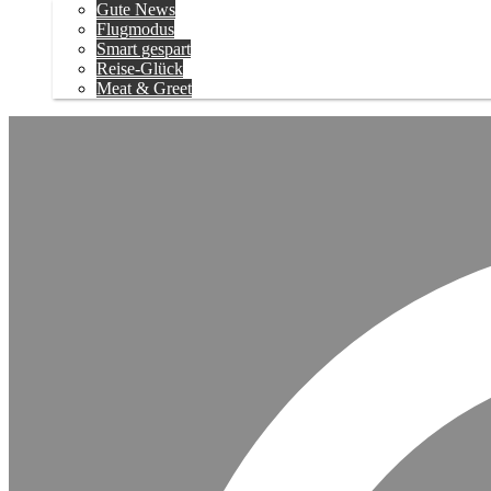
Gute News
Flugmodus
Smart gespart
Reise-Glück
Meat & Greet