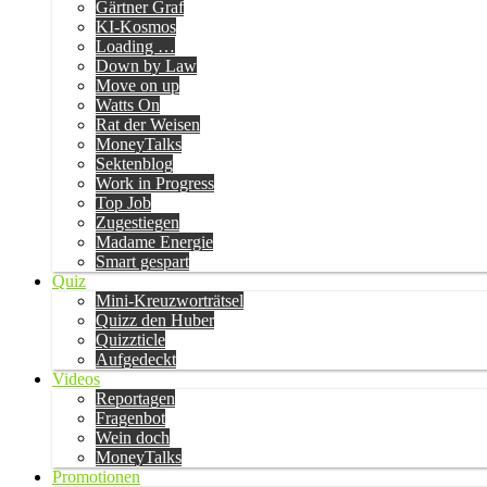
Gärtner Graf
KI-Kosmos
Loading …
Down by Law
Move on up
Watts On
Rat der Weisen
MoneyTalks
Sektenblog
Work in Progress
Top Job
Zugestiegen
Madame Energie
Smart gespart
Quiz
Mini-Kreuzworträtsel
Quizz den Huber
Quizzticle
Aufgedeckt
Videos
Reportagen
Fragenbot
Wein doch
MoneyTalks
Promotionen