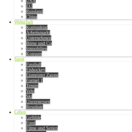
USA
EU
Russland
China
Wirtschaft
Konjunktur
Arbeitsmarkt
Unternehmen
Börse und Co
Immobilien
Konsum
Sport
Fussball
Eishockey
Eismeister Zaugg
Formel 1
Tennis
Velo
Ski
Unvergessen
Resultate
Leben
Gefühle
Food
Filme und Serien