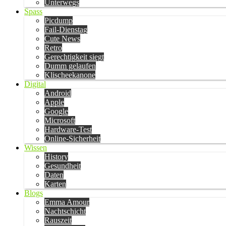
Unterwegs
Spass
Picdump
Fail-Dienstag
Cute News
Retro
Gerechtigkeit siegt
Dumm gelaufen
Klischeekanone
Digital
Android
Apple
Google
Microsoft
Hardware-Test
Online-Sicherheit
Wissen
History
Gesundheit
Daten
Karten
Blogs
Emma Amour
Nachtschicht
Rauszeit