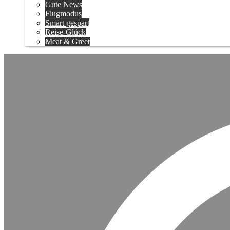
Gute News
Flugmodus
Smart gespart
Reise-Glück
Meat & Greet