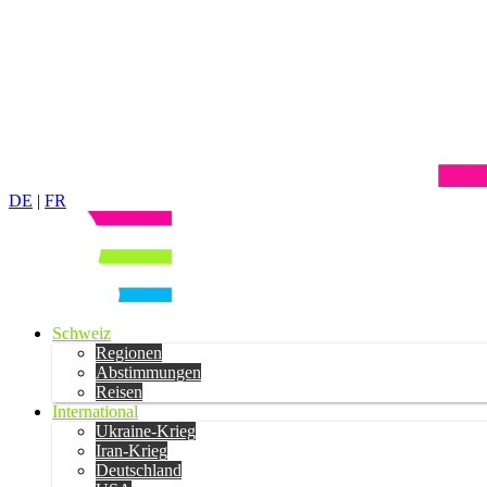
DE
|
FR
Schweiz
Regionen
Abstimmungen
Reisen
International
Ukraine-Krieg
Iran-Krieg
Deutschland