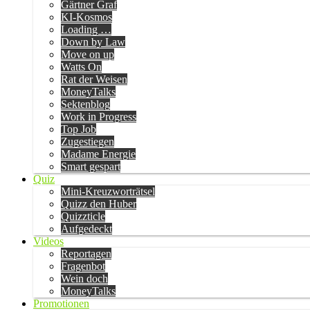
Gärtner Graf
KI-Kosmos
Loading …
Down by Law
Move on up
Watts On
Rat der Weisen
MoneyTalks
Sektenblog
Work in Progress
Top Job
Zugestiegen
Madame Energie
Smart gespart
Quiz
Mini-Kreuzworträtsel
Quizz den Huber
Quizzticle
Aufgedeckt
Videos
Reportagen
Fragenbot
Wein doch
MoneyTalks
Promotionen