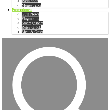
Wein doch
MoneyTalks
Promotionen
Gute News
Flugmodus
Smart gespart
Reise-Glück
Meat & Greet