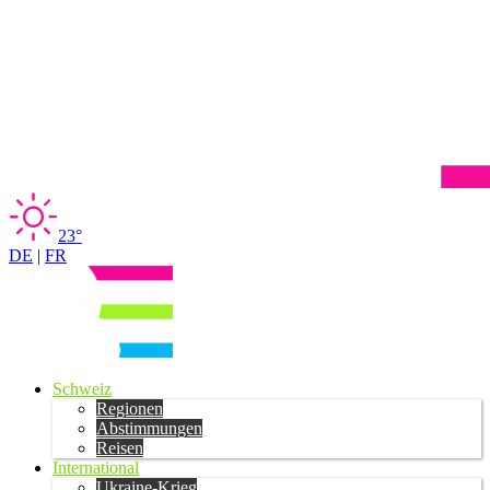
23°
DE
|
FR
Schweiz
Regionen
Abstimmungen
Reisen
International
Ukraine-Krieg