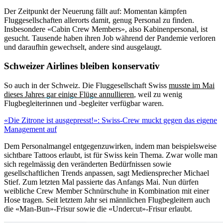
Der Zeitpunkt der Neuerung fällt auf: Momentan kämpfen
Fluggesellschaften allerorts damit, genug Personal zu finden.
Insbesondere «Cabin Crew Members», also Kabinenpersonal, ist
gesucht. Tausende haben ihren Job während der Pandemie verloren
und daraufhin gewechselt, andere sind ausgelaugt.
Schweizer Airlines bleiben konservativ
So auch in der Schweiz. Die Fluggesellschaft Swiss
musste im Mai
dieses Jahres gar einige Flüge annullieren
, weil zu wenig
Flugbegleiterinnen und -begleiter verfügbar waren.
«Die Zitrone ist ausgepresst!»: Swiss-Crew muckt gegen das eigene
Management auf
Dem Personalmangel entgegenzuwirken, indem man beispielsweise
sichtbare Tattoos erlaubt, ist für Swiss kein Thema. Zwar wolle man
sich regelmässig den veränderten Bedürfnissen sowie
gesellschaftlichen Trends anpassen, sagt Mediensprecher Michael
Stief. Zum letzten Mal passierte das Anfangs Mai. Nun dürfen
weibliche Crew Member Schnürschuhe in Kombination mit einer
Hose tragen. Seit letztem Jahr sei männlichen Flugbegleitern auch
die «Man-Bun»-Frisur sowie die «Undercut»-Frisur erlaubt.