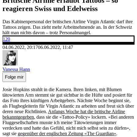
Britische Airline erlaubt Tattoos – so
reagieren Swiss und Edelweiss
Das Kabinenpersonal der britischen Airline Virgin Atlantic darf ihre
Tattoos zeigen. Das zieht mehr Arbeitnehmende an. In der Schweiz
hält man nichts davon – trotz Personalmangel.
120
04.06.2022, 20:17
06.06.2022, 11:47
Vanessa Hann
Folge mir
Josie Hopkins strahlt in die Kamera. Ihren linken, mit Blumen
tätowierten Arm stemmt sie gut sichtbar in die Hüfte und posiert für
das Foto ihres künftigen Arbeitgebers. Nächste Woche beginnt sie,
als Flugbegleiterin für Virgin Atlantic zu arbeiten und freut sich über
deren neue Richtlinien.
Anfangs Woche hat die britische Airline
bekanntgegeben
, dass sie die «Tattoo-Policy» lockern. «Bei anderen
Fluggesellschaften musste ich meine Tätowierungen immer
verdecken und hatte das Gefühl, nicht mich selbst sein zu dürfen»,
sagt sie
gegenüber der englischen Zeitung «The Guardian»
.