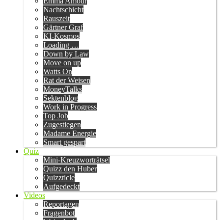
Emma Amour
Nachtschicht
Rauszeit
Gärtner Graf
KI-Kosmos
Loading …
Down by Law
Move on up
Watts On
Rat der Weisen
MoneyTalks
Sektenblog
Work in Progress
Top Job
Zugestiegen
Madame Energie
Smart gespart
Quiz
Mini-Kreuzworträtsel
Quizz den Huber
Quizzticle
Aufgedeckt
Videos
Reportagen
Fragenbot