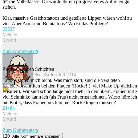
für die Mittelklasse. Da würde ihr ein progressiveres Auftreten gut
stehen.
Klar, massive Gesichtstattoos und getellerte Lippen wären wohl zu
viel. Aber Arm- und Beintattoos? Wo ist das Problem?
235
37
Melden
Zum Kommentar
Zwiebeln haben Schichten
04.06.2022 20:56
registriert Juli 2014
Beitrag melden
Tattoos stören mich nicht. Was mich stört, sind die veralteten
Kleidervorschriften bei den Frauen (Röcke!!), viel Make Up gleichen
Frisuren). Wir sind schon lange nicht mehr in den 50ern. Frauen mit z
viel Schminke kann ich (als Frau) nicht ernst nehmen. Wieso höre ich
nie Kritik, dass Frauen noch immer Röcke tragen müssen?
244
64
Melden
Zum Kommentar
120
Alle Kommentare anzeigen