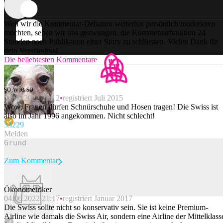
Weil wir die Kommentar-Debatten weiterhin persönlich moderieren
möchten, sehen wir uns gezwungen, die Kommentarfunktion 24
Stunden nach Publikation einer Story zu schliessen. Vielen Dank für
dein Verständnis!
Die beliebtesten Kommentare
so wie so
04.06.2022 21:12
registriert Juli 2015
Wow, Frauen dürfen Schnürschuhe und Hosen tragen! Die Swiss ist
also im Jahr 1996 angekommen. Nicht schlecht!
332
29
Melden
Zum Kommentar
Ökonometriker
04.06.2022 21:17
registriert Januar 2017
Beitrag melden
Die Swiss sollte nicht so konservativ sein. Sie ist keine Premium-
Airline wie damals die Swiss Air, sondern eine Airline der Mittelklass