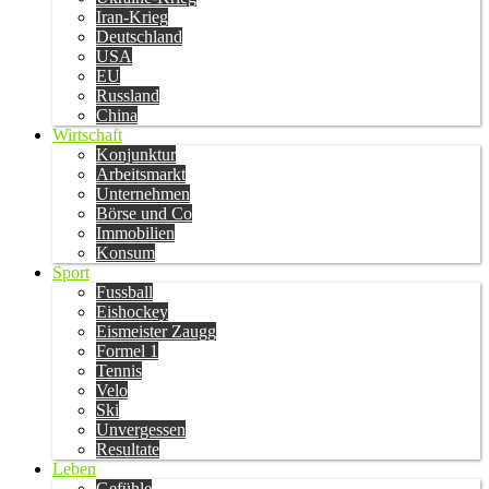
Iran-Krieg
Deutschland
USA
EU
Russland
China
Wirtschaft
Konjunktur
Arbeitsmarkt
Unternehmen
Börse und Co
Immobilien
Konsum
Sport
Fussball
Eishockey
Eismeister Zaugg
Formel 1
Tennis
Velo
Ski
Unvergessen
Resultate
Leben
Gefühle