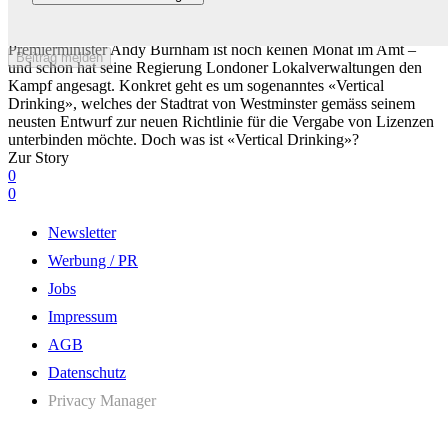
Burnhams Regierung legt sich mit Lokalverwaltungen an – wegen
«Vertical Drinking»
Premierminister Andy Burnham ist noch keinen Monat im Amt –
Beitrag melden
und schon hat seine Regierung Londoner Lokalverwaltungen den
Kampf angesagt. Konkret geht es um sogenanntes «Vertical
Drinking», welches der Stadtrat von Westminster gemäss seinem
neusten Entwurf zur neuen Richtlinie für die Vergabe von Lizenzen
unterbinden möchte. Doch was ist «Vertical Drinking»?
Zur Story
0
0
Newsletter
Werbung / PR
Jobs
Impressum
AGB
Datenschutz
Privacy Manager