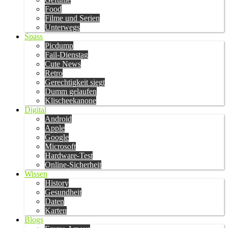
Food
Filme und Serien
Unterwegs
Spass
Picdump
Fail-Dienstag
Cute News
Retro
Gerechtigkeit siegt
Dumm gelaufen
Klischeekanone
Digital
Android
Apple
Google
Microsoft
Hardware-Test
Online-Sicherheit
Wissen
History
Gesundheit
Daten
Karten
Blogs