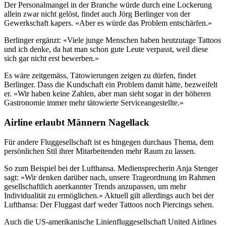
Der Personalmangel in der Branche würde durch eine Lockerung
allein zwar nicht gelöst, findet auch Jörg Berlinger von der
Gewerkschaft kapers. «Aber es würde das Problem entschärfen.»
Berlinger ergänzt: «Viele junge Menschen haben heutzutage Tattoos
und ich denke, da hat man schon gute Leute verpasst, weil diese
sich gar nicht erst bewerben.»
Es wäre zeitgemäss, Tätowierungen zeigen zu dürfen, findet
Berlinger. Dass die Kundschaft ein Problem damit hätte, bezweifelt
er. «Wir haben keine Zahlen, aber man sieht sogar in der höheren
Gastronomie immer mehr tätowierte Serviceangestellte.»
Airline erlaubt Männern Nagellack
Für andere Fluggesellschaft ist es hingegen durchaus Thema, dem
persönlichen Stil ihrer Mitarbeitenden mehr Raum zu lassen.
So zum Beispiel bei der Lufthansa. Mediensprecherin Anja Stenger
sagt: «Wir denken darüber nach, unsere Trageordnung im Rahmen
gesellschaftlich anerkannter Trends anzupassen, um mehr
Individualität zu ermöglichen.» Aktuell gilt allerdings auch bei der
Lufthansa: Der Fluggast darf weder Tattoos noch Piercings sehen.
Auch die US-amerikanische Linienfluggesellschaft United Airlines