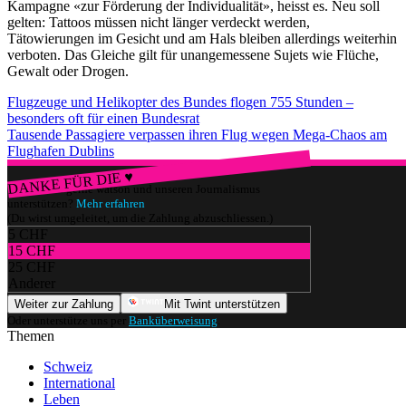
Kampagne «zur Förderung der Individualität», heisst es. Neu soll
gelten: Tattoos müssen nicht länger verdeckt werden,
Tätowierungen im Gesicht und am Hals bleiben allerdings weiterhin
verboten. Das Gleiche gilt für unangemessene Sujets wie Flüche,
Gewalt oder Drogen.
Flugzeuge und Helikopter des Bundes flogen 755 Stunden –
besonders oft für einen Bundesrat
Tausende Passagiere verpassen ihren Flug wegen Mega-Chaos am
Flughafen Dublins
DANKE FÜR DIE ♥
Würdest du gerne watson und unseren Journalismus
unterstützen?
Mehr erfahren
(Du wirst umgeleitet, um die Zahlung abzuschliessen.)
5 CHF
15 CHF
25 CHF
Anderer
Weiter zur Zahlung
Mit Twint unterstützen
Oder unterstütze uns per
Banküberweisung
.
Themen
Schweiz
International
Leben