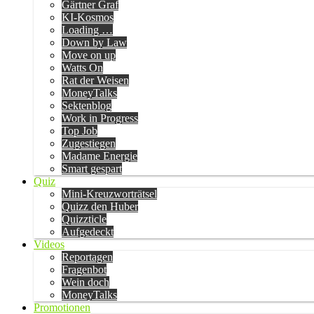
Gärtner Graf
KI-Kosmos
Loading …
Down by Law
Move on up
Watts On
Rat der Weisen
MoneyTalks
Sektenblog
Work in Progress
Top Job
Zugestiegen
Madame Energie
Smart gespart
Quiz
Mini-Kreuzworträtsel
Quizz den Huber
Quizzticle
Aufgedeckt
Videos
Reportagen
Fragenbot
Wein doch
MoneyTalks
Promotionen