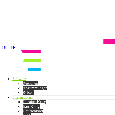
DE
|
FR
Schweiz
Regionen
Abstimmungen
Reisen
International
Ukraine-Krieg
Iran-Krieg
Deutschland