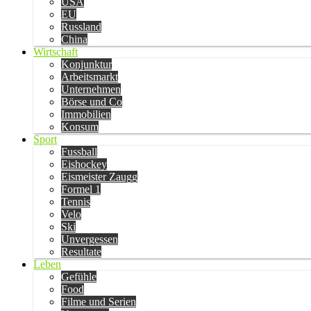
USA
EU
Russland
China
Wirtschaft
Konjunktur
Arbeitsmarkt
Unternehmen
Börse und Co
Immobilien
Konsum
Sport
Fussball
Eishockey
Eismeister Zaugg
Formel 1
Tennis
Velo
Ski
Unvergessen
Resultate
Leben
Gefühle
Food
Filme und Serien