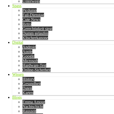
Unterwegs
Spass
Picdump
Fail-Dienstag
Cute News
Retro
Gerechtigkeit siegt
Dumm gelaufen
Klischeekanone
Digital
Android
Apple
Google
Microsoft
Hardware-Test
Online-Sicherheit
Wissen
History
Gesundheit
Daten
Karten
Blogs
Emma Amour
Nachtschicht
Rauszeit