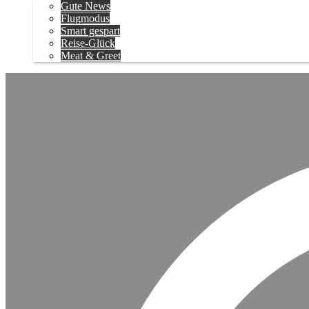
Gute News
Flugmodus
Smart gespart
Reise-Glück
Meat & Greet