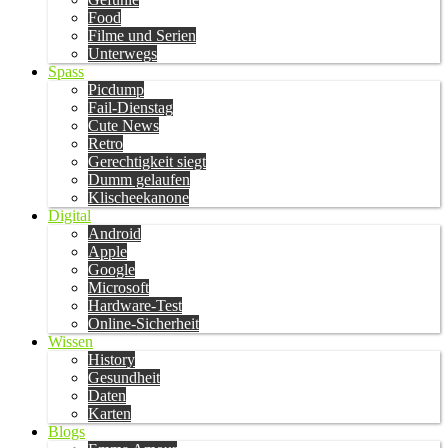
Food
Filme und Serien
Unterwegs
Spass
Picdump
Fail-Dienstag
Cute News
Retro
Gerechtigkeit siegt
Dumm gelaufen
Klischeekanone
Digital
Android
Apple
Google
Microsoft
Hardware-Test
Online-Sicherheit
Wissen
History
Gesundheit
Daten
Karten
Blogs