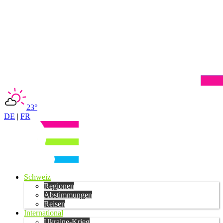
23°
DE
|
FR
Schweiz
Regionen
Abstimmungen
Reisen
International
Ukraine-Krieg