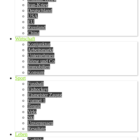
Iran-Krieg
Deutschland
USA
EU
Russland
China
Wirtschaft
Konjunktur
Arbeitsmarkt
Unternehmen
Börse und Co
Immobilien
Konsum
Sport
Fussball
Eishockey
Eismeister Zaugg
Formel 1
Tennis
Velo
Ski
Unvergessen
Resultate
Leben
Gefühle