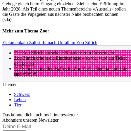
Gehege gleich beim Eingang einziehen. Ziel ist eine Eröffnung im
Jahr 2028. Als Teil eines neuen Themenbereichs «Australis» sollen
die Gäste die Papageien aus nächster Nähe beobachten können.
(sda)
Mehr zum Thema Zoo:
Elefantenkalb Zali stirbt nach Unfall im Zoo Zürich
Der Zoo Zürich hat seltene Nutztiere zum Fressen gern
Zoo Zürich erhöht die Eintrittspreise – so viel wird ein Ticket
neu kosten
Die Schneeleoparden-Babys im Zoo Zürich sind da – und sie
sind 😍😍😍
Themen
Schweiz
Leben
Tier
Das könnte dich auch noch interessieren:
Abonniere unseren Newsletter