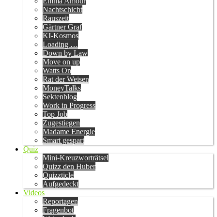
Emma Amour
Nachtschicht
Rauszeit
Gärtner Graf
KI-Kosmos
Loading …
Down by Law
Move on up
Watts On
Rat der Weisen
MoneyTalks
Sektenblog
Work in Progress
Top Job
Zugestiegen
Madame Energie
Smart gespart
Quiz
Mini-Kreuzworträtsel
Quizz den Huber
Quizzticle
Aufgedeckt
Videos
Reportagen
Fragenbot