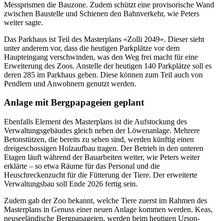
Messprismen die Bauzone. Zudem schützt eine provisorische Wand
zwischen Baustelle und Schienen den Bahnverkehr, wie Peters
weiter sagte.
Das Parkhaus ist Teil des Masterplans «Zolli 2049». Dieser sieht
unter anderem vor, dass die heutigen Parkplätze vor dem
Haupteingang verschwinden, was den Weg frei macht für eine
Erweiterung des Zoos. Anstelle der heutigen 140 Parkplätze soll es
deren 285 im Parkhaus geben. Diese können zum Teil auch von
Pendlern und Anwohnern genutzt werden.
Anlage mit Bergpapageien geplant
Ebenfalls Element des Masterplans ist die Aufstockung des
Verwaltungsgebäudes gleich neben der Löwenanlage. Mehrere
Betonstützen, die bereits zu sehen sind, werden künftig einen
dreigeschossigen Holzaufbau tragen. Der Betrieb in den unteren
Etagen läuft während der Bauarbeiten weiter, wie Peters weiter
erklärte – so etwa Räume für das Personal und die
Heuschreckenzucht für die Fütterung der Tiere. Der erweiterte
Verwaltungsbau soll Ende 2026 fertig sein.
Zudem gab der Zoo bekannt, welche Tiere zuerst im Rahmen des
Masterplans in Genuss einer neuen Anlage kommen werden. Keas,
neuseeländische Bergpapageien, werden beim heutigen Urson-