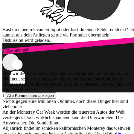
Hast du einen relevanten Input oder hast du einen Fehler entdeckt? D
kannst uns dein Anliegen gerne via Formular übermitteln.
Diskussion wird geladen...
1 Kommentar
Zum Login
Weil wir die Kommentar-Debatten weiterhin persönlich moderieren
möchten, sehen wir uns gezwungen, die Kommentarfunktion 24
Stunden nach Publikation einer Story zu schliessen. Vielen Dank für
dein Verständnis!
1
Alle Kommentare anzeigen
Nichts gegen eure Millionen-Oldtimer, doch diese Dinger hier sind
viel cooler
An der Monterey Car Week werden die teuersten Autos der Welt
versteigert. Doch wirklich spannend sind die Unerwarteten. Die
Aussenseiter. Die Sonderlinge.
Alljährlich findet im schicken kalifornischen Monterey das weltweit
grösste, teuerste und exklusivste Autofestival der Welt statt:
die