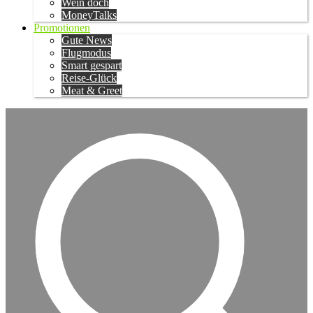
Wein doch
MoneyTalks
Promotionen
Gute News
Flugmodus
Smart gespart
Reise-Glück
Meat & Greet