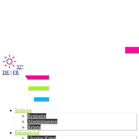
32°
DE
|
FR
Schweiz
Regionen
Abstimmungen
Reisen
International
Ukraine-Krieg