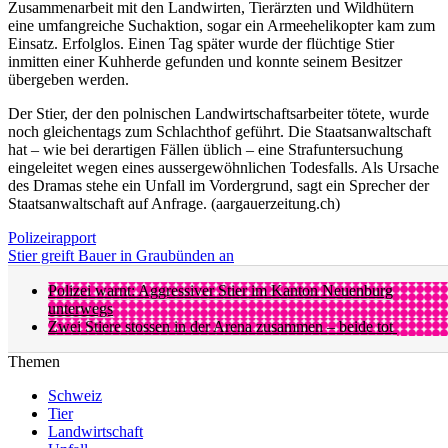
Zusammenarbeit mit den Landwirten, Tierärzten und Wildhütern
eine umfangreiche Suchaktion, sogar ein Armeehelikopter kam zum
Einsatz. Erfolglos. Einen Tag später wurde der flüchtige Stier
inmitten einer Kuhherde gefunden und konnte seinem Besitzer
übergeben werden.
Der Stier, der den polnischen Landwirtschaftsarbeiter tötete, wurde
noch gleichentags zum Schlachthof geführt. Die Staatsanwaltschaft
hat – wie bei derartigen Fällen üblich – eine Strafuntersuchung
eingeleitet wegen eines aussergewöhnlichen Todesfalls. Als Ursache
des Dramas stehe ein Unfall im Vordergrund, sagt ein Sprecher der
Staatsanwaltschaft auf Anfrage. (aargauerzeitung.ch)
Polizeirapport
Stier greift Bauer in Graubünden an
Polizei warnt: Aggressiver Stier im Kanton Neuenburg
unterwegs
Zwei Stiere stossen in der Arena zusammen – beide tot
Themen
Schweiz
Tier
Landwirtschaft