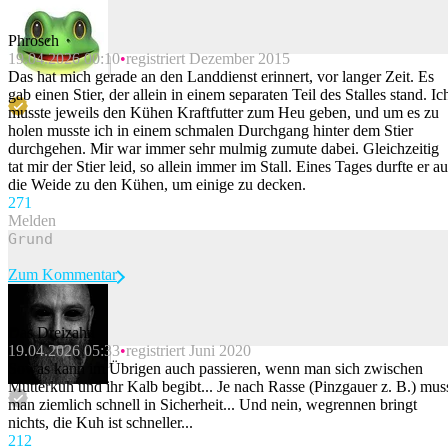
Phrosch
19.04.2026 00:10
registriert Dezember 2015
Beitrag melden
Das hat mich gerade an den Landdienst erinnert, vor langer Zeit. Es
gab einen Stier, der allein in einem separaten Teil des Stalles stand. Ic
musste jeweils den Kühen Kraftfutter zum Heu geben, und um es zu
holen musste ich in einem schmalen Durchgang hinter dem Stier
durchgehen. Mir war immer sehr mulmig zumute dabei. Gleichzeitig
tat mir der Stier leid, so allein immer im Stall. Eines Tages durfte er au
die Weide zu den Kühen, um einige zu decken.
27
1
Melden
Zum Kommentar
Das Dreizahn
19.04.2026 05:33
registriert Juni 2020
Beitrag melden
Sowas kann im Übrigen auch passieren, wenn man sich zwischen
Mutterkuh und ihr Kalb begibt... Je nach Rasse (Pinzgauer z. B.) mus
man ziemlich schnell in Sicherheit... Und nein, wegrennen bringt
nichts, die Kuh ist schneller...
21
2