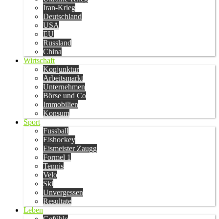
Iran-Krieg
Deutschland
USA
EU
Russland
China
Wirtschaft
Konjunktur
Arbeitsmarkt
Unternehmen
Börse und Co
Immobilien
Konsum
Sport
Fussball
Eishockey
Eismeister Zaugg
Formel 1
Tennis
Velo
Ski
Unvergessen
Resultate
Leben
Gefühle