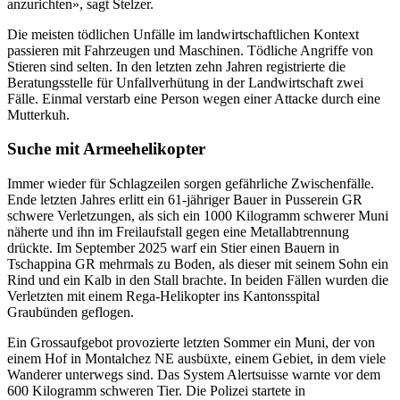
anzurichten», sagt Stelzer.
Die meisten tödlichen Unfälle im landwirtschaftlichen Kontext
passieren mit Fahrzeugen und Maschinen. Tödliche Angriffe von
Stieren sind selten. In den letzten zehn Jahren registrierte die
Beratungsstelle für Unfallverhütung in der Landwirtschaft zwei
Fälle. Einmal verstarb eine Person wegen einer Attacke durch eine
Mutterkuh.
Suche mit Armeehelikopter
Immer wieder für Schlagzeilen sorgen gefährliche Zwischenfälle.
Ende letzten Jahres erlitt ein 61-jähriger Bauer in Pusserein GR
schwere Verletzungen, als sich ein 1000 Kilogramm schwerer Muni
näherte und ihn im Freilaufstall gegen eine Metallabtrennung
drückte. Im September 2025 warf ein Stier einen Bauern in
Tschappina GR mehrmals zu Boden, als dieser mit seinem Sohn ein
Rind und ein Kalb in den Stall brachte. In beiden Fällen wurden die
Verletzten mit einem Rega-Helikopter ins Kantonsspital
Graubünden geflogen.
Ein Grossaufgebot provozierte letzten Sommer ein Muni, der von
einem Hof in Montalchez NE ausbüxte, einem Gebiet, in dem viele
Wanderer unterwegs sind. Das System Alertsuisse warnte vor dem
600 Kilogramm schweren Tier. Die Polizei startete in