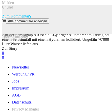
Melden
Zum Kommentar
38
Alle Kommentare anzeigen
Auto fährt auf Schwägalp in Hydrant: 70'000 Liter Wasser liefen
aus
Auf der Schwägalp AR ist ein 31-jähriger Autofahrer am Freitag bei
Beitrag melden
einem Selbstunfall mit einem Hydranten kollidiert. Ungefähr 70'000
Liter Wasser liefen aus.
Zur Story
0
0
Newsletter
Werbung / PR
Jobs
Impressum
AGB
Datenschutz
Privacy Manager