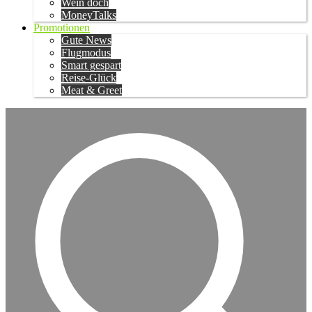
Wein doch
MoneyTalks
Promotionen
Gute News
Flugmodus
Smart gespart
Reise-Glück
Meat & Greet