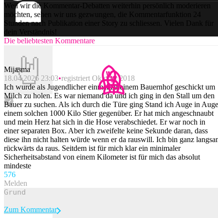
Weil wir die Kommentar-Debatten weiterhin persönlich moderieren
möchten, sehen wir uns gezwungen, die Kommentarfunktion 24
Stunden nach Publikation einer Story zu schliessen. Vielen Dank für
dein Verständnis!
Die beliebtesten Kommentare
Mijasma
18.04.2026 23:03
registriert Oktober 2018
Ich wurde als Jugendlicher einmal zu einem Bauernhof geschickt um
Milch zu holen. Es war niemand da und ich ging in den Stall um den
Bauer zu suchen. Als ich durch die Türe ging Stand ich Auge in Aug
einem solchen 1000 Kilo Stier gegenüber. Er hat mich angeschnaubt
und mein Herz hat sich in die Hose verabschiedet. Er war noch in
einer separaten Box. Aber ich zweifelte keine Sekunde daran, dass
diese ihn nicht halten würde wenn er da rauswill. Ich bin ganz langs
rückwärts da raus. Seitdem ist für mich klar ein minimaler
Sicherheitsabstand von einem Kilometer ist für mich das absolut
mindeste
57
6
Melden
Zum Kommentar