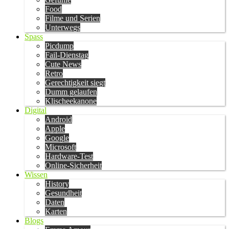
Food
Filme und Serien
Unterwegs
Spass
Picdump
Fail-Dienstag
Cute News
Retro
Gerechtigkeit siegt
Dumm gelaufen
Klischeekanone
Digital
Android
Apple
Google
Microsoft
Hardware-Test
Online-Sicherheit
Wissen
History
Gesundheit
Daten
Karten
Blogs