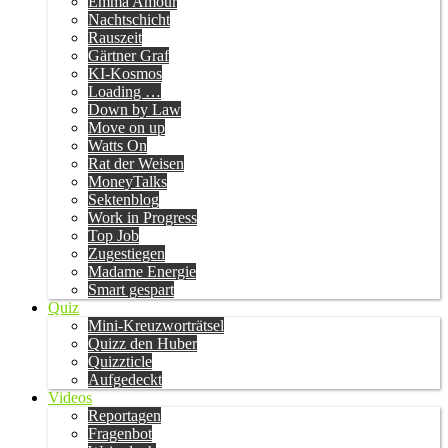
Emma Amour
Nachtschicht
Rauszeit
Gärtner Graf
KI-Kosmos
Loading …
Down by Law
Move on up
Watts On
Rat der Weisen
MoneyTalks
Sektenblog
Work in Progress
Top Job
Zugestiegen
Madame Energie
Smart gespart
Quiz
Mini-Kreuzworträtsel
Quizz den Huber
Quizzticle
Aufgedeckt
Videos
Reportagen
Fragenbot