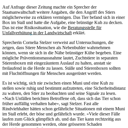
Auf Anfrage dieser Zeitung machte ein Sprecher der
Staatsanwaltschaft weitere Angaben, die den Angriff des Stiers
möglicherweise zu erklären vermögen. Das Tier befand sich in einer
Box im Stall und hatte die Aufgabe, eine brünstige Kuh zu decken.
Das ist eine Risikosituation, wie die
Beratungsstelle für
Unfallverhütung in der Landwirtschaft
erklärt.
Sprecherin Cornelia Stelzer verweist auf Untersuchungen, die
zeigen, dass Stiere Menschen als Nebenbuhler wahrnehmen
können, wenn sie sich in die Nähe brünstiger Kühe begeben. Eine
mögliche Präventionsmassnahme lautet, Zuchtstiere in separaten
Stierenboxen mit eingezäuntem Auslauf zu halten, anstatt sie
freilaufend in die Herde zu lassen. Ställe und Stierenboxen sollten
mit Fluchtöffnungen für Menschen ausgerüstet werden.
Es ist wichtig, sich nie zwischen einen Muni und eine Kuh zu
stellen sowie ruhig und bestimmt aufzutreten, eine Sicherheitsdistanz
zu wahren, den Stier zu beobachten und seine Signale zu lesen.
«Nach Unfällen berichten Betroffene oft, dass sich das Tier schon
früher auffällig verhalten habe», sagt Stelzer. Fast alle
Rindviehhalter hätten schon gefährliche Situationen mit einem Muni
im Stall erlebt, der böse und gefährlich wurde. «Viele dieser Fälle
laufen zum Glück glimpflich ab, und das Tier kann rechtzeitig aus
der Herde genommen werden, ohne grösseren Schaden