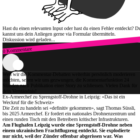
Hast du einen relevanten Input oder hast du einen Fehler entdeckt? D
kannst uns dein Anliegen gerne via Formular übermitteln.
Diskussion wird geladen...
0 Kommentare
Zum Login
Weil wir die Kommentar-Debatten weiterhin persönlich moderieren
möchten, sehen wir uns gezwungen, die Kommentarfunktion 24
Stunden nach Publikation einer Story zu schliessen. Vielen Dank für
dein Verständnis!
Ex-Armeechef zu Sprengstoff-Drohne in Leipzig: «Das ist ein
Weckruf für die Schweiz»
Die Zeit zu handeln sei «definitiv gekommen», sagt Thomas Süssli,
bis 2025 Armeechef. Er fordert ein nationales Drohnenzentrum und
einen runden Tisch mit den Betreibern kritischer Infrastrukturen.
Am Flughafen Leipzig wurde eine Sprengstoff-Drohne neben
einem ukrainischen Frachtflugzeug entdeckt. Sie explodierte
nur nicht, weil der Zünder offenbar abgerissen war. Was