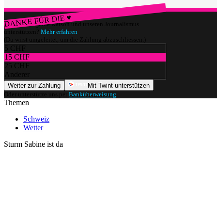
DANKE FÜR DIE ♥
Würdest du gerne watson und unseren Journalismus
unterstützen?
Mehr erfahren
(Du wirst umgeleitet, um die Zahlung abzuschliessen.)
5 CHF
15 CHF
25 CHF
Anderer
Weiter zur Zahlung
Mit Twint unterstützen
Oder unterstütze uns per
Banküberweisung
.
Themen
Schweiz
Wetter
Sturm Sabine ist da