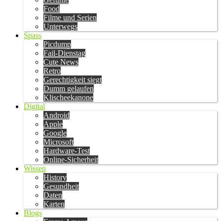
Food
Filme und Serien
Unterwegs
Spass
Picdump
Fail-Dienstag
Cute News
Retro
Gerechtigkeit siegt
Dumm gelaufen
Klischeekanone
Digital
Android
Apple
Google
Microsoft
Hardware-Test
Online-Sicherheit
Wissen
History
Gesundheit
Daten
Karten
Blogs