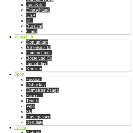
Iran-Krieg
Deutschland
USA
EU
Russland
China
Wirtschaft
Konjunktur
Arbeitsmarkt
Unternehmen
Börse und Co
Immobilien
Konsum
Sport
Fussball
Eishockey
Eismeister Zaugg
Formel 1
Tennis
Velo
Ski
Unvergessen
Resultate
Leben
Gefühle