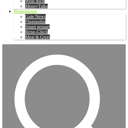
Wein doch
MoneyTalks
Promotionen
Gute News
Flugmodus
Smart gespart
Reise-Glück
Meat & Greet