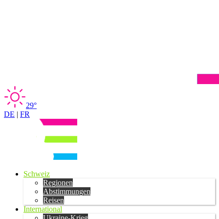
29°
DE
|
FR
Schweiz
Regionen
Abstimmungen
Reisen
International
Ukraine-Krieg