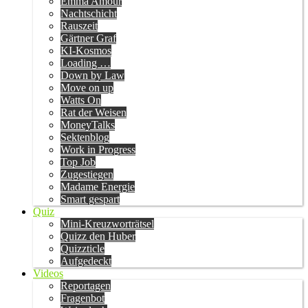
Emma Amour
Nachtschicht
Rauszeit
Gärtner Graf
KI-Kosmos
Loading …
Down by Law
Move on up
Watts On
Rat der Weisen
MoneyTalks
Sektenblog
Work in Progress
Top Job
Zugestiegen
Madame Energie
Smart gespart
Quiz
Mini-Kreuzworträtsel
Quizz den Huber
Quizzticle
Aufgedeckt
Videos
Reportagen
Fragenbot