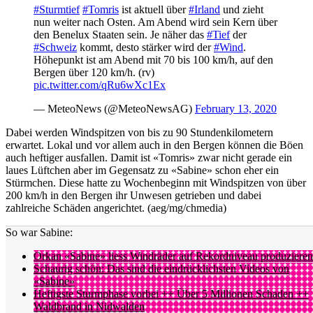
#Sturmtief
#Tomris
ist aktuell über
#Irland
und zieht
nun weiter nach Osten. Am Abend wird sein Kern über
den Benelux Staaten sein. Je näher das
#Tief
der
#Schweiz
kommt, desto stärker wird der
#Wind
.
Höhepunkt ist am Abend mit 70 bis 100 km/h, auf den
Bergen über 120 km/h. (rv)
pic.twitter.com/qRu6wXc1Ex
— MeteoNews (@MeteoNewsAG)
February 13, 2020
Dabei werden Windspitzen von bis zu 90 Stundenkilometern
erwartet. Lokal und vor allem auch in den Bergen können die Böen
auch heftiger ausfallen. Damit ist «Tomris» zwar nicht gerade ein
laues Lüftchen aber im Gegensatz zu «Sabine» schon eher ein
Stürmchen. Diese hatte zu Wochenbeginn mit Windspitzen von über
200 km/h in den Bergen ihr Unwesen getrieben und dabei
zahlreiche Schäden angerichtet. (aeg/mg/chmedia)
So war Sabine:
Orkan «Sabine» liess Windräder auf Rekordniveau produzieren
Schaurig schön: Das sind die eindrücklichsten Videos von
«Sabine»
Heftigste Sturmphase vorbei ++ Über 5 Millionen Schaden ++
Waldbrand in Nidwalden