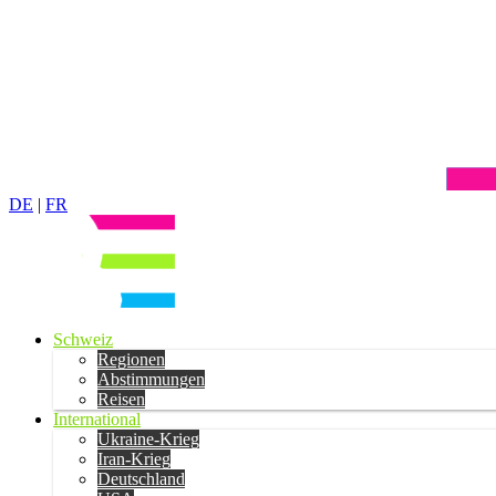
DE
|
FR
Schweiz
Regionen
Abstimmungen
Reisen
International
Ukraine-Krieg
Iran-Krieg
Deutschland