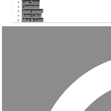
Gute News
Flugmodus
Smart gespart
Reise-Glück
Meat & Greet