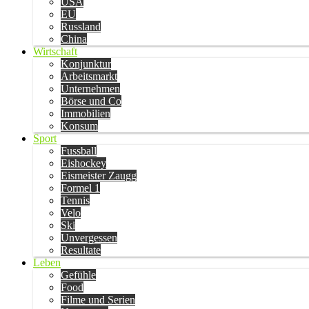
USA
EU
Russland
China
Wirtschaft
Konjunktur
Arbeitsmarkt
Unternehmen
Börse und Co
Immobilien
Konsum
Sport
Fussball
Eishockey
Eismeister Zaugg
Formel 1
Tennis
Velo
Ski
Unvergessen
Resultate
Leben
Gefühle
Food
Filme und Serien