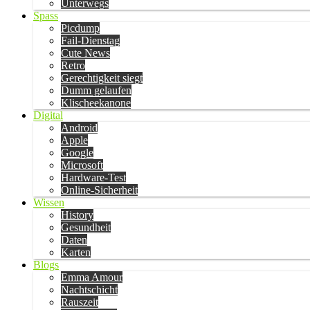
Unterwegs
Spass
Picdump
Fail-Dienstag
Cute News
Retro
Gerechtigkeit siegt
Dumm gelaufen
Klischeekanone
Digital
Android
Apple
Google
Microsoft
Hardware-Test
Online-Sicherheit
Wissen
History
Gesundheit
Daten
Karten
Blogs
Emma Amour
Nachtschicht
Rauszeit