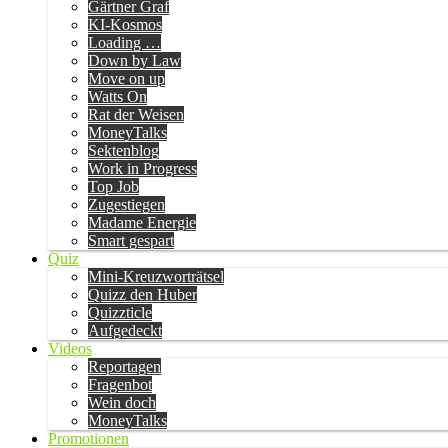
Gärtner Graf
KI-Kosmos
Loading …
Down by Law
Move on up
Watts On
Rat der Weisen
MoneyTalks
Sektenblog
Work in Progress
Top Job
Zugestiegen
Madame Energie
Smart gespart
Quiz
Mini-Kreuzworträtsel
Quizz den Huber
Quizzticle
Aufgedeckt
Videos
Reportagen
Fragenbot
Wein doch
MoneyTalks
Promotionen