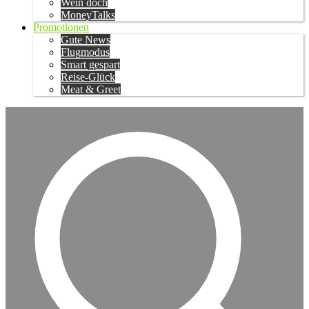
Wein doch
MoneyTalks
Promotionen
Gute News
Flugmodus
Smart gespart
Reise-Glück
Meat & Greet