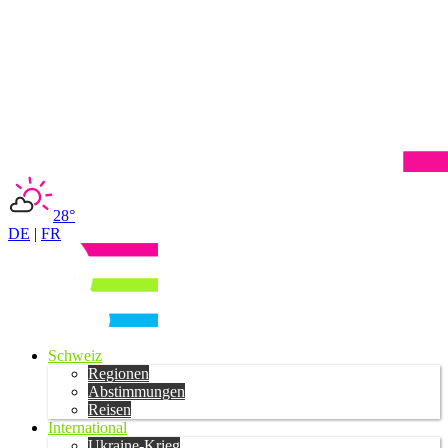
28°
DE
|
FR
Schweiz
Regionen
Abstimmungen
Reisen
International
Ukraine-Krieg