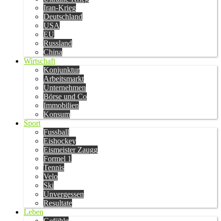
Iran-Krieg
Deutschland
USA
EU
Russland
China
Wirtschaft
Konjunktur
Arbeitsmarkt
Unternehmen
Börse und Co
Immobilien
Konsum
Sport
Fussball
Eishockey
Eismeister Zaugg
Formel 1
Tennis
Velo
Ski
Unvergessen
Resultate
Leben
Gefühle