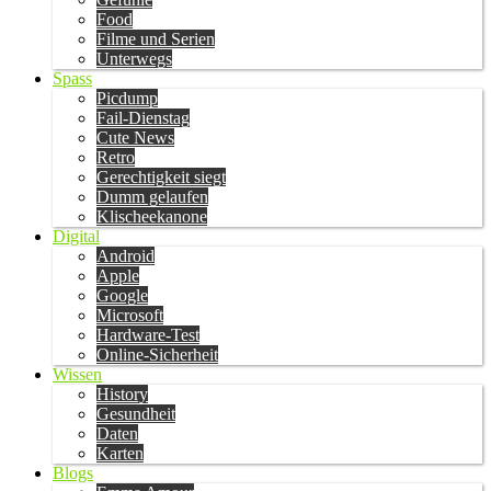
Food
Filme und Serien
Unterwegs
Spass
Picdump
Fail-Dienstag
Cute News
Retro
Gerechtigkeit siegt
Dumm gelaufen
Klischeekanone
Digital
Android
Apple
Google
Microsoft
Hardware-Test
Online-Sicherheit
Wissen
History
Gesundheit
Daten
Karten
Blogs