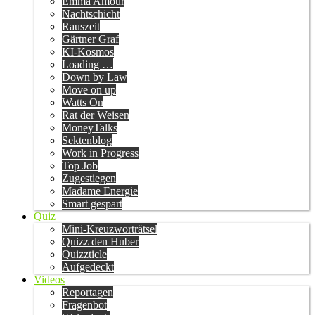
Emma Amour
Nachtschicht
Rauszeit
Gärtner Graf
KI-Kosmos
Loading …
Down by Law
Move on up
Watts On
Rat der Weisen
MoneyTalks
Sektenblog
Work in Progress
Top Job
Zugestiegen
Madame Energie
Smart gespart
Quiz
Mini-Kreuzworträtsel
Quizz den Huber
Quizzticle
Aufgedeckt
Videos
Reportagen
Fragenbot