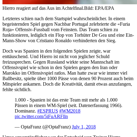
Hierro reagiert auf das Aus im Achtelfinal.
Bild: EPA/EPA
Letzteres schien nach dem Startspiel wahrscheinlicher. In einem
begeisternden Spiel gegen Nachbar Portugal zelebrierte die «Furia
Roja» Offensiv-Fussball vom Feinsten. Das Team schien zu
funktionieren, lediglich ein Flop von Torhüter De Gea und eine Ein-
Mann-Show von Cristiano Ronaldo verhinderten den Sieg.
Doch was Spanien in den folgenden Spielen zeigte, war
enttäuschend. Und Hierro ist nicht von jeglicher Schuld
freizusprechen. Gegen Russland wirkte seine Mannschaft im
Offensivspiel wie schon in den Spielen gegen den Iran oder
Marokko im Offensivspiel ratlos. Man hatte zwar wie immer viel
Ballbesitz, spielte über 1000 Pässe von denen 90 Prozent auch beim
Mitspieler ankamen. Doch die Kreativität, damit etwas anzufangen,
fehlte sichtlich.
1.000 - Spanien ist das erste Team mit mehr als 1.000
Pässen in einem WM-Spiel (seit. Datenerfassung 1966).
Dominanz.
#ESPRUS
#WM2018
pic.twitter.com/5iFuARFlln
— OptaFranz (@OptaFranz)
July 1, 2018