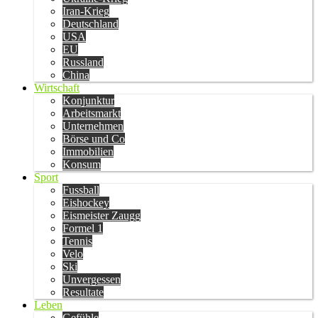
Iran-Krieg
Deutschland
USA
EU
Russland
China
Wirtschaft
Konjunktur
Arbeitsmarkt
Unternehmen
Börse und Co
Immobilien
Konsum
Sport
Fussball
Eishockey
Eismeister Zaugg
Formel 1
Tennis
Velo
Ski
Unvergessen
Resultate
Leben
Gefühle