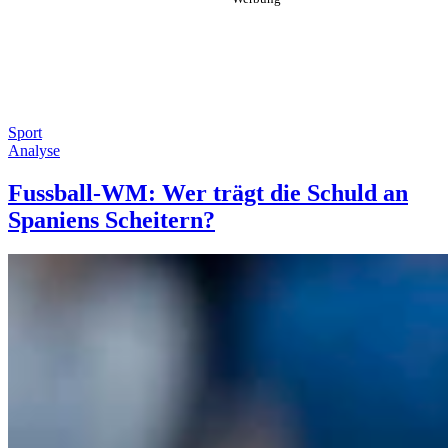
Sport
Analyse
Fussball-WM: Wer trägt die Schuld an
Spaniens Scheitern?