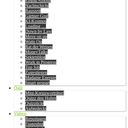
Emma Amour
Nachtschicht
Rauszeit
Gärtner Graf
KI-Kosmos
Loading …
Down by Law
Move on up
Watts On
Rat der Weisen
MoneyTalks
Sektenblog
Work in Progress
Top Job
Zugestiegen
Madame Energie
Smart gespart
Quiz
Mini-Kreuzworträtsel
Quizz den Huber
Quizzticle
Aufgedeckt
Videos
Reportagen
Fragenbot