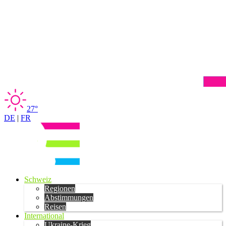
27°
DE
|
FR
Schweiz
Regionen
Abstimmungen
Reisen
International
Ukraine-Krieg