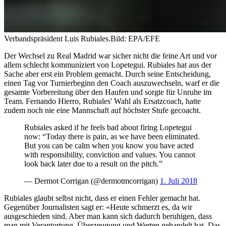
Verbandspräsident Luis Rubiales.
Bild: EPA/EFE
Der Wechsel zu Real Madrid war sicher nicht die feine Art und vor
allem schlecht kommuniziert von Lopetegui. Rubiales hat aus der
Sache aber erst ein Problem gemacht. Durch seine Entscheidung,
einen Tag vor Turnierbeginn den Coach auszuwechseln, warf er die
gesamte Vorbereitung über den Haufen und sorgte für Unruhe im
Team. Fernando Hierro, Rubiales' Wahl als Ersatzcoach, hatte
zudem noch nie eine Mannschaft auf höchster Stufe gecoacht.
Rubiales asked if he feels bad about firing Lopetegui
now: “Today there is pain, as we have been eliminated.
But you can be calm when you know you have acted
with responsibility, conviction and values. You cannot
look back later due to a result on the pitch.”
— Dermot Corrigan (@dermotmcorrigan)
1. Juli 2018
Rubiales glaubt selbst nicht, dass er einen Fehler gemacht hat.
Gegenüber Journalisten sagt er: «Heute schmerzt es, da wir
ausgeschieden sind. Aber man kann sich dadurch beruhigen, dass
man mit Verantortung, Überzeugung und Werten gehandelt hat. Das