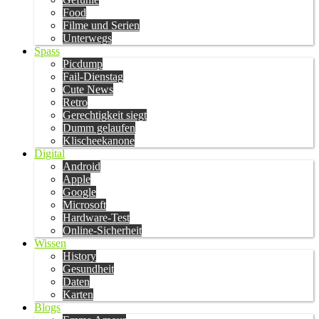
Food
Filme und Serien
Unterwegs
Spass
Picdump
Fail-Dienstag
Cute News
Retro
Gerechtigkeit siegt
Dumm gelaufen
Klischeekanone
Digital
Android
Apple
Google
Microsoft
Hardware-Test
Online-Sicherheit
Wissen
History
Gesundheit
Daten
Karten
Blogs