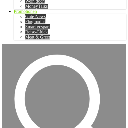
Wein doch
MoneyTalks
Promotionen
Gute News
Flugmodus
Smart gespart
Reise-Glück
Meat & Greet