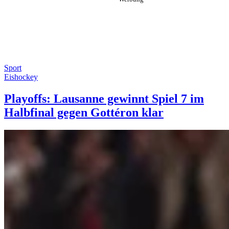
Sport
Eishockey
Playoffs: Lausanne gewinnt Spiel 7 im
Halbfinal gegen Gottéron klar