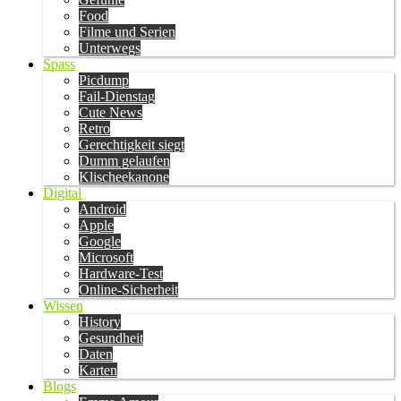
Food
Filme und Serien
Unterwegs
Spass
Picdump
Fail-Dienstag
Cute News
Retro
Gerechtigkeit siegt
Dumm gelaufen
Klischeekanone
Digital
Android
Apple
Google
Microsoft
Hardware-Test
Online-Sicherheit
Wissen
History
Gesundheit
Daten
Karten
Blogs