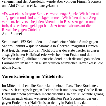
vehement auf den Ausgleich, wurde aber von den Finnen Suomela
und Ahti Oksanen eiskalt ausgekontert.
«Es war eine sehr gute Serie, es waren enge Spiele. Wir haben nie
aufgegeben und sind zurückgekommen. Wir haben diesen Sieg
verdient. Ich versuche jeden Abend mein Bestes zu geben und bin
froh, dass es heute geklappt hat. Jetzt freuen wir uns auf die
Revanche gegen Zürich.»
Antti Suomela
Schon nach 152 Sekunden – und nach einer frühen Strafe gegen
Sandro Schmid – spielte Suomela in Überzahl magistral Damien
Riat frei, der zum 1:0 traf. Nicht oft war der erste Treffer in dieser
ausgeglichenen Halbfinalserie zwischen dem Ersten und dem
Sechsten der Qualifikation entscheidend, doch diesmal gab er den
Lausannern im natürlich ausverkauften heimischen Hexenkessel die
nötige Ruhe.
Vorentscheidung im Mitteldrittel
Im Mitteldrittel enteilte Suomela mit einem Pass Théo Rochettes,
setzte sich energisch gegen Jecker durch und bezwang Goalie Reto
Berra mit einem perfekten Hocheckschuss. In der 38. Minute gelang
Oksanen nach einem weiteren brillanten Pass Suomelas, der erst
gegen Ende dieser Halbfinals so richtig in Fahrt kam, das