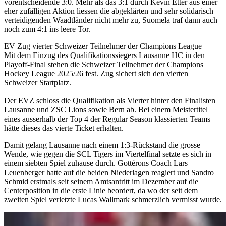
vorentscheidende 3:0. Mehr als das 3:1 durch Kevin Etter aus einer
eher zufälligen Aktion liessen die abgeklärten und sehr solidarisch
verteidigenden Waadtländer nicht mehr zu, Suomela traf dann auch
noch zum 4:1 ins leere Tor.
EV Zug vierter Schweizer Teilnehmer der Champions League
Mit dem Einzug des Qualifikationssiegers Lausanne HC in den
Playoff-Final stehen die Schweizer Teilnehmer der Champions
Hockey League 2025/26 fest. Zug sichert sich den vierten
Schweizer Startplatz.
Der EVZ schloss die Qualifikation als Vierter hinter den Finalisten
Lausanne und ZSC Lions sowie Bern ab. Bei einem Meistertitel
eines ausserhalb der Top 4 der Regular Season klassierten Teams
hätte dieses das vierte Ticket erhalten.
Damit gelang Lausanne nach einem 1:3-Rückstand die grosse
Wende, wie gegen die SCL Tigers im Viertelfinal setzte es sich in
einem siebten Spiel zuhause durch. Gottérons Coach Lars
Leuenberger hatte auf die beiden Niederlagen reagiert und Sandro
Schmid erstmals seit seinem Amtsantritt im Dezember auf die
Centerposition in die erste Linie beordert, da wo der seit dem
zweiten Spiel verletzte Lucas Wallmark schmerzlich vermisst wurde.