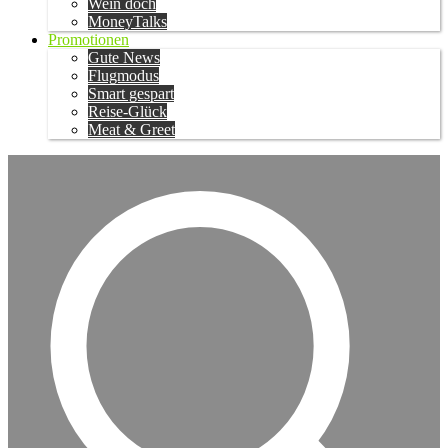
Wein doch
MoneyTalks
Promotionen
Gute News
Flugmodus
Smart gespart
Reise-Glück
Meat & Greet