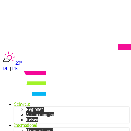
29°
DE
|
FR
Schweiz
Regionen
Abstimmungen
Reisen
International
Ukraine-Krieg