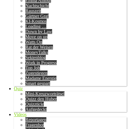
Emma Amour
Nachtschicht
Rauszeit
Gärtner Graf
KI-Kosmos
Loading …
Down by Law
Move on up
Watts On
Rat der Weisen
MoneyTalks
Sektenblog
Work in Progress
Top Job
Zugestiegen
Madame Energie
Smart gespart
Quiz
Mini-Kreuzworträtsel
Quizz den Huber
Quizzticle
Aufgedeckt
Videos
Reportagen
Fragenbot