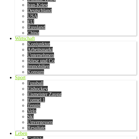
Iran-Krieg
Deutschland
USA
EU
Russland
China
Wirtschaft
Konjunktur
Arbeitsmarkt
Unternehmen
Börse und Co
Immobilien
Konsum
Sport
Fussball
Eishockey
Eismeister Zaugg
Formel 1
Tennis
Velo
Ski
Unvergessen
Resultate
Leben
Gefühle