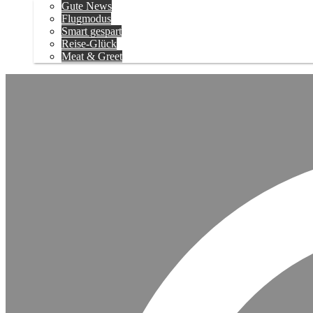
Gute News
Flugmodus
Smart gespart
Reise-Glück
Meat & Greet