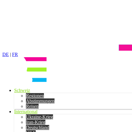
DE
|
FR
Schweiz
Regionen
Abstimmungen
Reisen
International
Ukraine-Krieg
Iran-Krieg
Deutschland