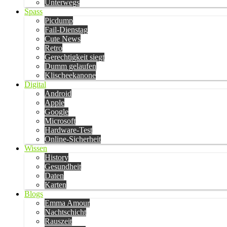
Unterwegs
Spass
Picdump
Fail-Dienstag
Cute News
Retro
Gerechtigkeit siegt
Dumm gelaufen
Klischeekanone
Digital
Android
Apple
Google
Microsoft
Hardware-Test
Online-Sicherheit
Wissen
History
Gesundheit
Daten
Karten
Blogs
Emma Amour
Nachtschicht
Rauszeit