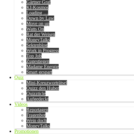
Gärtner Graf
KI-Kosmos
Loading …
Down by Law
Move on up
Watts On
Rat der Weisen
MoneyTalks
Sektenblog
Work in Progress
Top Job
Zugestiegen
Madame Energie
Smart gespart
Quiz
Mini-Kreuzworträtsel
Quizz den Huber
Quizzticle
Aufgedeckt
Videos
Reportagen
Fragenbot
Wein doch
MoneyTalks
Promotionen