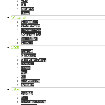
USA
EU
Russland
China
Wirtschaft
Konjunktur
Arbeitsmarkt
Unternehmen
Börse und Co
Immobilien
Konsum
Sport
Fussball
Eishockey
Eismeister Zaugg
Formel 1
Tennis
Velo
Ski
Unvergessen
Resultate
Leben
Gefühle
Food
Filme und Serien